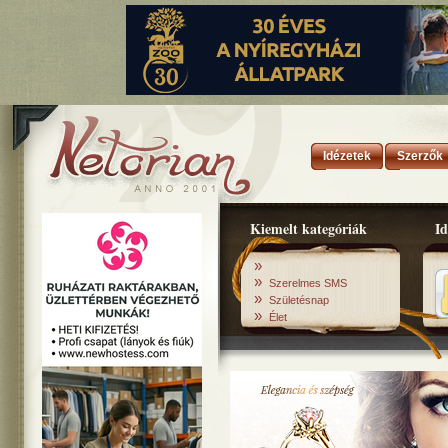
Idézetek
Szerzők
Kiemelt kategóriák
Id
»
»
Szerelmes SMS
»
Születésnap
»
Élet