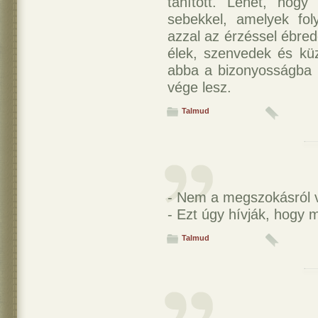
tanított. Lehet, hog
sebekkel, amelyek fo
azzal az érzéssel ébre
élek, szenvedek és kü
abba a bizonyosságba
vége lesz.
Talmud
- Nem a megszokásról v
- Ezt úgy hívják, hogy
Talmud