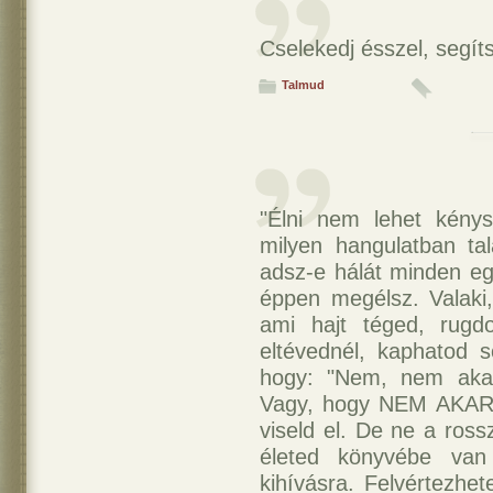
Cselekedj ésszel, segíts
Talmud
"Élni nem lehet kénysz
milyen hangulatban tal
adsz-e hálát minden egy
éppen megélsz. Valaki,
ami hajt téged, rugd
eltévednél, kaphatod 
hogy: "Nem, nem aka
Vagy, hogy NEM AKAROM
viseld el. De ne a ross
életed könyvébe van
kihívásra. Felvértezhe