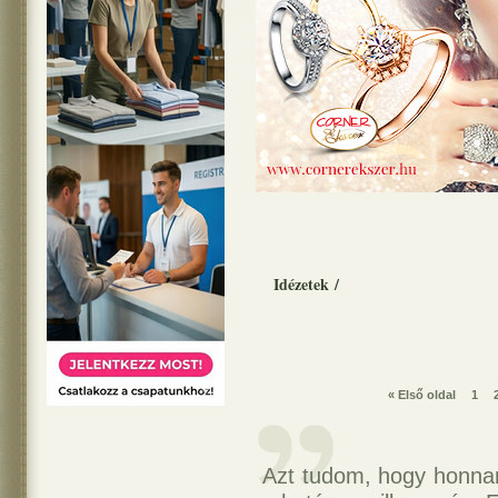
Idézetek
/
« Első oldal
1
Azt tudom, hogy honnan