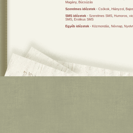
Magány
,
Búcsúzás
Szerelmes idézetek
-
Csókok
,
Hiányzol
,
Bajo
SMS idézetek
-
Szerelmes SMS
,
Humoros, vi
SMS
,
Erotikus SMS
Egyéb idézetek
-
Közmondás
,
Névnap
,
Nyelv