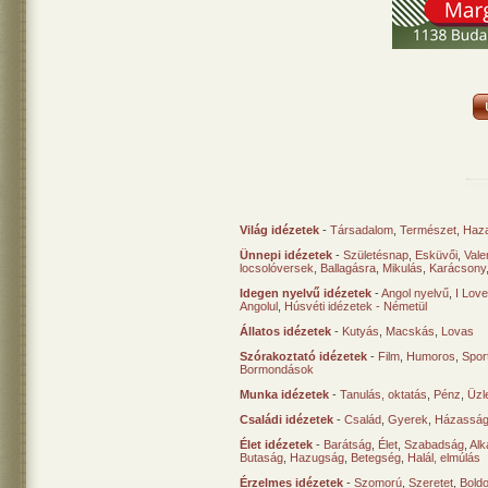
Világ idézetek
-
Társadalom
,
Természet
,
Haz
Ünnepi idézetek
-
Születésnap
,
Esküvői
,
Vale
locsolóversek
,
Ballagásra
,
Mikulás
,
Karácsony
Idegen nyelvű idézetek
-
Angol nyelvű
,
I Lov
Angolul
,
Húsvéti idézetek - Németül
Állatos idézetek
-
Kutyás
,
Macskás
,
Lovas
Szórakoztató idézetek
-
Film
,
Humoros
,
Spor
Bormondások
Munka idézetek
-
Tanulás, oktatás
,
Pénz
,
Üzle
Családi idézetek
-
Család
,
Gyerek
,
Házasság
Élet idézetek
-
Barátság
,
Élet
,
Szabadság
,
Al
Butaság
,
Hazugság
,
Betegség
,
Halál, elmúlás
Érzelmes idézetek
-
Szomorú
,
Szeretet
,
Bold