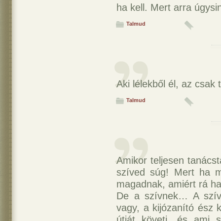
ha kell. Mert arra úgysi
Talmud
Aki lélekből él, az csak
Talmud
Amikor teljesen tanácst
szíved súg! Mert ha 
magadnak, amiért rá hal
De a szívnek… A szív
vagy, a kijózanító ész k
útját követi, és ami 