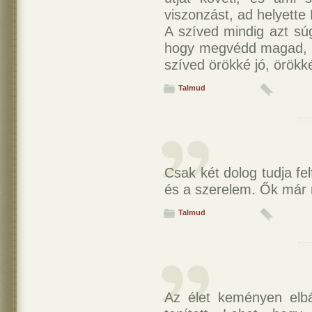
viszonzást, ad helyett
A szíved mindig azt súg
hogy megvédd magad, és
szíved örökké jó, örök
Talmud
Csak két dolog tudja fel
és a szerelem. Ők már 
Talmud
Az élet keményen elb