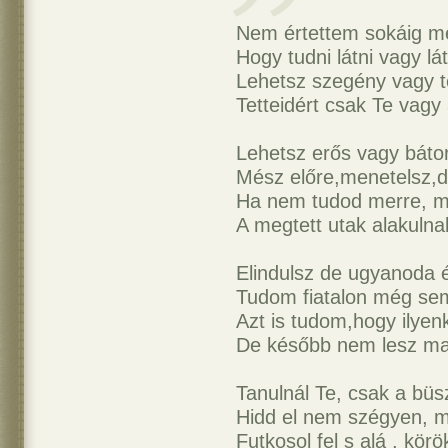
Nem értettem sokáig me
Hogy tudni látni vagy lá
Lehetsz szegény vagy t
Tetteidért csak Te vagy 
Lehetsz erős vagy bátor
Mész előre,menetelsz,d
Ha nem tudod merre, m
A megtett utak alakulna
Elindulsz de ugyanoda é
Tudom fiatalon még sem
Azt is tudom,hogy ilyen
De később nem lesz majd
Tanulnál Te, csak a bü
Hidd el nem szégyen, m
Futkosol fel s alá , körö