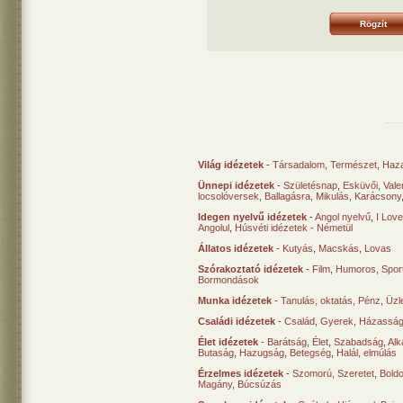
Világ idézetek
-
Társadalom
,
Természet
,
Haz
Ünnepi idézetek
-
Születésnap
,
Esküvői
,
Vale
locsolóversek
,
Ballagásra
,
Mikulás
,
Karácsony
Idegen nyelvű idézetek
-
Angol nyelvű
,
I Lov
Angolul
,
Húsvéti idézetek - Németül
Állatos idézetek
-
Kutyás
,
Macskás
,
Lovas
Szórakoztató idézetek
-
Film
,
Humoros
,
Spor
Bormondások
Munka idézetek
-
Tanulás, oktatás
,
Pénz
,
Üzle
Családi idézetek
-
Család
,
Gyerek
,
Házasság
Élet idézetek
-
Barátság
,
Élet
,
Szabadság
,
Al
Butaság
,
Hazugság
,
Betegség
,
Halál, elmúlás
Érzelmes idézetek
-
Szomorú
,
Szeretet
,
Bold
Magány
,
Búcsúzás