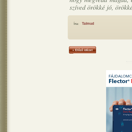
szíved örökké jó, örök
Talmud
Írta:
« Előző idézet