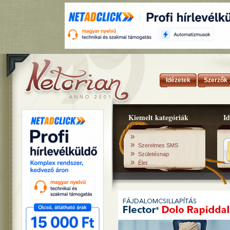
Idézetek
Szerzők
Kiemelt kategóriák
Id
»
»
Szerelmes SMS
»
Születésnap
»
Élet