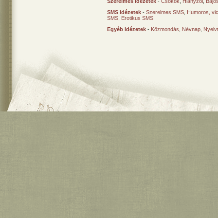
Szerelmes idézetek
-
Csókok
,
Hiányzol
,
Bajo
SMS idézetek
-
Szerelmes SMS
,
Humoros, vi
SMS
,
Erotikus SMS
Egyéb idézetek
-
Közmondás
,
Névnap
,
Nyelv