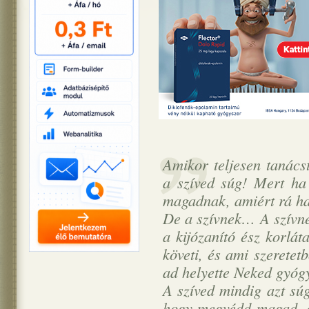
Amikor teljesen tanács
a szíved súg! Mert ha
magadnak, amiért rá ha
De a szívnek… A szívne
a kijózanító ész korláta
követi, és ami szeretet
ad helyette Neked gyóg
A szíved mindig azt súg
hogy megvédd magad, és