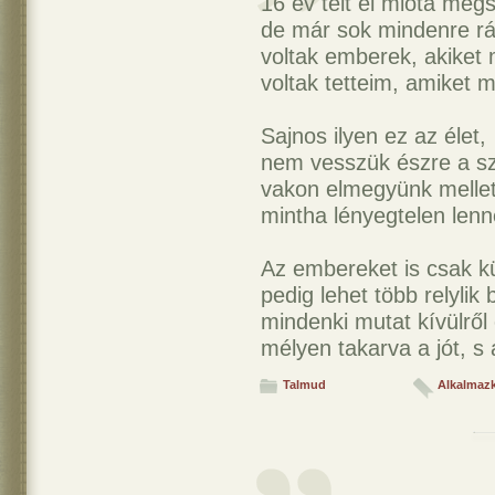
16 év telt el mióta meg
de már sok mindenre rá
voltak emberek, akiket
voltak tetteim, amiket
Sajnos ilyen ez az élet,
nem vesszük észre a sz
vakon elmegyünk mellet
mintha lényegtelen lenn
Az embereket is csak kül
pedig lehet több relylik
mindenki mutat kívülről 
mélyen takarva a jót, s 
Talmud
Alkalmaz