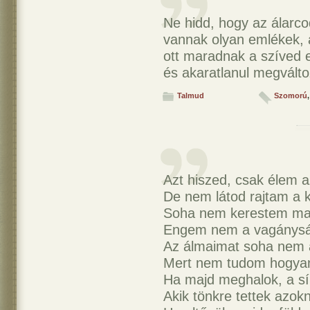
Ne hidd, hogy az álarco
vannak olyan emlékek, 
ott maradnak a szíved e
és akaratlanul megválto
Talmud
Szomorú
,
Azt hiszed, csak élem a
De nem látod rajtam a 
Soha nem kerestem ma
Engem nem a vagányság
Az álmaimat soha nem 
Mert nem tudom hogyan 
Ha majd meghalok, a sí
Akik tönkre tettek azokn