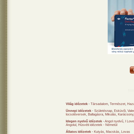
Világ idézetek
-
Társadalom
,
Természet
,
Haz
Ünnepi idézetek
-
Születésnap
,
Esküvői
,
Vale
locsolóversek
,
Ballagásra
,
Mikulás
,
Karácsony
Idegen nyelvű idézetek
-
Angol nyelvű
,
I Lov
Angolul
,
Húsvéti idézetek - Németül
Állatos idézetek
-
Kutyás
,
Macskás
,
Lovas