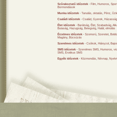
Szórakoztató idézetek
-
Film
,
Humoros
,
Spor
Bormondások
Munka idézetek
-
Tanulás, oktatás
,
Pénz
,
Üzle
Családi idézetek
-
Család
,
Gyerek
,
Házasság
Élet idézetek
-
Barátság
,
Élet
,
Szabadság
,
Al
Butaság
,
Hazugság
,
Betegség
,
Halál, elmúlás
Érzelmes idézetek
-
Szomorú
,
Szeretet
,
Bold
Magány
,
Búcsúzás
Szerelmes idézetek
-
Csókok
,
Hiányzol
,
Bajo
SMS idézetek
-
Szerelmes SMS
,
Humoros, vi
SMS
,
Erotikus SMS
Egyéb idézetek
-
Közmondás
,
Névnap
,
Nyelv