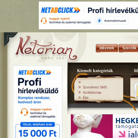
Idézetek
Szerzők
Kiemelt kategóriák
Id
»
»
Szerelmes SMS
»
Születésnap
»
Élet