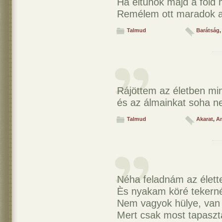
Ha eltűnök majd a föld
Remélem ott maradok a 
Talmud
Barátság
,
Rájöttem az életben min
és az álmainkat soha ne
Talmud
Akarat
,
A
Néha feladnám az élettel
Ès nyakam köré tekerné
Nem vagyok hülye, va
Mert csak most tapaszt