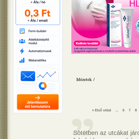
Idézetek
/
« Első oldal
...
6
7
8
Sötétben az utcákat já