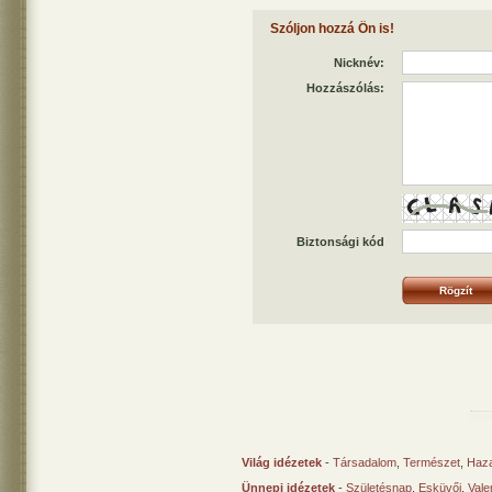
Szóljon hozzá Ön is!
Nicknév:
Hozzászólás:
Biztonsági kód
Világ idézetek
-
Társadalom
,
Természet
,
Haz
Ünnepi idézetek
-
Születésnap
,
Esküvői
,
Vale