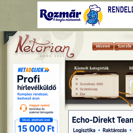
Idézetek
Szerzők
Kiemelt kategóriák
Id
»
»
Szerelmes SMS
»
Születésnap
»
Élet