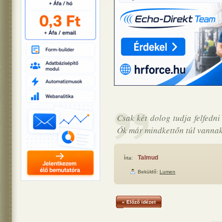
Csak két dolog tudja felfedni 
Ők már mindkettőn túl vannak
Talmud
Írta:
Beküldő:
Lumen
« Előző idézet