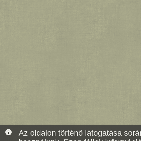
info
Az oldalon történő látogatása során