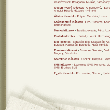
locsolóversek
,
Ballagásra
,
Mikulás
,
Karácsony
Idegen nyelvű idézetek
-
Angol nyelvű
,
I Lov
Angolul
,
Húsvéti idézetek - Németül
Állatos idézetek
-
Kutyás
,
Macskás
,
Lovas
Szórakoztató idézetek
-
Film
,
Humoros
,
Spor
Bormondások
Munka idézetek
-
Tanulás, oktatás
,
Pénz
,
Üzle
Családi idézetek
-
Család
,
Gyerek
,
Házasság
Élet idézetek
-
Barátság
,
Élet
,
Szabadság
,
Al
Butaság
,
Hazugság
,
Betegség
,
Halál, elmúlás
Érzelmes idézetek
-
Szomorú
,
Szeretet
,
Bold
Magány
,
Búcsúzás
Szerelmes idézetek
-
Csókok
,
Hiányzol
,
Bajo
SMS idézetek
-
Szerelmes SMS
,
Humoros, vi
SMS
,
Erotikus SMS
Egyéb idézetek
-
Közmondás
,
Névnap
,
Nyelv