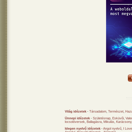
Világ idézetek
-
Társadalom
,
Természet
,
Haz
Ünnepi idézetek
-
Születésnap
,
Esküvői
,
Vale
locsolóversek
,
Ballagásra
,
Mikulás
,
Karácsony
Idegen nyelvű idézetek
-
Angol nyelvű
,
I Lov