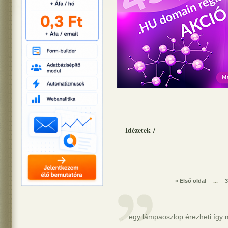
Idézetek
/
« Első oldal
...
3
„...egy lámpaoszlop érezheti így ma