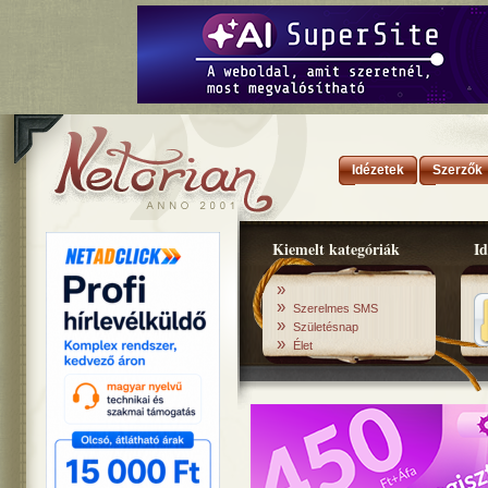
Idézetek
Szerzők
Kiemelt kategóriák
Id
»
»
Szerelmes SMS
»
Születésnap
»
Élet