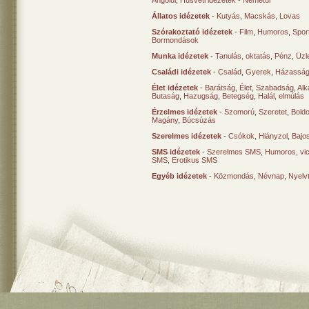
Angolul
,
Húsvéti idézetek - Németül
Állatos idézetek
-
Kutyás
,
Macskás
,
Lovas
Szórakoztató idézetek
-
Film
,
Humoros
,
Spor
Bormondások
Munka idézetek
-
Tanulás, oktatás
,
Pénz
,
Üzle
Családi idézetek
-
Család
,
Gyerek
,
Házasság
Élet idézetek
-
Barátság
,
Élet
,
Szabadság
,
Al
Butaság
,
Hazugság
,
Betegség
,
Halál, elmúlás
Érzelmes idézetek
-
Szomorú
,
Szeretet
,
Bold
Magány
,
Búcsúzás
Szerelmes idézetek
-
Csókok
,
Hiányzol
,
Bajo
SMS idézetek
-
Szerelmes SMS
,
Humoros, vi
SMS
,
Erotikus SMS
Egyéb idézetek
-
Közmondás
,
Névnap
,
Nyelv