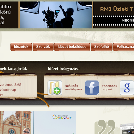
Idézetek
Szerzők
Idézet beküldése
Szófelhő
Felhaszná
elt kategóriák
Idézet beágyazása
zerelmes SMS
Beállítás
Facebook
kezdőlapnak
csoport
zületésnap
let