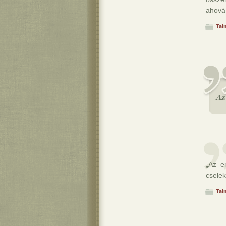
ahová 
Tal
„Az e
cselek
Tal