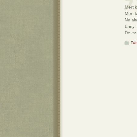
Mert k
Mert k
Ne ál
Ennyi 
De ez 
Tal