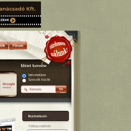
lók
Fórum
Idézet keresése
Idézetekben
Szerzők között
iGoogle
modul
Ok
Bejelentkezés
Felhasználónév