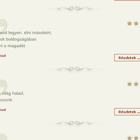
sod legyen: élni másokért,
ok boldogságában
ni a magadét.
mud
világ halad,
tozunk.
mud