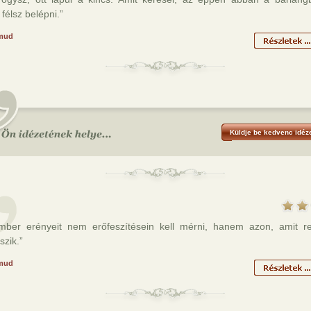
félsz belépni.”
mud
Küldje be kedvenc idéze
mber erényeit nem erőfeszítésein kell mérni, hanem azon, amit re
szik.”
mud