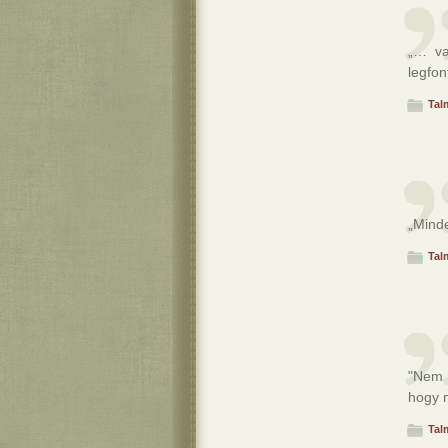
„… va
legfon
Tal
„Minde
Tal
"Nem 
hogy m
Tal