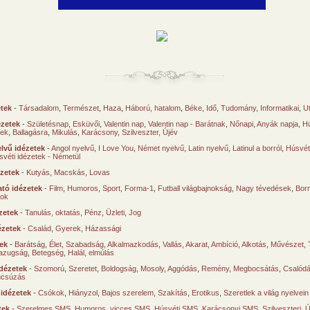
etek
-
Társadalom
,
Természet
,
Haza
,
Háború, hatalom
,
Béke
,
Idő
,
Tudomány
,
Informatikai
,
U
ézetek
-
Születésnap
,
Esküvői
,
Valentin nap
,
Valentin nap - Barátnak
,
Nőnapi
,
Anyák napja
,
Hú
sek
,
Ballagásra
,
Mikulás
,
Karácsony
,
Szilveszter, Újév
lvű idézetek
-
Angol nyelvű
,
I Love You
,
Német nyelvű
,
Latin nyelvű
,
Latinul a borról
,
Húsvéti
svéti idézetek - Németül
ézetek
-
Kutyás
,
Macskás
,
Lovas
tó idézetek
-
Film
,
Humoros
,
Sport
,
Forma-1
,
Futball világbajnokság
,
Nagy tévedések
,
Borr
ok
zetek
-
Tanulás, oktatás
,
Pénz
,
Üzleti
,
Jog
ézetek
-
Család
,
Gyerek
,
Házassági
tek
-
Barátság
,
Élet
,
Szabadság
,
Alkalmazkodás
,
Vallás
,
Akarat
,
Ambíció
,
Alkotás
,
Művészet
,
azugság
,
Betegség
,
Halál, elmúlás
dézetek
-
Szomorú
,
Szeretet
,
Boldogság
,
Mosoly
,
Aggódás
,
Remény
,
Megbocsátás
,
Csalód
úcsúzás
 idézetek
-
Csókok
,
Hiányzol
,
Bajos szerelem
,
Szakítás
,
Erotikus
,
Szeretlek a világ nyelvein
tek
-
Szerelmes SMS
,
Humoros, vicces SMS
,
Húsvéti SMS
,
Karácsonyi SMS
,
Szilveszteri, 