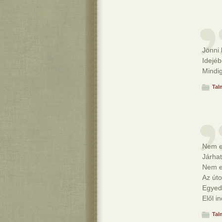
Jönni k
Idejéb
Mindig
Tal
Nem el
Járhat
Nem el
Az úto
Egyedü
Elől in
Tal