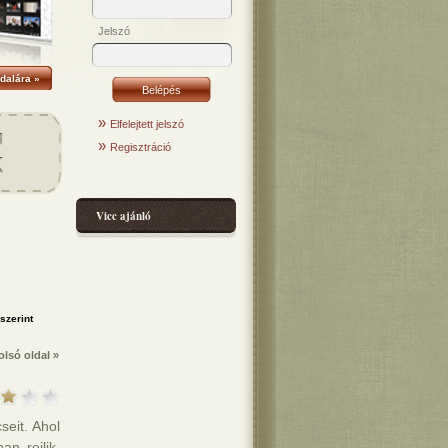
Jelszó
dalára »
»
Elfelejtett jelszó
»
Regisztráció
Vicc ajánló
olsó oldal »
seit. Ahol
n rejlik,