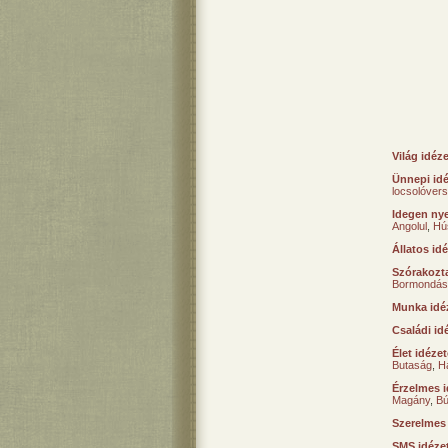
Világ idéz
Ünnepi id
locsolóver
Idegen nye
Angolul
,
Hú
Állatos id
Szórakozta
Bormondás
Munka idé
Családi id
Élet idéze
Butaság
,
H
Érzelmes i
Magány
,
B
Szerelmes
SMS idéze