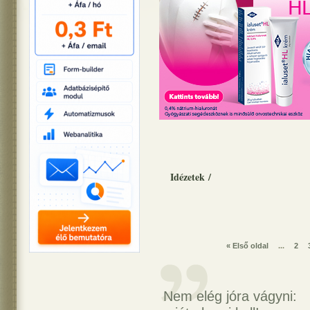
Idézetek
/
« Első oldal
...
2
Nem elég jóra vágyni: