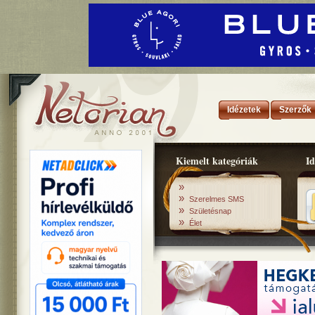
Idézetek
Szerzők
Kiemelt kategóriák
Id
»
»
Szerelmes SMS
»
Születésnap
»
Élet