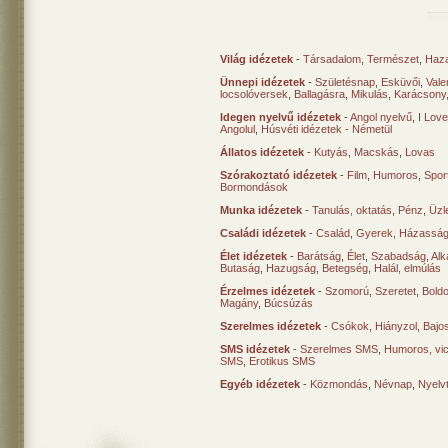
Világ idézetek
-
Társadalom
,
Természet
,
Haz
Ünnepi idézetek
-
Születésnap
,
Esküvői
,
Vale
locsolóversek
,
Ballagásra
,
Mikulás
,
Karácsony
Idegen nyelvű idézetek
-
Angol nyelvű
,
I Lov
Angolul
,
Húsvéti idézetek - Németül
Állatos idézetek
-
Kutyás
,
Macskás
,
Lovas
Szórakoztató idézetek
-
Film
,
Humoros
,
Spor
Bormondások
Munka idézetek
-
Tanulás, oktatás
,
Pénz
,
Üzle
Családi idézetek
-
Család
,
Gyerek
,
Házasság
Élet idézetek
-
Barátság
,
Élet
,
Szabadság
,
Al
Butaság
,
Hazugság
,
Betegség
,
Halál, elmúlás
Érzelmes idézetek
-
Szomorú
,
Szeretet
,
Bold
Magány
,
Búcsúzás
Szerelmes idézetek
-
Csókok
,
Hiányzol
,
Bajo
SMS idézetek
-
Szerelmes SMS
,
Humoros, vi
SMS
,
Erotikus SMS
Egyéb idézetek
-
Közmondás
,
Névnap
,
Nyelv