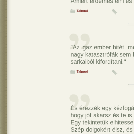
Amiért érdemes élni és 
Talmud
"Az igaz ember hitét, 
nagy katasztrófák sem
sarkaiból kifordítani."
Talmud
És érezzék egy kézfogás
hogy jót akarsz és te is 
Egy tekintetük elhitesse
Szép dolgokért élsz, é