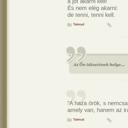
a jót akarni kell!
És nem elég akarni:
de tenni, tenni kell.
Talmud
"A haza örök, s nemcsak
amely van, hanem az irán
Talmud