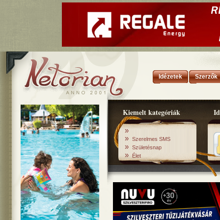
Idézetek
Szerzők
Kiemelt kategóriák
Id
»
»
Szerelmes SMS
»
Születésnap
»
Élet