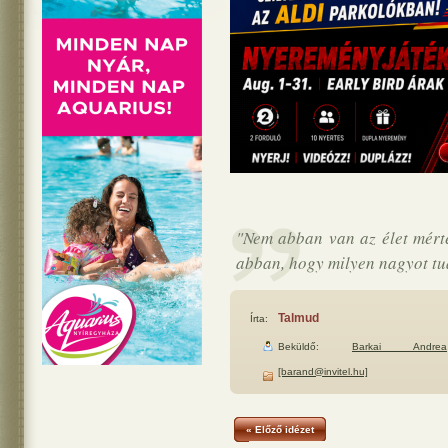
"Nem abban van az élet mért
abban, hogy milyen nagyot tud 
Talmud
Írta:
Beküldő:
Barkai Andrea
[barand@invitel.hu]
« Előző idézet