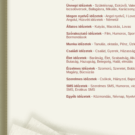
Ünnepi idézetek
-
Születésnap
,
Esküvői
,
Vale
locsolóversek
,
Ballagásra
,
Mikulás
,
Karácsony
Idegen nyelvű idézetek
-
Angol nyelvű
,
I Lov
Angolul
,
Húsvéti idézetek - Németül
Állatos idézetek
-
Kutyás
,
Macskás
,
Lovas
Szórakoztató idézetek
-
Film
,
Humoros
,
Spor
Bormondások
Munka idézetek
-
Tanulás, oktatás
,
Pénz
,
Üzle
Családi idézetek
-
Család
,
Gyerek
,
Házasság
Élet idézetek
-
Barátság
,
Élet
,
Szabadság
,
Al
Butaság
,
Hazugság
,
Betegség
,
Halál, elmúlás
Érzelmes idézetek
-
Szomorú
,
Szeretet
,
Bold
Magány
,
Búcsúzás
Szerelmes idézetek
-
Csókok
,
Hiányzol
,
Bajo
SMS idézetek
-
Szerelmes SMS
,
Humoros, vi
SMS
,
Erotikus SMS
Egyéb idézetek
-
Közmondás
,
Névnap
,
Nyelv