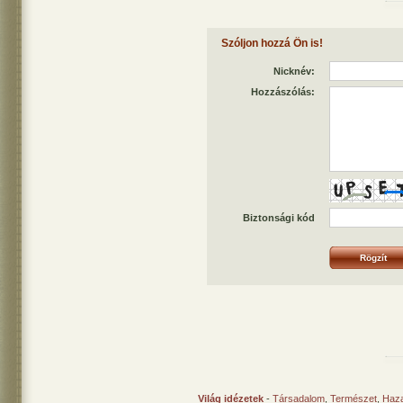
Szóljon hozzá Ön is!
Nicknév:
Hozzászólás:
Biztonsági kód
Világ idézetek
-
Társadalom
,
Természet
,
Haz