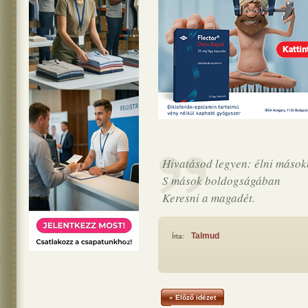
Hivatásod legyen: élni mások
S mások boldogságában
Keresni a magadét.
Talmud
Írta:
« Előző idézet