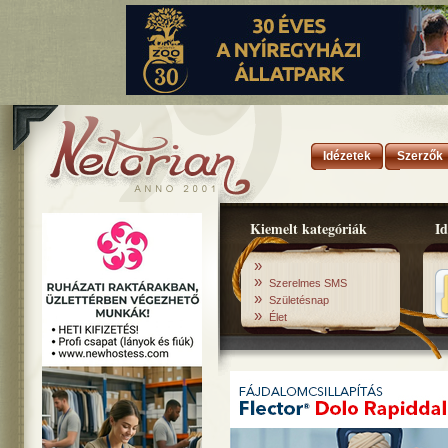
Idézetek
Szerzők
Kiemelt kategóriák
Id
»
»
Szerelmes SMS
»
Születésnap
»
Élet