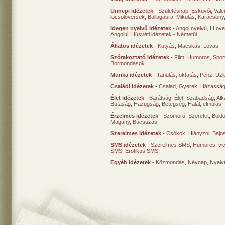
Ünnepi idézetek
-
Születésnap
,
Esküvői
,
Vale
locsolóversek
,
Ballagásra
,
Mikulás
,
Karácsony
Idegen nyelvű idézetek
-
Angol nyelvű
,
I Lov
Angolul
,
Húsvéti idézetek - Németül
Állatos idézetek
-
Kutyás
,
Macskás
,
Lovas
Szórakoztató idézetek
-
Film
,
Humoros
,
Spor
Bormondások
Munka idézetek
-
Tanulás, oktatás
,
Pénz
,
Üzle
Családi idézetek
-
Család
,
Gyerek
,
Házasság
Élet idézetek
-
Barátság
,
Élet
,
Szabadság
,
Al
Butaság
,
Hazugság
,
Betegség
,
Halál, elmúlás
Érzelmes idézetek
-
Szomorú
,
Szeretet
,
Bold
Magány
,
Búcsúzás
Szerelmes idézetek
-
Csókok
,
Hiányzol
,
Bajo
SMS idézetek
-
Szerelmes SMS
,
Humoros, vi
SMS
,
Erotikus SMS
Egyéb idézetek
-
Közmondás
,
Névnap
,
Nyelv