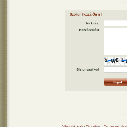
Szóljon hozzá Ön is!
Nicknév:
Hozzászólás:
Biztonsági kód
Világ idézetek
-
Társadalom
,
Természet
,
Haz