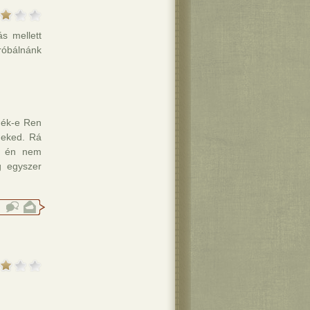
s mellett
róbálnánk
nék-e Ren
 neked. Rá
gy én nem
 egyszer