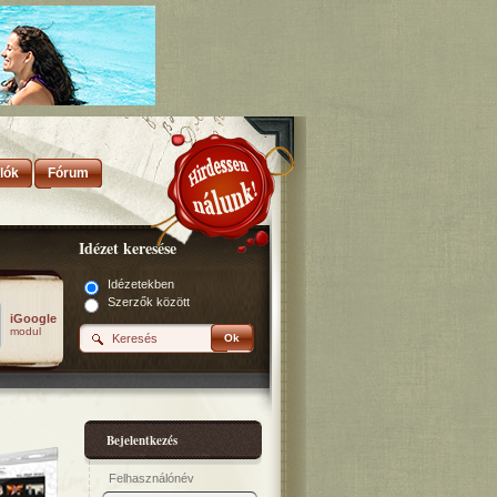
lók
Fórum
Idézet keresése
Idézetekben
Szerzők között
iGoogle
modul
Ok
Bejelentkezés
Felhasználónév