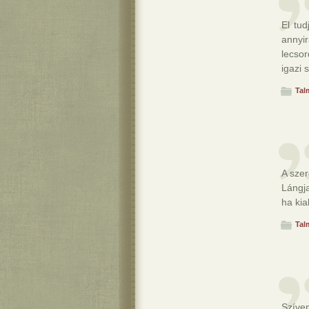
El tu
annyi
lecsor
igazi 
Tal
A szer
Lángja
ha kia
Tal
Szívem