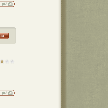
tét »