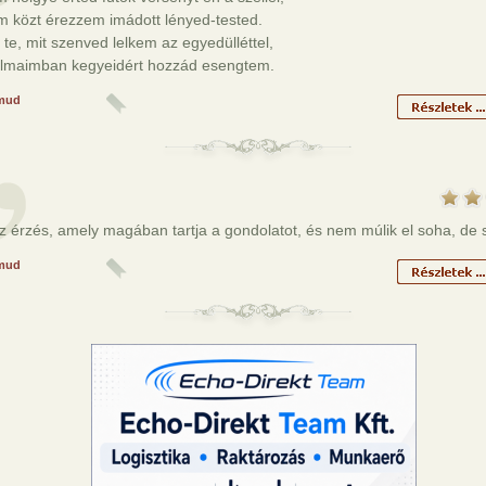
m közt érezzem imádott lényed-tested.
te, mit szenved lelkem az egyedülléttel,
lmaimban kegyeidért hozzád esengtem.
mud
z érzés, amely magában tartja a gondolatot, és nem múlik el soha, de 
mud