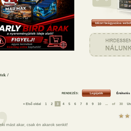
Idézet beágyazása webol
etek
/
RENDEZÉS:
« Első oldal
1
2
3
4
5
6
7
8
9
10
...
of
30
Ut
ki mást akar, csak én akarok senkit!