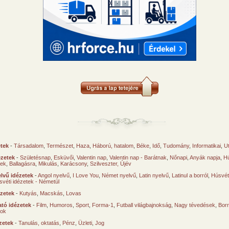
etek
-
Társadalom
,
Természet
,
Haza
,
Háború, hatalom
,
Béke
,
Idő
,
Tudomány
,
Informatikai
,
U
ézetek
-
Születésnap
,
Esküvői
,
Valentin nap
,
Valentin nap - Barátnak
,
Nőnapi
,
Anyák napja
,
Hú
sek
,
Ballagásra
,
Mikulás
,
Karácsony
,
Szilveszter, Újév
lvű idézetek
-
Angol nyelvű
,
I Love You
,
Német nyelvű
,
Latin nyelvű
,
Latinul a borról
,
Húsvéti
svéti idézetek - Németül
ézetek
-
Kutyás
,
Macskás
,
Lovas
tó idézetek
-
Film
,
Humoros
,
Sport
,
Forma-1
,
Futball világbajnokság
,
Nagy tévedések
,
Borr
ok
zetek
-
Tanulás, oktatás
,
Pénz
,
Üzleti
,
Jog