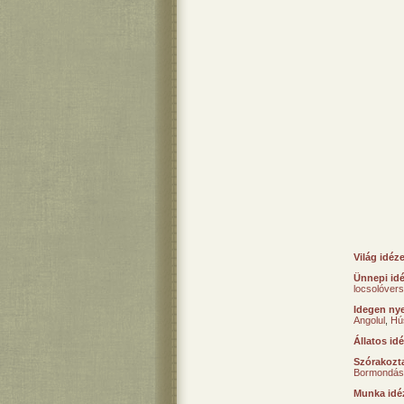
Világ idéz
Ünnepi id
locsolóver
Idegen nye
Angolul
,
Hú
Állatos id
Szórakozta
Bormondás
Munka idé