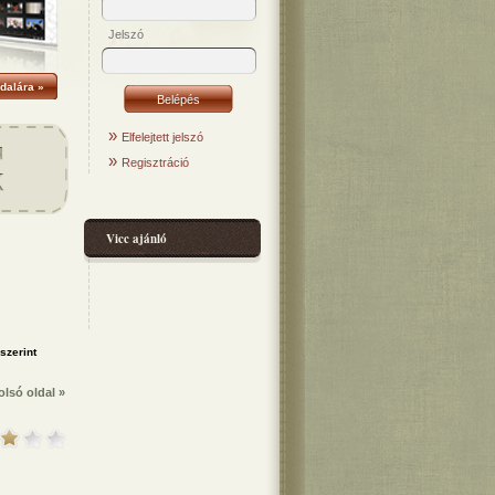
Jelszó
dalára »
»
Elfelejtett jelszó
»
Regisztráció
Vicc ajánló
olsó oldal »