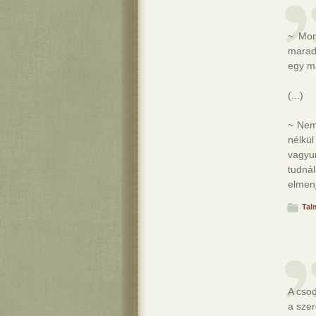
~ Mon
marad
egy ma
(...)
~ Nem
nélkül
vagyu
tudná
elmenj
Tal
A csod
a szer