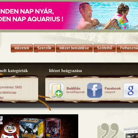
Idézetek
Szerzők
Idézet beküldése
Szófelhő
Felhaszná
elt kategóriák
Idézet beágyazása
zerelmes SMS
Beállítás
Facebook
kezdőlapnak
csoport
zületésnap
let