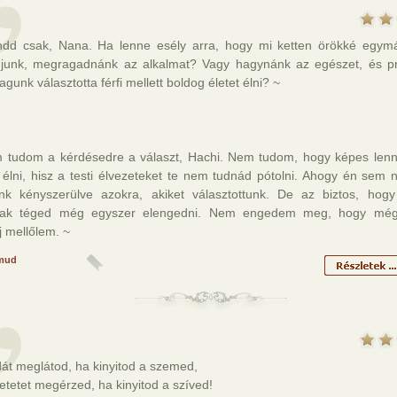
dd csak, Nana. Ha lenne esély arra, hogy mi ketten örökké egymá
junk, megragadnánk az alkalmat? Vagy hagynánk az egészet, és p
gunk választotta férfi mellett boldog életet élni? ~
 tudom a kérdésedre a választ, Hachi. Nem tudom, hogy képes len
 élni, hisz a testi élvezeteket te nem tudnád pótolni. Ahogy én sem
nk kényszerülve azokra, akiket választottunk. De az biztos, ho
lak téged még egyszer elengedni. Nem engedem meg, hogy még
 mellőlem. ~
mud
át meglátod, ha kinyitod a szemed,
etetet megérzed, ha kinyitod a szíved!