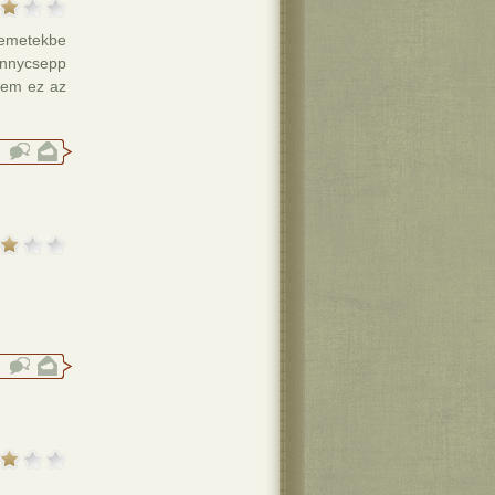
zemetekbe
önnycsepp
szem ez az