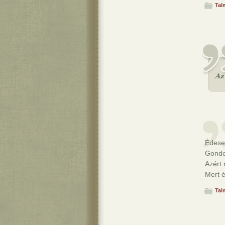
Tal
Édese
Gondo
Azért 
Mert é
Tal