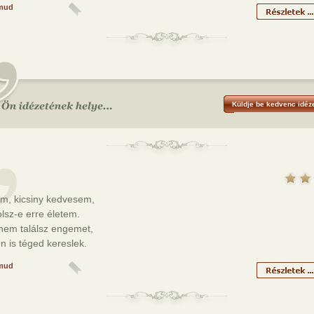
mud
Küldje be kedvenc idéze
m, kicsiny kedvesem,
lsz-e erre életem.
nem találsz engemet,
n is téged kereslek.
mud