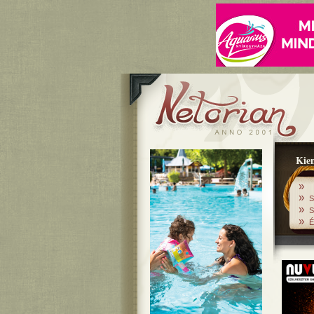
Kiem
»
»
S
»
S
»
É