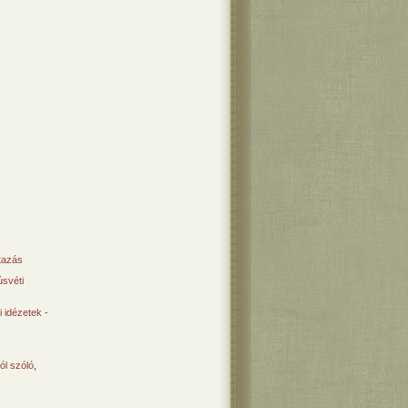
tazás
svéti
 idézetek -
ól szóló
,