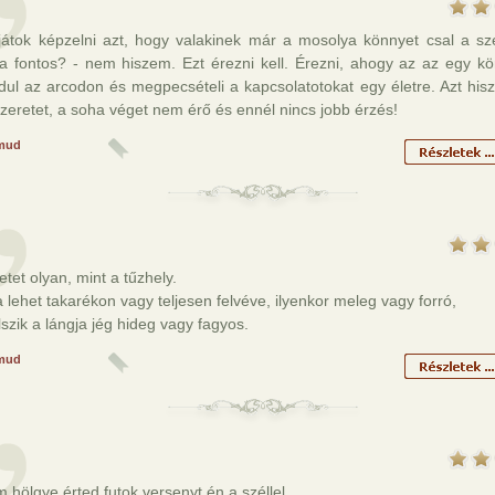
djátok képzelni azt, hogy valakinek már a mosolya könnyet csal a s
ra fontos? - nem hiszem. Ezt érezni kell. Érezni, ahogy az az egy k
dul az arcodon és megpecsételi a kapcsolatotokat egy életre. Azt hi
szeretet, a soha véget nem érő és ennél nincs jobb érzés!
mud
etet olyan, mint a tűzhely.
 lehet takarékon vagy teljesen felvéve, ilyenkor meleg vagy forró,
lszik a lángja jég hideg vagy fagyos.
mud
 hölgye érted futok versenyt én a széllel,