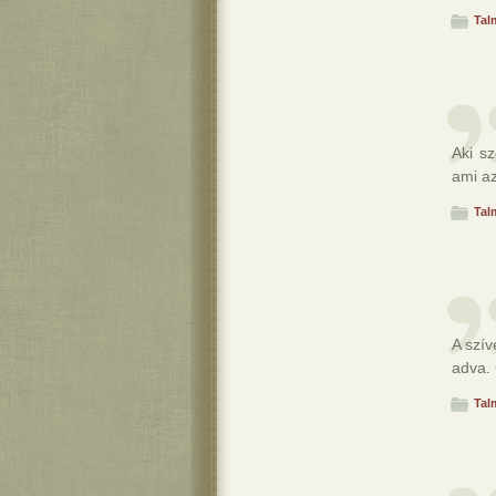
Tal
Aki sz
ami az
Tal
A szív
adva. 
Tal