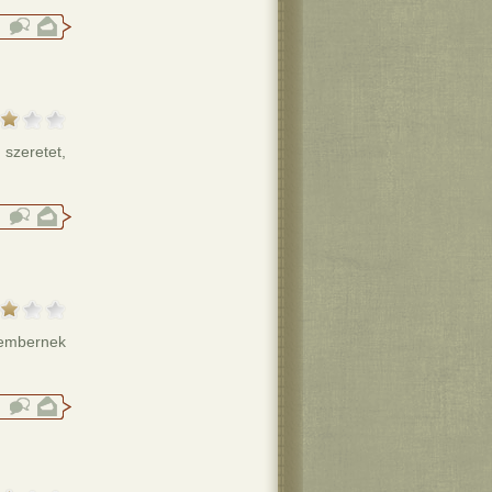
 szeretet,
k embernek