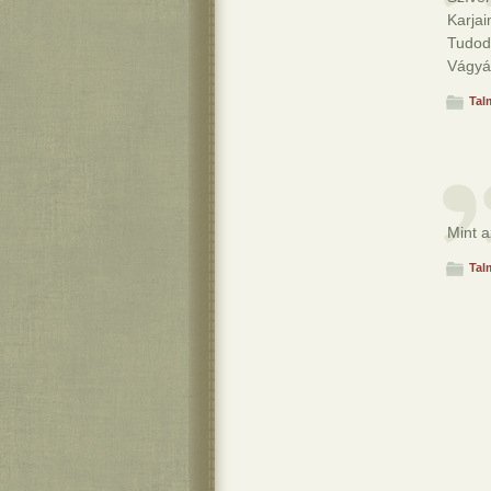
Karjai
Tudod 
Vágyá
Tal
Mint a
Tal