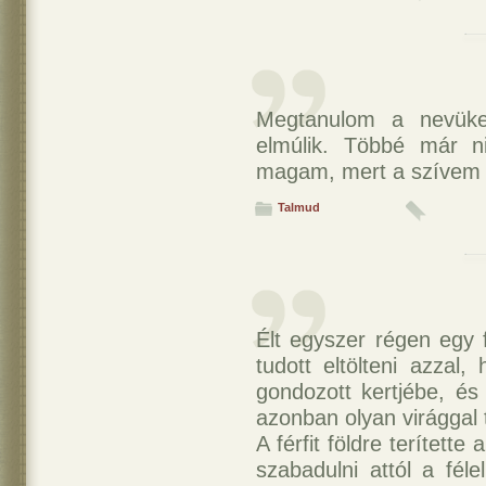
Megtanulom a nevüke
elmúlik. Többé már n
magam, mert a szívem n
Talmud
Élt egyszer régen egy f
tudott eltölteni azzal,
gondozott kertjébe, és
azonban olyan virággal t
A férfit földre terített
szabadulni attól a fél