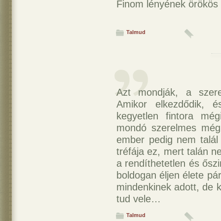
Finom lényének örökös 
Talmud
Azt mondják, a szere
Amikor elkezdődik, 
kegyetlen fintora mé
mondó szerelmes mégi
ember pedig nem talál 
tréfája ez, mert talán
a rendíthetetlen és ősz
boldogan éljen élete pá
mindenkinek adott, de k
tud vele…
Talmud