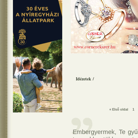
Idézetek
/
« Első oldal
1
Embergyermek, Te gyűlö