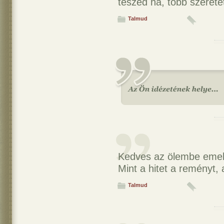
teszed ha, több szeretet
Talmud
Kedves az ölembe emell
Mint a hitet a reményt,
Talmud