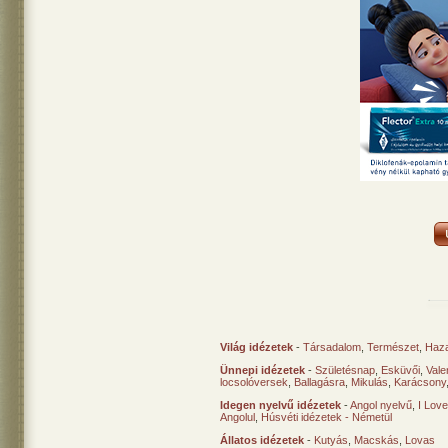
Világ idézetek
-
Társadalom
,
Természet
,
Haz
Ünnepi idézetek
-
Születésnap
,
Esküvői
,
Vale
locsolóversek
,
Ballagásra
,
Mikulás
,
Karácsony
Idegen nyelvű idézetek
-
Angol nyelvű
,
I Lov
Angolul
,
Húsvéti idézetek - Németül
Állatos idézetek
-
Kutyás
,
Macskás
,
Lovas