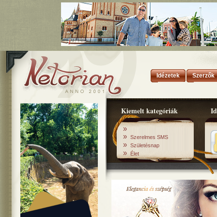
Idézetek
Szerzők
Kiemelt kategóriák
Id
»
»
Szerelmes SMS
»
Születésnap
»
Élet