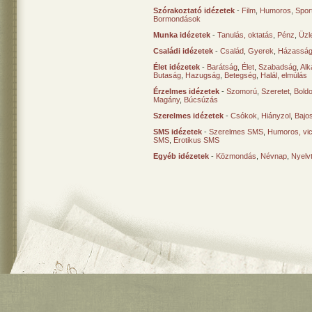
Szórakoztató idézetek
-
Film
,
Humoros
,
Spor
Bormondások
Munka idézetek
-
Tanulás, oktatás
,
Pénz
,
Üzle
Családi idézetek
-
Család
,
Gyerek
,
Házasság
Élet idézetek
-
Barátság
,
Élet
,
Szabadság
,
Al
Butaság
,
Hazugság
,
Betegség
,
Halál, elmúlás
Érzelmes idézetek
-
Szomorú
,
Szeretet
,
Bold
Magány
,
Búcsúzás
Szerelmes idézetek
-
Csókok
,
Hiányzol
,
Bajo
SMS idézetek
-
Szerelmes SMS
,
Humoros, vi
SMS
,
Erotikus SMS
Egyéb idézetek
-
Közmondás
,
Névnap
,
Nyelv