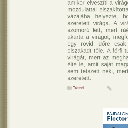
amikor elveszíti a virá
mozdulattal elszakítot
vázájába helyezte, h
szeretett virága. A vi
szomorú lett, mert r
akarta a virágot, megf
egy rövid időre csak
elszakadt tőle. A férfi
virágát, mert az megh
élte le, amit saját ma
sem tetszett neki, mer
szeretett.
Talmud