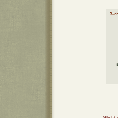
Szólj
B
Világ idéz