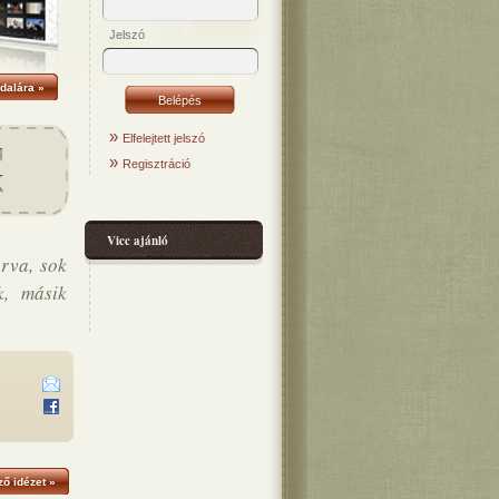
Jelszó
dalára »
»
Elfelejtett jelszó
»
Regisztráció
Vicc ajánló
órva, sok
k, másik
ő idézet »