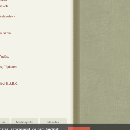
svéti
 idézetek -
ól szóló
,
Tudás
,
ás
,
Fájdalom
,
Újévi B.U.É.K.
zum
Médiaajánlat
Idézetek
ogatási szokásairól, de nem tárolnak