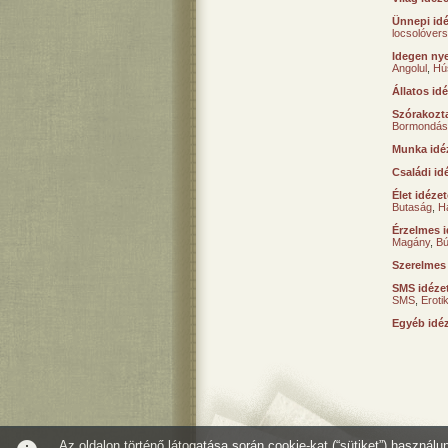
Ünnepi id
locsolóver
Idegen nye
Angolul
,
Hú
Állatos id
Szórakozta
Bormondás
Munka idé
Családi id
Élet idéze
Butaság
,
H
Érzelmes i
Magány
,
B
Szerelmes
SMS idéze
SMS
,
Erot
Egyéb idé
Az oldalon történő látogatása során cookie-kat (“sütiket”) használ