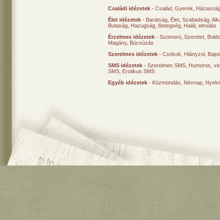
Családi idézetek
-
Család
,
Gyerek
,
Házasság
Élet idézetek
-
Barátság
,
Élet
,
Szabadság
,
Al
Butaság
,
Hazugság
,
Betegség
,
Halál, elmúlás
Érzelmes idézetek
-
Szomorú
,
Szeretet
,
Bold
Magány
,
Búcsúzás
Szerelmes idézetek
-
Csókok
,
Hiányzol
,
Bajo
SMS idézetek
-
Szerelmes SMS
,
Humoros, vi
SMS
,
Erotikus SMS
Egyéb idézetek
-
Közmondás
,
Névnap
,
Nyelv