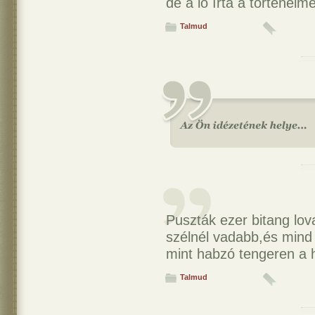
de a ló írta a történelme
Talmud
Puszták ezer bitang lov
szélnél vadabb,és mind
mint habzó tengeren a 
Talmud