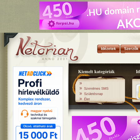
Idézetek
Szerzők
Kiemelt kategóriák
Id
»
»
Szerelmes SMS
»
Születésnap
»
Élet