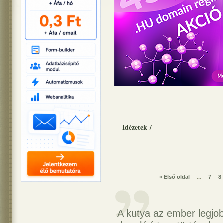
Idézetek
/
« Első oldal
...
7
8
A kutya az ember legjob