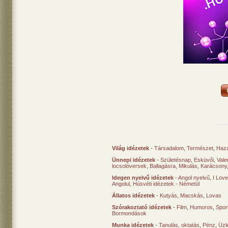
Világ idézetek
-
Társadalom
,
Természet
,
Haz
Ünnepi idézetek
-
Születésnap
,
Esküvői
,
Vale
locsolóversek
,
Ballagásra
,
Mikulás
,
Karácsony
Idegen nyelvű idézetek
-
Angol nyelvű
,
I Lov
Angolul
,
Húsvéti idézetek - Németül
Állatos idézetek
-
Kutyás
,
Macskás
,
Lovas
Szórakoztató idézetek
-
Film
,
Humoros
,
Spor
Bormondások
Munka idézetek
-
Tanulás, oktatás
,
Pénz
,
Üzle