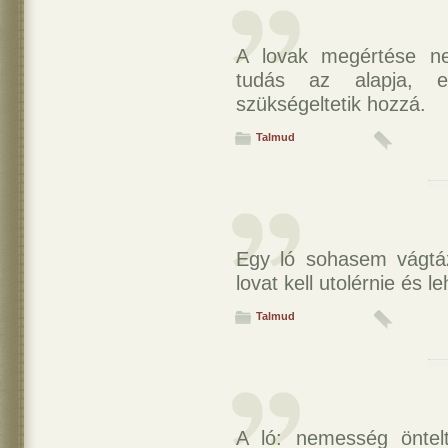
A lovak megértése n
tudás az alapja, en
szükségeltetik hozzá.
Talmud
Egy ló sohasem vágtá
lovat kell utolérnie és l
Talmud
A ló: nemesség öntelts