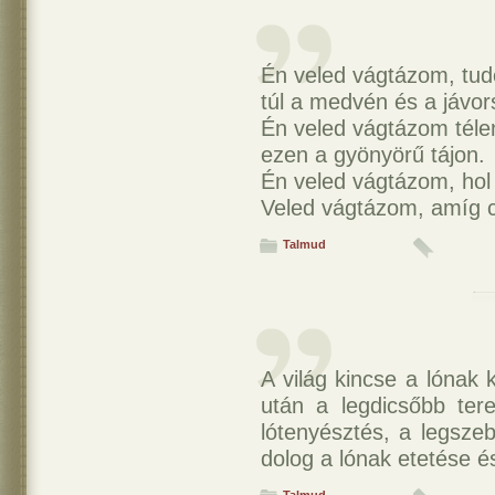
Én veled vágtázom, tu
túl a medvén és a jávo
Én veled vágtázom téle
ezen a gyönyörű tájon.
Én veled vágtázom, hol 
Veled vágtázom, amíg 
Talmud
A világ kincse a lónak 
után a legdicsőbb ter
lótenyésztés, a legsze
dolog a lónak etetése é