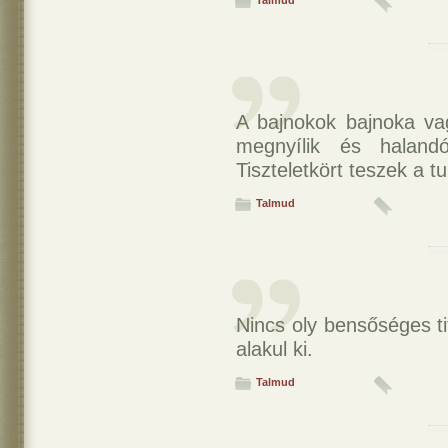
Talmud
A bajnokok bajnoka va
megnyílik és haland
Tiszteletkört teszek a tu
Talmud
Nincs oly bensőséges ti
alakul ki.
Talmud