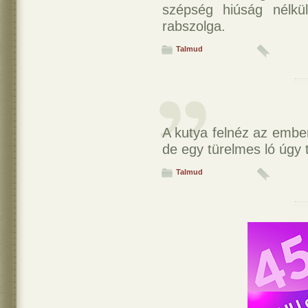
szépség hiúság nélk
rabszolga.
Talmud
A kutya felnéz az embe
de egy türelmes ló úgy 
Talmud