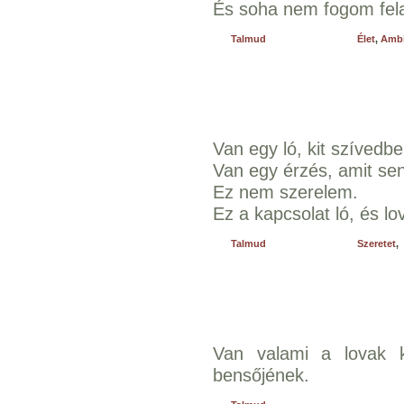
És soha nem fogom fela
Talmud
Élet
,
Ambí
Van egy ló, kit szívedbe
Van egy érzés, amit sen
Ez nem szerelem.
Ez a kapcsolat ló, és lo
Talmud
Szeretet
,
Van valami a lovak k
bensőjének.