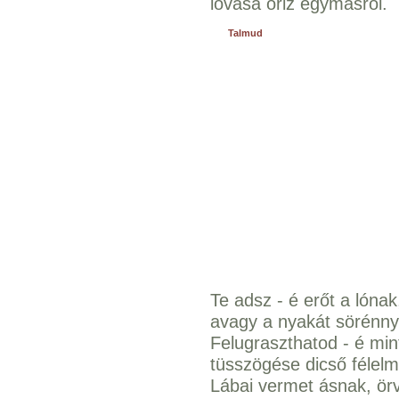
lovasa őriz egymásról.
Talmud
Te adsz - é erőt a lónak
avagy a nyakát sörénnye
Felugraszthatod - é min
tüsszögése dicső félelm
Lábai vermet ásnak, ör