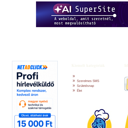
Idézetek
Szerzők
Kiemelt kategóriák
Id
»
»
Szerelmes SMS
»
Születésnap
»
Élet