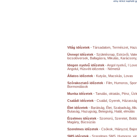
Világ idézetek
-
Társadalom
,
Természet
,
Haz
Ünnepi idézetek
-
Születésnap
,
Esküvői
,
Vale
locsolóversek
,
Ballagásra
,
Mikulás
,
Karácsony
Idegen nyelvű idézetek
-
Angol nyelvű
,
I Lov
Angolul
,
Húsvéti idézetek - Németül
Állatos idézetek
-
Kutyás
,
Macskás
,
Lovas
Szórakoztató idézetek
-
Film
,
Humoros
,
Spor
Bormondások
Munka idézetek
-
Tanulás, oktatás
,
Pénz
,
Üzle
Családi idézetek
-
Család
,
Gyerek
,
Házasság
Élet idézetek
-
Barátság
,
Élet
,
Szabadság
,
Al
Butaság
,
Hazugság
,
Betegség
,
Halál, elmúlás
Érzelmes idézetek
-
Szomorú
,
Szeretet
,
Bold
Magány
,
Búcsúzás
Szerelmes idézetek
-
Csókok
,
Hiányzol
,
Bajo
SMS idézetek
-
Szerelmes SMS
,
Humoros, vi