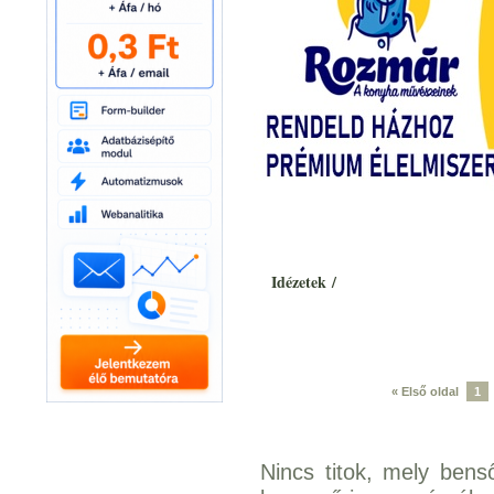
Idézetek
/
« Első oldal
1
Nincs titok, mely bens