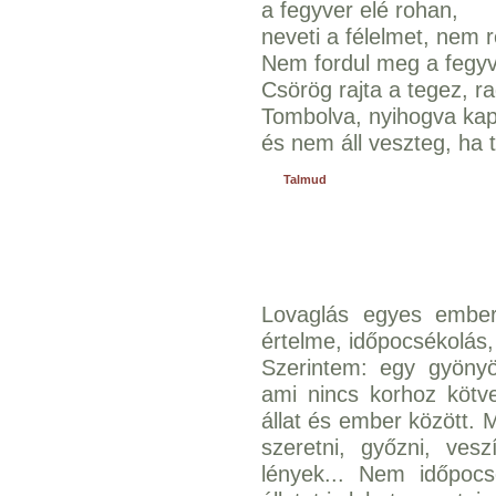
a fegyver elé rohan,
neveti a félelmet, nem 
Nem fordul meg a fegyve
Csörög rajta a tegez, r
Tombolva, nyihogva kapá
és nem áll veszteg, ha 
Talmud
Lovaglás egyes ember
értelme, időpocsékolás,
Szerintem: egy gyöny
ami nincs korhoz kötve
állat és ember között. M
szeretni, győzni, vesz
lények... Nem időpocs