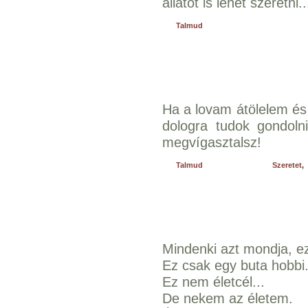
állatot is lehet szeretni..
Talmud
Ha a lovam átölelem és
dologra tudok gondol
megvígasztalsz!
Talmud
Szeretet
,
Mindenki azt mondja, ez
Ez csak egy buta hobbi
Ez nem életcél...
De nekem az életem.