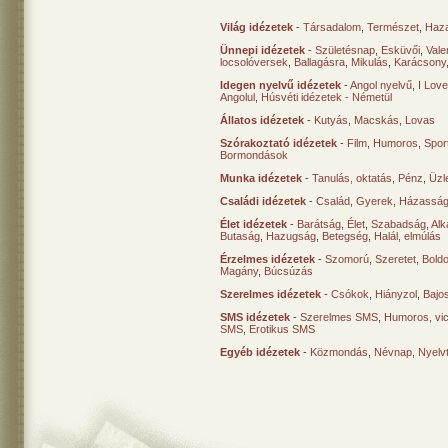
Világ idézetek
-
Társadalom
,
Természet
,
Haz
Ünnepi idézetek
-
Születésnap
,
Esküvői
,
Vale
locsolóversek
,
Ballagásra
,
Mikulás
,
Karácsony
Idegen nyelvű idézetek
-
Angol nyelvű
,
I Lov
Angolul
,
Húsvéti idézetek - Németül
Állatos idézetek
-
Kutyás
,
Macskás
,
Lovas
Szórakoztató idézetek
-
Film
,
Humoros
,
Spor
Bormondások
Munka idézetek
-
Tanulás, oktatás
,
Pénz
,
Üzle
Családi idézetek
-
Család
,
Gyerek
,
Házasság
Élet idézetek
-
Barátság
,
Élet
,
Szabadság
,
Al
Butaság
,
Hazugság
,
Betegség
,
Halál, elmúlás
Érzelmes idézetek
-
Szomorú
,
Szeretet
,
Bold
Magány
,
Búcsúzás
Szerelmes idézetek
-
Csókok
,
Hiányzol
,
Bajo
SMS idézetek
-
Szerelmes SMS
,
Humoros, vi
SMS
,
Erotikus SMS
Egyéb idézetek
-
Közmondás
,
Névnap
,
Nyelv