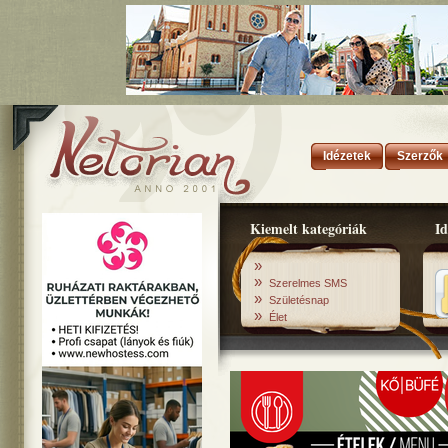
Idézetek
Szerzők
Kiemelt kategóriák
Id
»
»
Szerelmes SMS
»
Születésnap
»
Élet