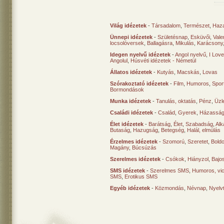
Világ idézetek
-
Társadalom
,
Természet
,
Haz
Ünnepi idézetek
-
Születésnap
,
Esküvői
,
Vale
locsolóversek
,
Ballagásra
,
Mikulás
,
Karácsony
Idegen nyelvű idézetek
-
Angol nyelvű
,
I Lov
Angolul
,
Húsvéti idézetek - Németül
Állatos idézetek
-
Kutyás
,
Macskás
,
Lovas
Szórakoztató idézetek
-
Film
,
Humoros
,
Spor
Bormondások
Munka idézetek
-
Tanulás, oktatás
,
Pénz
,
Üzle
Családi idézetek
-
Család
,
Gyerek
,
Házasság
Élet idézetek
-
Barátság
,
Élet
,
Szabadság
,
Al
Butaság
,
Hazugság
,
Betegség
,
Halál, elmúlás
Érzelmes idézetek
-
Szomorú
,
Szeretet
,
Bold
Magány
,
Búcsúzás
Szerelmes idézetek
-
Csókok
,
Hiányzol
,
Bajo
SMS idézetek
-
Szerelmes SMS
,
Humoros, vi
SMS
,
Erotikus SMS
Egyéb idézetek
-
Közmondás
,
Névnap
,
Nyelv