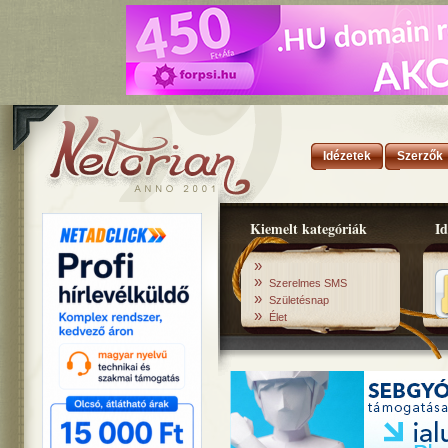
Idézetek
Szerzők
Kiemelt kategóriák
Id
»
»
Szerelmes SMS
»
Születésnap
»
Élet