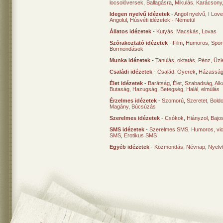
locsolóversek
,
Ballagásra
,
Mikulás
,
Karácsony
Idegen nyelvű idézetek
-
Angol nyelvű
,
I Lov
Angolul
,
Húsvéti idézetek - Németül
Állatos idézetek
-
Kutyás
,
Macskás
,
Lovas
Szórakoztató idézetek
-
Film
,
Humoros
,
Spor
Bormondások
Munka idézetek
-
Tanulás, oktatás
,
Pénz
,
Üzle
Családi idézetek
-
Család
,
Gyerek
,
Házasság
Élet idézetek
-
Barátság
,
Élet
,
Szabadság
,
Al
Butaság
,
Hazugság
,
Betegség
,
Halál, elmúlás
Érzelmes idézetek
-
Szomorú
,
Szeretet
,
Bold
Magány
,
Búcsúzás
Szerelmes idézetek
-
Csókok
,
Hiányzol
,
Bajo
SMS idézetek
-
Szerelmes SMS
,
Humoros, vi
SMS
,
Erotikus SMS
Egyéb idézetek
-
Közmondás
,
Névnap
,
Nyelv