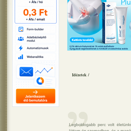
Idézetek
/
Legboldogabb perc volt életünk
láttam én szemedben, és a magán