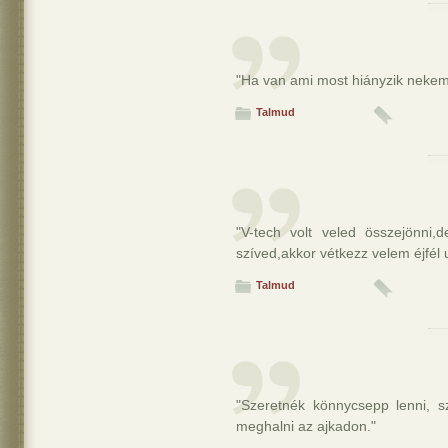
"Ha van ami most hiányzik nekem,
Talmud
"V-tech volt veled összejönni
szíved,akkor vétkezz velem éjfél 
Talmud
"Szeretnék könnycsepp lenni, s
meghalni az ajkadon."