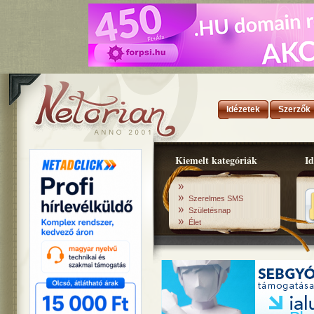
Idézetek
Szerzők
Kiemelt kategóriák
Id
»
»
Szerelmes SMS
»
Születésnap
»
Élet