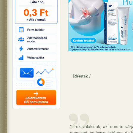
Idézetek
/
" Írok valakinek, aki nem is vá
megtiltod, ha össze is téped, de