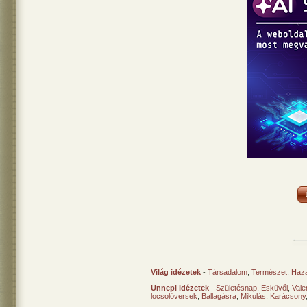
Világ idézetek
-
Társadalom
,
Természet
,
Haz
Ünnepi idézetek
-
Születésnap
,
Esküvői
,
Vale
locsolóversek
,
Ballagásra
,
Mikulás
,
Karácsony