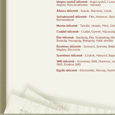
Idegen nyelvű idézetek
-
Angol nyelvű
,
I Lov
Angolul
,
Húsvéti idézetek - Németül
Állatos idézetek
-
Kutyás
,
Macskás
,
Lovas
Szórakoztató idézetek
-
Film
,
Humoros
,
Spor
Bormondások
Munka idézetek
-
Tanulás, oktatás
,
Pénz
,
Üzle
Családi idézetek
-
Család
,
Gyerek
,
Házasság
Élet idézetek
-
Barátság
,
Élet
,
Szabadság
,
Al
Butaság
,
Hazugság
,
Betegség
,
Halál, elmúlás
Érzelmes idézetek
-
Szomorú
,
Szeretet
,
Bold
Magány
,
Búcsúzás
Szerelmes idézetek
-
Csókok
,
Hiányzol
,
Bajo
SMS idézetek
-
Szerelmes SMS
,
Humoros, vi
SMS
,
Erotikus SMS
Egyéb idézetek
-
Közmondás
,
Névnap
,
Nyelv