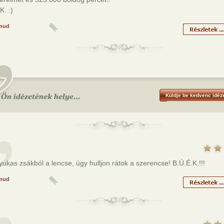
K. :)
mud
Küldje be kedvenc idéze
yukas zsákból a lencse, úgy hulljon rátok a szerencse! B.Ú.É.K.!!!
mud