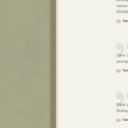
nehéz
KÍVÁ
Tal
Újévi
pezsg
Tal
Eljöt
Boldog
Tal