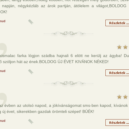
 napján, négykézláb az árok partján, átölelem a világot,BOLDO
NOK!
mud
 kismalac farka lógjon szádba hajnali 6 elött ne kerülj az ágyba! Du
ő szóljon hát az ének.BOLDOG ÚJ ÉVET KIVÁNOK NÉKED!
mud
t az évben az utolsó napod, a jókívánságomat sms-ben kapod, kívánok
 új évet, sikerekben gazdak örömteli szépet! BÚÉK!
mud