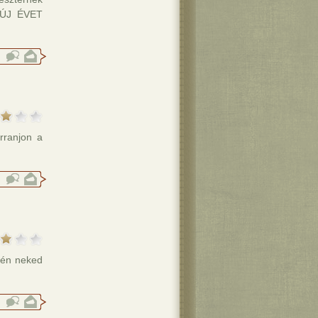
G ÚJ ÉVET
rranjon a
 én neked