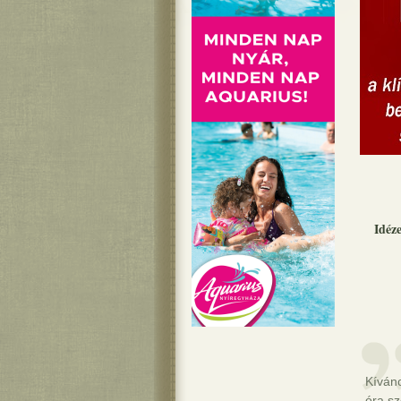
Idéz
Kíván
óra sz