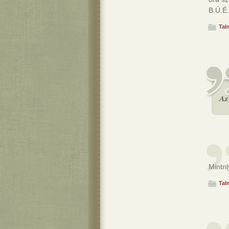
B.Ú.É.
Tal
Mintnl
Tal