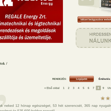
Idézet beágyazása webol
etek
/
RENDEZÉS:
« Első oldal
1
2
3
4
5
6
7
8
9
Ut
ok neked 12 hónap egészséget, 53 hét szerencsét, 365 nap nyugal
erelmet és 525.600 boldog percet!!