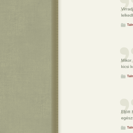
Virrad
lelked
Tal
Mikor 
kicsi 
Tal
Eljött
egészs
Tal