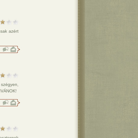
csak azért
 szégyen,
KIVÁNOK!
eszternek