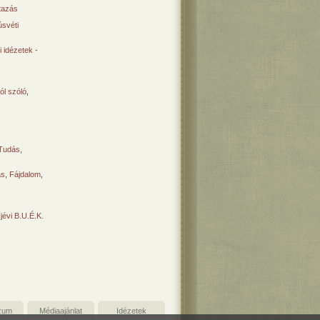
tazás
svéti
 idézetek -
ól szóló
,
Tudás
,
ás
,
Fájdalom
,
Újévi B.U.É.K.
zum
Médiaajánlat
Idézetek