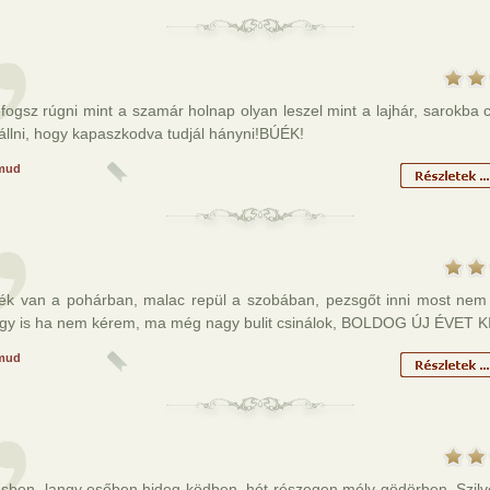
ogsz rúgni mint a szamár holnap olyan leszel mint a lajhár, sarokba 
állni, hogy kapaszkodva tudjál hányni!BÚÉK!
mud
ék van a pohárban, malac repül a szobában, pezsgőt inni most nem
úgy is ha nem kérem, ma még nagy bulit csinálok, BOLDOG ÚJ ÉVET 
mud
sben, langy esőben,hideg ködben, hót részegen mély gödörben, Szilv