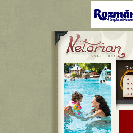
Kiem
»
»
S
»
S
»
É