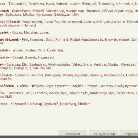
etek
-
Társadalom
,
Természet
,
Haza
,
Háború, hatalom
,
Béke
,
Idő
,
Tudomány
,
Informatikai
,
U
ézetek
-
Születésnap
,
Esküvői
,
Valentin nap
,
Valentin nap - Barátnak
,
Nőnapi
,
Anyák napja
,
Hú
sek
,
Ballagásra
,
Mikulás
,
Karácsony
,
Szilveszter, Újév
lvű idézetek
-
Angol nyelvű
,
I Love You
,
Német nyelvű
,
Latin nyelvű
,
Latinul a borról
,
Húsvéti
svéti idézetek - Németül
ézetek
-
Kutyás
,
Macskás
,
Lovas
tó idézetek
-
Film
,
Humoros
,
Sport
,
Forma-1
,
Futball világbajnokság
,
Nagy tévedések
,
Borr
ok
zetek
-
Tanulás, oktatás
,
Pénz
,
Üzleti
,
Jog
ézetek
-
Család
,
Gyerek
,
Házassági
tek
-
Barátság
,
Élet
,
Szabadság
,
Alkalmazkodás
,
Vallás
,
Akarat
,
Ambíció
,
Alkotás
,
Művészet
,
azugság
,
Betegség
,
Halál, elmúlás
dézetek
-
Szomorú
,
Szeretet
,
Boldogság
,
Mosoly
,
Aggódás
,
Remény
,
Megbocsátás
,
Csalód
úcsúzás
 idézetek
-
Csókok
,
Hiányzol
,
Bajos szerelem
,
Szakítás
,
Erotikus
,
Szeretlek a világ nyelvein
tek
-
Szerelmes SMS
,
Humoros, vicces SMS
,
Húsvéti SMS
,
Karácsonyi SMS
,
Szilveszteri, 
ikus SMS
zetek
-
Közmondás
,
Névnap
,
Nyelvtörő
,
Dalszöveg
,
Sírfelirat
Kapcsolat
Jogi nyilatkozat
Impress