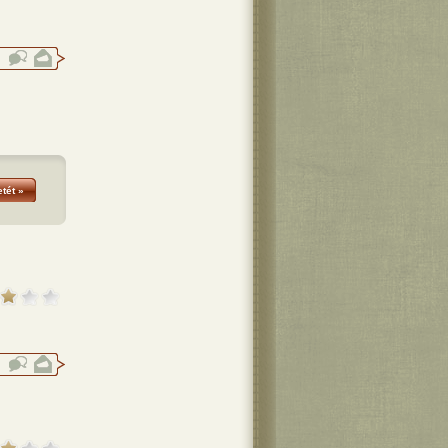
tét »