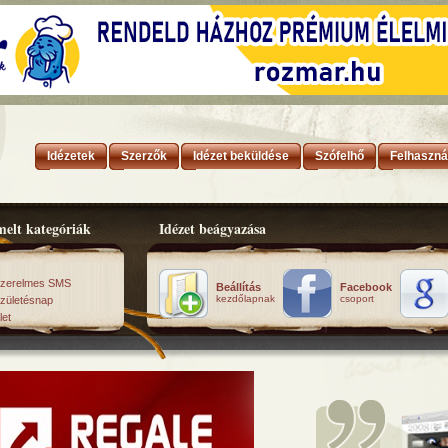
Idézetek
Szerzők
Idézet beküldése
Szófelhő
Felhaszná
elt kategóriák
Idézet beágyazása
zerelmes SMS
Beállítás
Facebook
kezdőlapnak
csoport
zületésnap
let