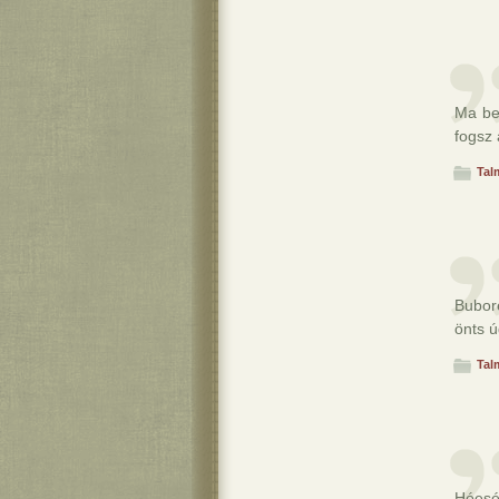
Ma bef
fogsz 
Tal
Bubor
önts 
Tal
Hóesé