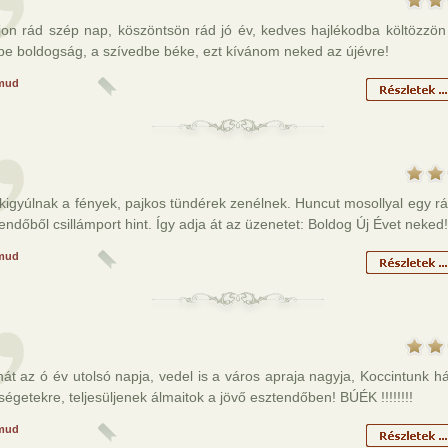
jon rád szép nap, köszöntsön rád jó év, kedves hajlékodba költözzön 
be boldogság, a szívedbe béke, ezt kívánom neked az újévre!
mud
kigyúlnak a fények, pajkos tündérek zenélnek. Huncut mosollyal egy rá
kendőből csillámport hint. Így adja át az üzenetet: Boldog Új Évet neked!
mud
 hát az ó év utolsó napja, vedel is a város apraja nagyja, Koccintunk há
égetekre, teljesüljenek álmaitok a jövő esztendőben! BÚÉK !!!!!!!!
mud