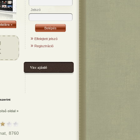
Jelszó
dalára »
»
Elfelejtett jelszó
»
Regisztráció
Vicc ajánló
olsó oldal »
mat, 8760