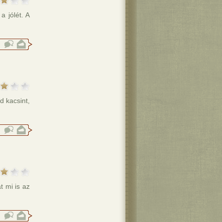
a jólét. A
d kacsint,
t mi is az