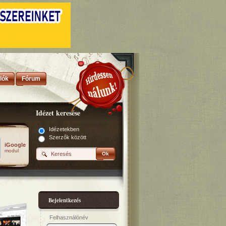
lók
Fórum
Idézet keresése
Idézetekben
Szerzők között
iGoogle
modul
Ok
Bejelentkezés
Felhasználónév