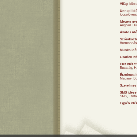
Világ idéz
Ünnepi id
locsolóver
Idegen nye
Angolul
,
Hú
Állatos id
Szórakozta
Bormondás
Munka idé
Családi id
Élet idéze
Butaság
,
H
Érzelmes i
Magány
,
B
Szerelmes
SMS idéze
SMS
,
Erot
Egyéb idé