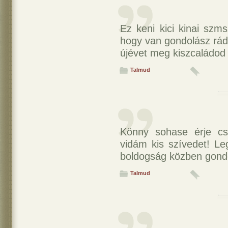
Ez keni kici kinai szm
hogy van gondolász rád
újévet meg kiszcaládod
Talmud
Könny sohase érje cs
vidám kis szívedet! Le
boldogság közben gond
Talmud