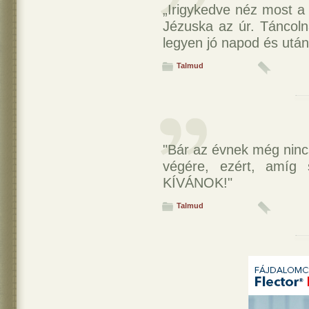
„Irigykedve néz most a 
Jézuska az úr. Táncoln
legyen jó napod és után
Talmud
"Bár az évnek még ninc
végére, ezért, amíg
KÍVÁNOK!"
Talmud