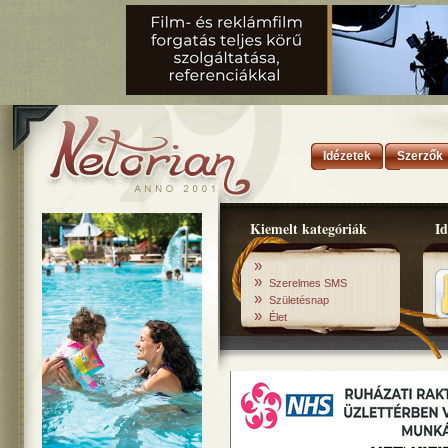
Idézetek
Szerzők
Kiemelt kategóriák
Id
»
»
Szerelmes SMS
»
Születésnap
»
Élet