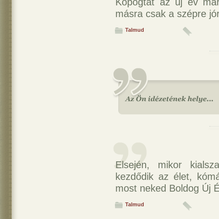
Kopogtat az új év má
másra csak a szépre jór
Talmud
Elsején, mikor kials
kezdődik az élet, kómá
most neked Boldog Új É
Talmud