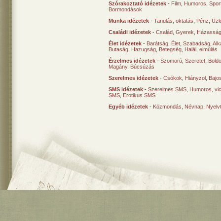
Szórakoztató idézetek
-
Film
,
Humoros
,
Spor
Bormondások
Munka idézetek
-
Tanulás, oktatás
,
Pénz
,
Üzle
Családi idézetek
-
Család
,
Gyerek
,
Házasság
Élet idézetek
-
Barátság
,
Élet
,
Szabadság
,
Al
Butaság
,
Hazugság
,
Betegség
,
Halál, elmúlás
Érzelmes idézetek
-
Szomorú
,
Szeretet
,
Bold
Magány
,
Búcsúzás
Szerelmes idézetek
-
Csókok
,
Hiányzol
,
Bajo
SMS idézetek
-
Szerelmes SMS
,
Humoros, vi
SMS
,
Erotikus SMS
Egyéb idézetek
-
Közmondás
,
Névnap
,
Nyelv