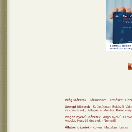
Világ idézetek
-
Társadalom
,
Természet
,
Haz
Ünnepi idézetek
-
Születésnap
,
Esküvői
,
Vale
locsolóversek
,
Ballagásra
,
Mikulás
,
Karácsony
Idegen nyelvű idézetek
-
Angol nyelvű
,
I Lov
Angolul
,
Húsvéti idézetek - Németül
Állatos idézetek
-
Kutyás
,
Macskás
,
Lovas