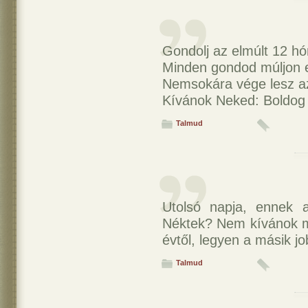
Gondolj az elmúlt 12 hó
Minden gondod múljon e
Nemsokára vége lesz az
Kívánok Neked: Boldog 
Talmud
Utolsó napja, ennek 
Néktek? Nem kívánok má
évtől, legyen a másik jo
Talmud