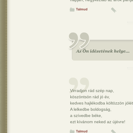
Talmud
Virradjon rád szép nap,
köszöntsön rád jó év,
kedves hajlékodba költözzön jólét
A lelkedbe boldogság,
a szívedbe béke,
ezt kívánom neked az újévre!
Talmud