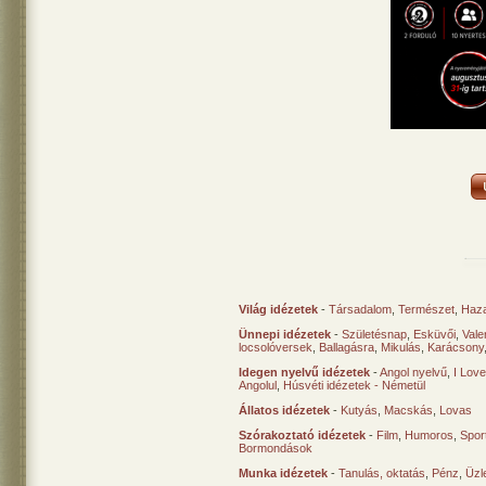
Világ idézetek
-
Társadalom
,
Természet
,
Haz
Ünnepi idézetek
-
Születésnap
,
Esküvői
,
Vale
locsolóversek
,
Ballagásra
,
Mikulás
,
Karácsony
Idegen nyelvű idézetek
-
Angol nyelvű
,
I Lov
Angolul
,
Húsvéti idézetek - Németül
Állatos idézetek
-
Kutyás
,
Macskás
,
Lovas
Szórakoztató idézetek
-
Film
,
Humoros
,
Spor
Bormondások
Munka idézetek
-
Tanulás, oktatás
,
Pénz
,
Üzle