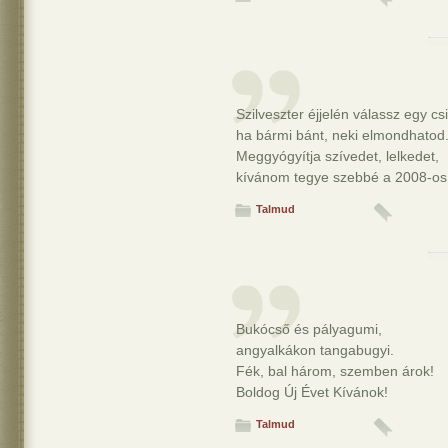
Szilveszter éjjelén válassz egy csi
ha bármi bánt, neki elmondhatod
Meggyógyítja szívedet, lelkedet,
kívánom tegye szebbé a 2008-os
Talmud
Bukócső és pályagumi,
angyalkákon tangabugyi.
Fék, bal három, szemben árok!
Boldog Új Évet Kívánok!
Talmud