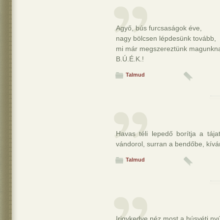
Agyő, bús furcsaságok éve,
nagy bölcsen lépdesünk tovább,
mi már megszereztünk magunknak 
B.Ú.É.K.!
Talmud
Havas téli lepedő borítja a tája
vándorol, surran a bendőbe, kív
Talmud
Irigykedve néz most a húsvéti nyú