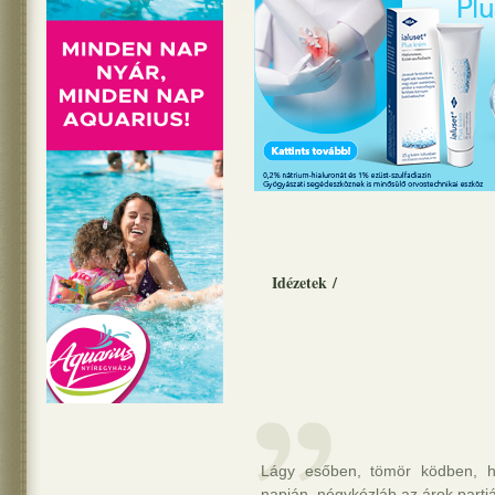
Idézetek
/
Lágy esőben, tömör ködben, ho
napján, négykézláb az árok partjá