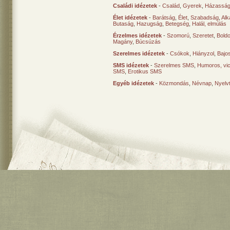
Családi idézetek
-
Család
,
Gyerek
,
Házasság
Élet idézetek
-
Barátság
,
Élet
,
Szabadság
,
Al
Butaság
,
Hazugság
,
Betegség
,
Halál, elmúlás
Érzelmes idézetek
-
Szomorú
,
Szeretet
,
Bold
Magány
,
Búcsúzás
Szerelmes idézetek
-
Csókok
,
Hiányzol
,
Bajo
SMS idézetek
-
Szerelmes SMS
,
Humoros, vi
SMS
,
Erotikus SMS
Egyéb idézetek
-
Közmondás
,
Névnap
,
Nyelv