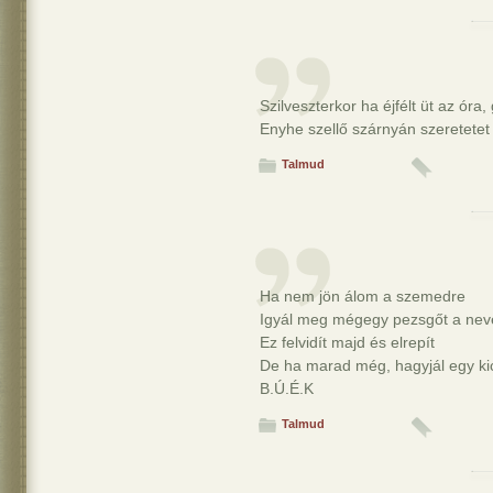
Szilveszterkor ha éjfélt üt az óra,
Enyhe szellő szárnyán szeretetet 
Talmud
Ha nem jön álom a szemedre
Igyál meg mégegy pezsgőt a ne
Ez felvidít majd és elrepít
De ha marad még, hagyjál egy kic
B.Ú.É.K
Talmud