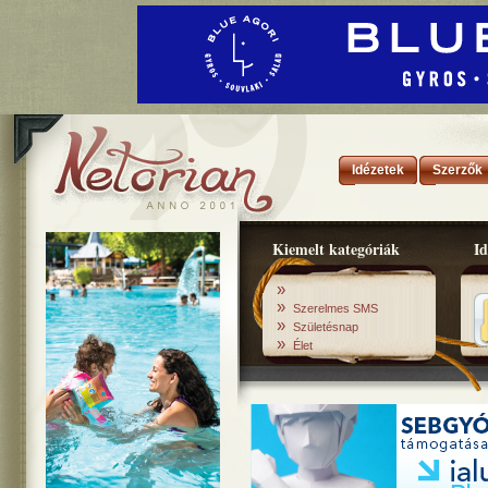
Idézetek
Szerzők
Kiemelt kategóriák
Id
»
»
Szerelmes SMS
»
Születésnap
»
Élet