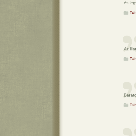
és le
Tal
Az ill
Tal
Baráto
Tal