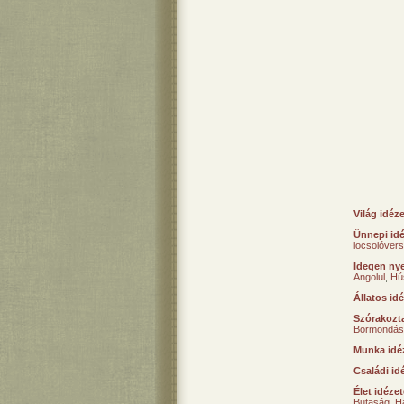
Világ idéz
Ünnepi id
locsolóver
Idegen nye
Angolul
,
Hú
Állatos id
Szórakozta
Bormondás
Munka idé
Családi id
Élet idéze
Butaság
,
H