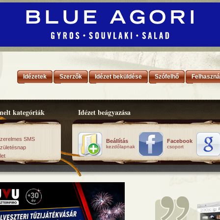
Idézetek
Szerzők
Idézet beküldése
Szófelhő
Felhaszná
elt kategóriák
Idézet beágyazása
zerelmes SMS
Beállítás
Facebook
kezdőlapnak
csoport
zületésnap
let