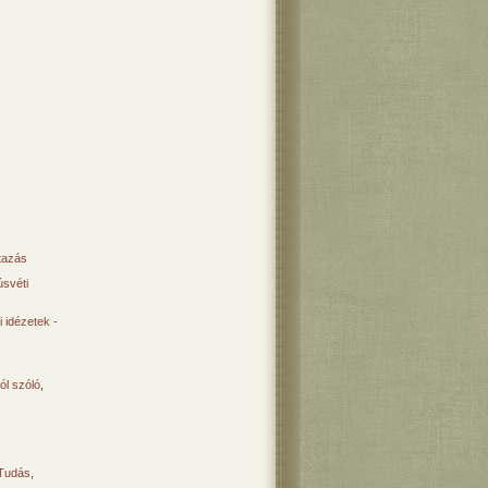
tazás
svéti
 idézetek -
ól szóló
,
Tudás
,