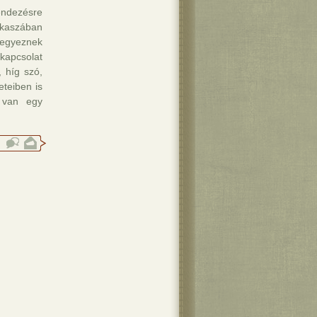
endezésre
akaszában
gegyeznek
kapcsolat
, híg szó,
eteiben is
n van egy