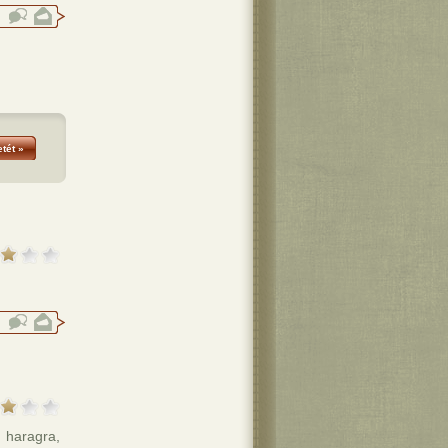
tét »
 haragra,