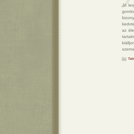
Jó le
gondo
bizon
kedvt
az éle
tartal
kiáll
szeme
Tal