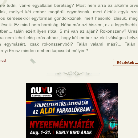
nne tudni, van-e egyáltalán barátság? Most nem arra az alkalmi örv
lok, mellyel két ember megörül egymásnak, mert életük egyik sz
yos kérdésekről egyformán gondolkoznak, mert hasonló ízlésük, me
eléseik. Ez mind nem barátság. Néha már azt hiszem, ez a legerősebb 
tben... talán ezért ilyen ritka. S mi van az alján? Rokonszenv? Üres
ma nem lehet elég erős ahhoz, hogy két ember az élet válságos helyz
jon egymásért, csak rokonszenvből? Talán valami más?... Talá
rnyi Erosz minden emberi kapcsolat mélyén?
mud