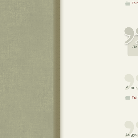
Tal
Álmok
Tal
Legye