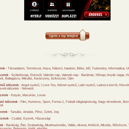
etek
-
Társadalom
,
Természet
,
Haza
,
Háború, hatalom
,
Béke
,
Idő
,
Tudomány
,
Informatikai
,
U
ézetek
-
Születésnap
,
Esküvői
,
Valentin nap
,
Valentin nap - Barátnak
,
Nőnapi
,
Anyák napja
,
Hú
sek
,
Ballagásra
,
Mikulás
,
Karácsony
,
Szilveszter, Újév
lvű idézetek
-
Angol nyelvű
,
I Love You
,
Német nyelvű
,
Latin nyelvű
,
Latinul a borról
,
Húsvéti
svéti idézetek - Németül
ézetek
-
Kutyás
,
Macskás
,
Lovas
tó idézetek
-
Film
,
Humoros
,
Sport
,
Forma-1
,
Futball világbajnokság
,
Nagy tévedések
,
Borr
ok
zetek
-
Tanulás, oktatás
,
Pénz
,
Üzleti
,
Jog
ézetek
-
Család
,
Gyerek
,
Házassági
tek
-
Barátság
,
Élet
,
Szabadság
,
Alkalmazkodás
,
Vallás
,
Akarat
,
Ambíció
,
Alkotás
,
Művészet
,
azugság
,
Betegség
,
Halál, elmúlás