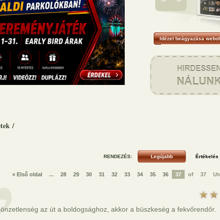
Idézet beágyazása webol
etek
/
RENDEZÉS:
« Első oldal
...
28
29
30
31
32
33
34
35
36
37
of
37
Ut
önzetlenség az út a boldogsághoz, akkor a büszkeség a fekvőrendőr.