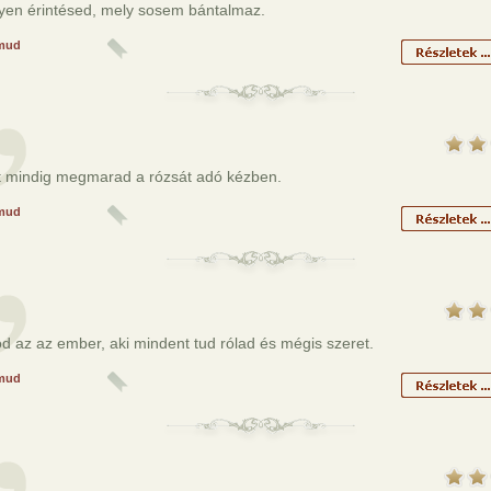
gyen érintésed, mely sosem bántalmaz.
mud
at mindig megmarad a rózsát adó kézben.
mud
d az az ember, aki mindent tud rólad és mégis szeret.
mud