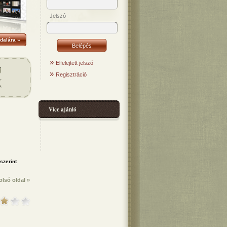
Jelszó
dalára »
»
Elfelejtett jelszó
»
Regisztráció
Vicc ajánló
olsó oldal »