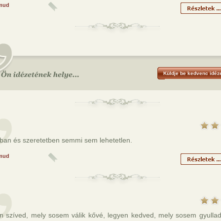
mud
Küldje be kedvenc idéze
ban és szeretetben semmi sem lehetetlen.
mud
n szíved, mely sosem válik kővé, legyen kedved, mely sosem gyullad