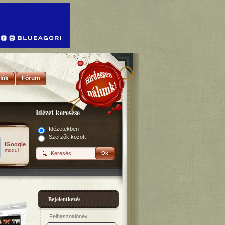
lók
Fórum
Idézet keresése
Idézetekben
Szerzők között
iGoogle
modul
Ok
Bejelentkezés
Felhasználónév