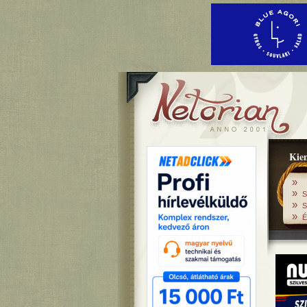
Kiem
»
»
S
»
S
»
É