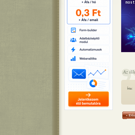
Az il
Írta:
« Előz