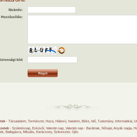
on hozzá Ön is!
Nicknév:
Hozzászólás:
iztonsági kód
etek
-
Társadalom
,
Természet
,
Haza
,
Háború, hatalom
,
Béke
,
Idő
,
Tudomány
,
Informatikai
,
U
ézetek
-
Születésnap
,
Esküvői
,
Valentin nap
,
Valentin nap - Barátnak
,
Nőnapi
,
Anyák napja
,
Hú
sek
,
Ballagásra
,
Mikulás
,
Karácsony
,
Szilveszter, Újév