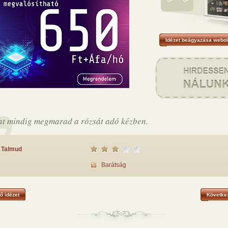
Idézet beágyazása webol
lat mindig megmarad a rózsát adó kézben.
Talmud
Barátság
ő idézet
Következ