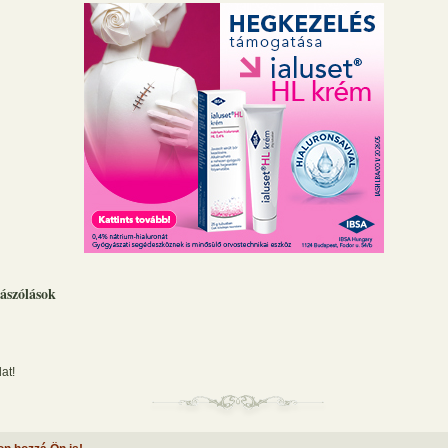
ászólások
at!