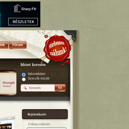
lók
Fórum
Idézet keresése
Idézetekben
Szerzők között
iGoogle
modul
Ok
Bejelentkezés
Felhasználónév