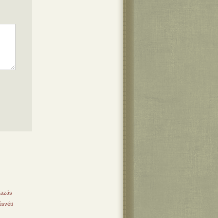
tazás
svéti