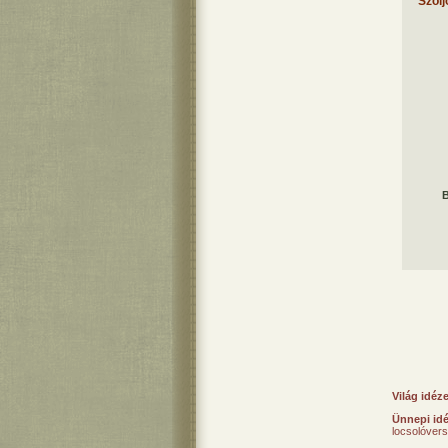
Szólj
B
Világ idéz
Ünnepi id
locsolóver