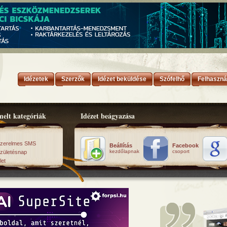
Idézetek
Szerzők
Idézet beküldése
Szófelhő
Felhaszná
elt kategóriák
Idézet beágyazása
zerelmes SMS
Beállítás
Facebook
kezdőlapnak
csoport
zületésnap
let