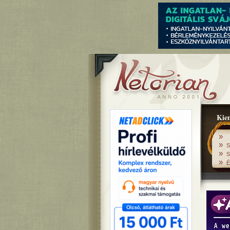
Kiem
»
»
S
»
S
»
É