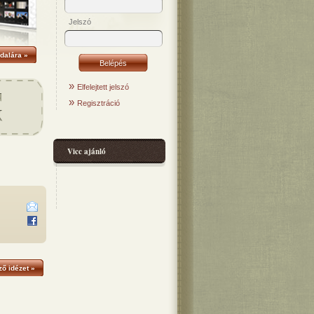
Jelszó
dalára »
»
Elfelejtett jelszó
»
Regisztráció
Vicc ajánló
ő idézet »