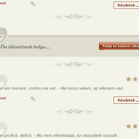
mud
Küldje be kedvenc idéze
n est mecum, contra me est. - Aki nincs velem, az ellenem van.
mud
n proficit, deficit. - Aki nem előrehalad, az visszafelé csúszik.