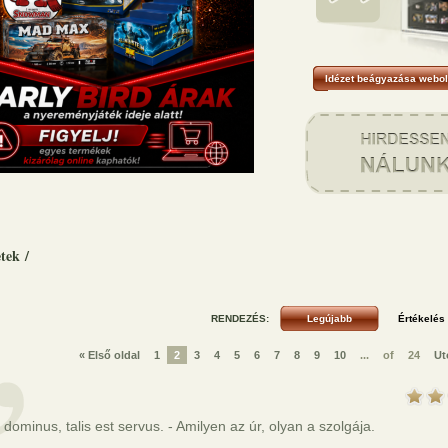
Idézet beágyazása webol
etek
/
RENDEZÉS:
« Első oldal
1
2
3
4
5
6
7
8
9
10
...
of
24
Ut
 dominus, talis est servus. - Amilyen az úr, olyan a szolgája.