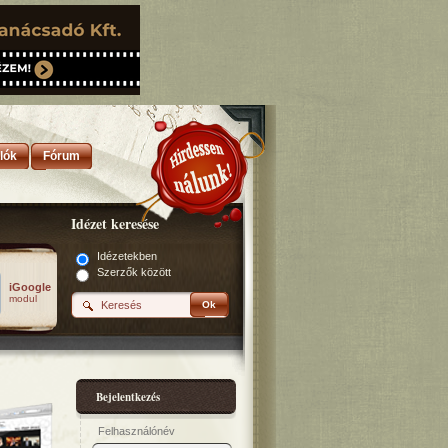
lók
Fórum
Idézet keresése
Idézetekben
Szerzők között
iGoogle
modul
Ok
Bejelentkezés
Felhasználónév