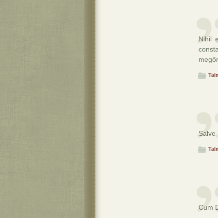
Nihil
const
megőri
Tal
Salve 
Tal
Cum De