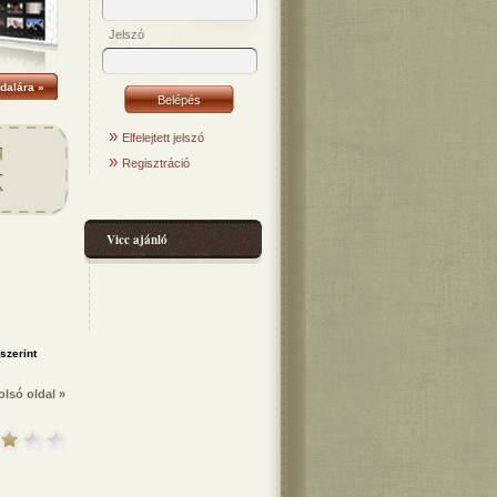
Jelszó
dalára »
»
Elfelejtett jelszó
»
Regisztráció
Vicc ajánló
olsó oldal »