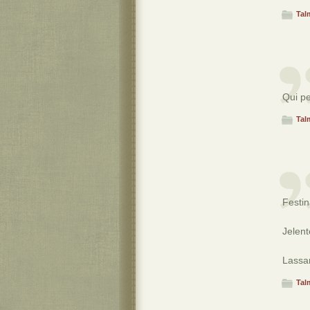
Tal
Qui pe
Tal
Festin
Jelent
Lassan
Tal