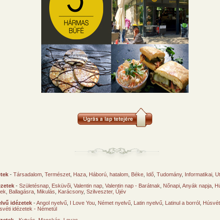
etek
-
Társadalom
,
Természet
,
Haza
,
Háború, hatalom
,
Béke
,
Idő
,
Tudomány
,
Informatikai
,
U
ézetek
-
Születésnap
,
Esküvői
,
Valentin nap
,
Valentin nap - Barátnak
,
Nőnapi
,
Anyák napja
,
Hú
sek
,
Ballagásra
,
Mikulás
,
Karácsony
,
Szilveszter, Újév
lvű idézetek
-
Angol nyelvű
,
I Love You
,
Német nyelvű
,
Latin nyelvű
,
Latinul a borról
,
Húsvéti
svéti idézetek - Németül