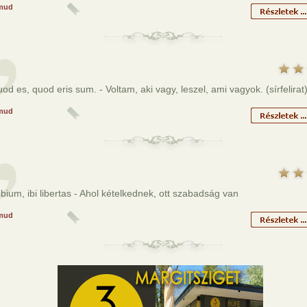
mud
uod es, quod eris sum. - Voltam, aki vagy, leszel, ami vagyok. (sírfelirat
mud
bium, ibi libertas - Ahol kételkednek, ott szabadság van
mud