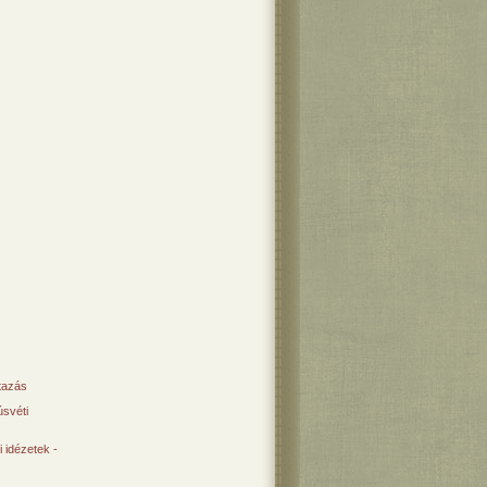
tazás
svéti
 idézetek -