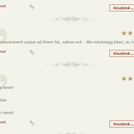
mud
rseveraverit usque ad finem hic, salvus erit. - Aki mindvégig kitart, az 
mud
a lente!
ése:
 siess!
mud