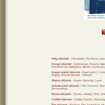
Világ idézetek
-
Társadalom
,
Természet
,
Haz
Ünnepi idézetek
-
Születésnap
,
Esküvői
,
Vale
locsolóversek
,
Ballagásra
,
Mikulás
,
Karácsony
Idegen nyelvű idézetek
-
Angol nyelvű
,
I Lov
Angolul
,
Húsvéti idézetek - Németül
Állatos idézetek
-
Kutyás
,
Macskás
,
Lovas
Szórakoztató idézetek
-
Film
,
Humoros
,
Spor
Bormondások
Munka idézetek
-
Tanulás, oktatás
,
Pénz
,
Üzle
Családi idézetek
-
Család
,
Gyerek
,
Házasság
Élet idézetek
-
Barátság
,
Élet
,
Szabadság
,
Al