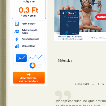
Idézetek
/
« Első oldal
...
4
5
Videam consules, ne quid detrimen
az államot semmi kár ne érje!