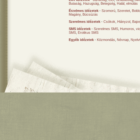
Butaság
,
Hazugság
,
Betegség
,
Halál, elmúlás
Érzelmes idézetek
-
Szomorú
,
Szeretet
,
Bold
Magány
,
Búcsúzás
Szerelmes idézetek
-
Csókok
,
Hiányzol
,
Bajo
SMS idézetek
-
Szerelmes SMS
,
Humoros, vi
SMS
,
Erotikus SMS
Egyéb idézetek
-
Közmondás
,
Névnap
,
Nyelv