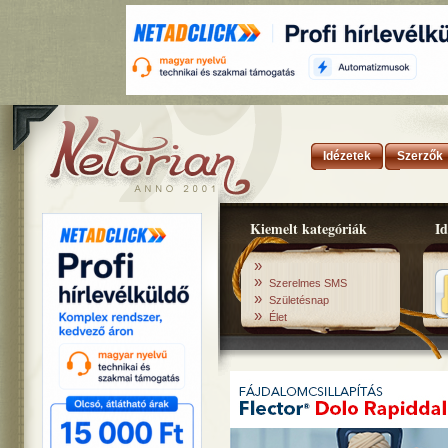
Idézetek
Szerzők
Kiemelt kategóriák
Id
»
»
Szerelmes SMS
»
Születésnap
»
Élet