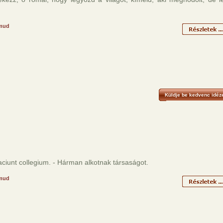
mud
Küldje be kedvenc idéze
aciunt collegium. - Hárman alkotnak társaságot.
mud