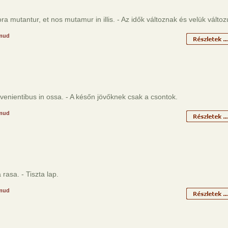
a mutantur, et nos mutamur in illis. - Az idők változnak és velük változ
mud
venientibus in ossa. - A későn jövőknek csak a csontok.
mud
 rasa. - Tiszta lap.
mud