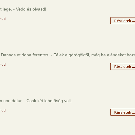
et lege. - Vedd és olvasd!
mud
Danaos et dona ferentes. - Félek a görögöktől, még ha ajándékot hozn
mud
m non datur. - Csak két lehetőség volt.
mud