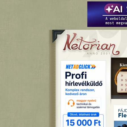
Kiem
»
»
S
»
S
»
É