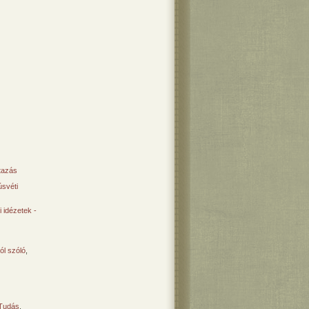
tazás
svéti
 idézetek -
ól szóló
,
Tudás
,