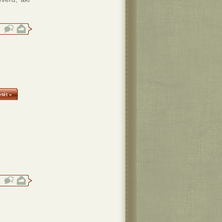
tét »