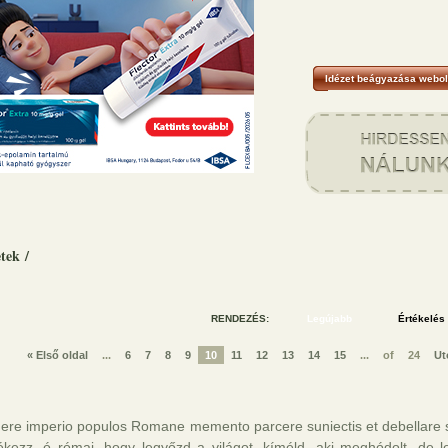
Idézet beágyazása webol
etek
/
RENDEZÉS:
« Első oldal
...
6
7
8
9
10
11
12
13
14
15
...
of
24
Ut
gere imperio populos Romane memento parcere suniectis et debellare 
ékezz, ó római, hogy legyőzd a világot, kíméld, aki meghódolt, de le