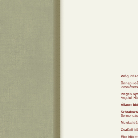
Világ idéz
Ünnepi id
locsolóver
Idegen nye
Angolul
,
Hú
Állatos id
Szórakozta
Bormondás
Munka idé
Családi id
Élet idéze