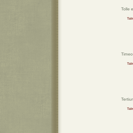
Tolle 
Tal
Timeo 
Tal
Tertiu
Tal