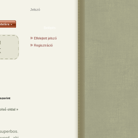
Jelszó
dalára »
»
Elfelejtett jelszó
»
Regisztráció
Vicc ajánló
olsó oldal »
superbos.
verd, aki