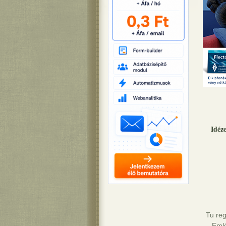
Idéz
Tu re
- Eml