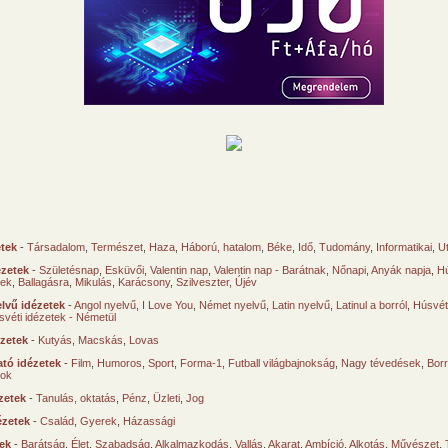
etek
-
Társadalom
,
Természet
,
Haza
,
Háború, hatalom
,
Béke
,
Idő
,
Tudomány
,
Informatikai
,
U
ézetek
-
Születésnap
,
Esküvői
,
Valentin nap
,
Valentin nap - Barátnak
,
Nőnapi
,
Anyák napja
,
Hú
sek
,
Ballagásra
,
Mikulás
,
Karácsony
,
Szilveszter, Újév
lvű idézetek
-
Angol nyelvű
,
I Love You
,
Német nyelvű
,
Latin nyelvű
,
Latinul a borról
,
Húsvéti
svéti idézetek - Németül
ézetek
-
Kutyás
,
Macskás
,
Lovas
tó idézetek
-
Film
,
Humoros
,
Sport
,
Forma-1
,
Futball világbajnokság
,
Nagy tévedések
,
Borr
ok
zetek
-
Tanulás, oktatás
,
Pénz
,
Üzleti
,
Jog
ézetek
-
Család
,
Gyerek
,
Házassági
tek
-
Barátság
,
Élet
,
Szabadság
,
Alkalmazkodás
,
Vallás
,
Akarat
,
Ambíció
,
Alkotás
,
Művészet
,