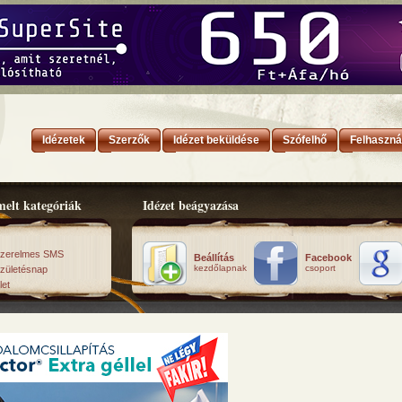
Idézetek
Szerzők
Idézet beküldése
Szófelhő
Felhaszná
elt kategóriák
Idézet beágyazása
zerelmes SMS
Beállítás
Facebook
kezdőlapnak
csoport
zületésnap
let