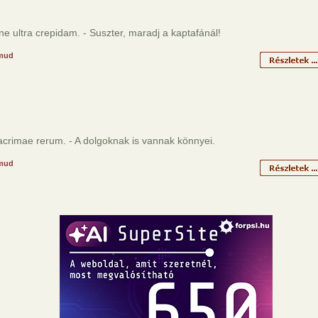
ne ultra crepidam. - Suszter, maradj a kaptafánál!
mud
acrimae rerum. - A dolgoknak is vannak könnyei.
mud