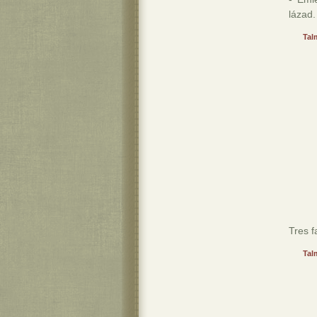
lázad.
Tal
Tres f
Tal