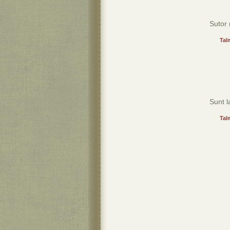
Sutor 
Tal
Sunt l
Tal