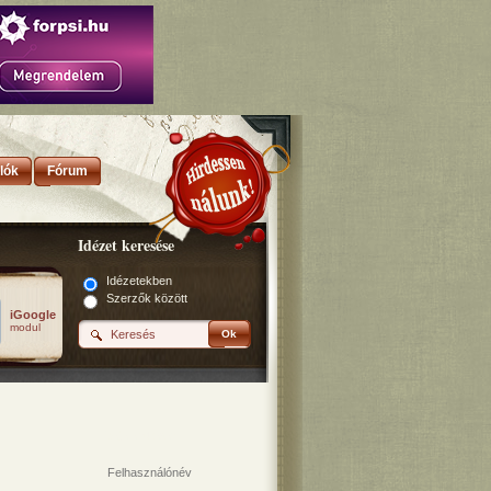
lók
Fórum
Idézet keresése
Idézetekben
Szerzők között
iGoogle
modul
Ok
Bejelentkezés
Felhasználónév