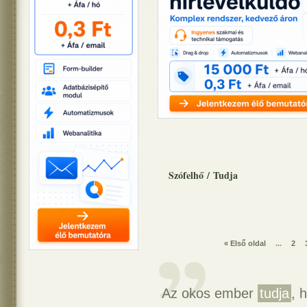
Szófelhő
/
Tudja
« Első oldal
...
2
Az okos ember
tudja
, 