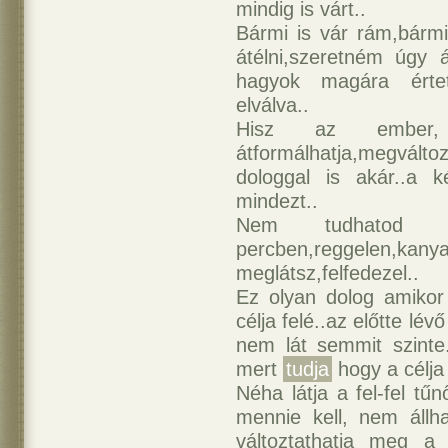
mindig is várt..
Bármi is vár rám,bárm
átélni,szeretném úgy 
hagyok magára értetl
elválva..
Hisz az ember, 
átformálhatja,megvál
dologgal is akár..a 
mindezt..
Nem tudhatod 
percben,reggelen,kany
meglátsz,felfedezel..
Ez olyan dolog amiko
célja felé..az előtte lé
nem lát semmit szinte
mert
tudja
hogy a célja
Néha látja a fel-fel tű
mennie kell, nem állha
változtathatja meg a