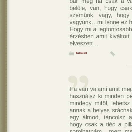
bár még ha csak a va
belőle, van, hogy csa
szemünk, vagy, hogy
vagyunk…mi lenne ez h
Hogy mi a legfontosa
érzésben amit kiváltot
elveszett…
Talmud
Ha van valami amit meg
használsz ki minden per
mindegy mitől, lehetsz 
annak a helyes srácnak
egy álmod, táncolsz 
hogy csak a tiéd a pil
sorolhatnám... mert, m