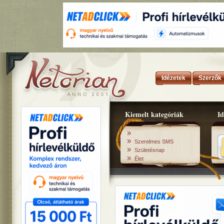
Idézetek
Szerzők
Kiemelt kategóriák
Id
»
»
Szerelmes SMS
»
Születésnap
»
Élet