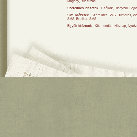
Magány
,
Búcsúzás
Szerelmes idézetek
-
Csókok
,
Hiányzol
,
Bajo
SMS idézetek
-
Szerelmes SMS
,
Humoros, vi
SMS
,
Erotikus SMS
Egyéb idézetek
-
Közmondás
,
Névnap
,
Nyelv