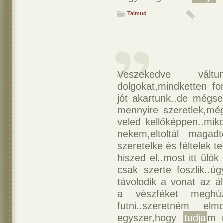
Talmud
Veszekedve váltu
dolgokat,mindketten fo
jót akartunk..de mégs
mennyire szeretlek,mé
veled kellőképpen..mik
nekem,eltoltál magad
szeretelke és féltelek 
hiszed el..most itt ül
csak szerte foszlik..ú
távolodik a vonat az ál
a vészféket meghúzn
futni..szeretném e
egyszer,hogy
tudja
m m