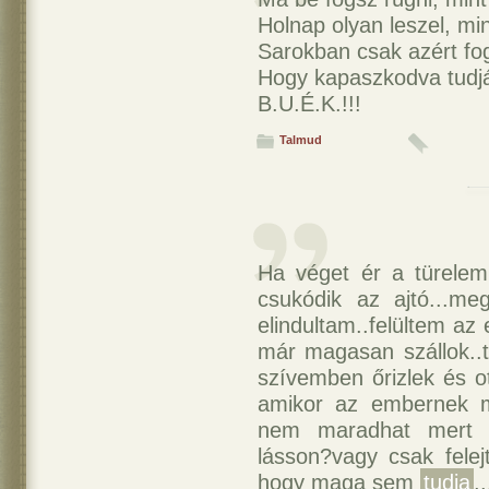
Holnap olyan leszel, min
Sarokban csak azért fog
Hogy kapaszkodva tudjá
B.U.É.K.!!!
Talmud
Ha véget ér a türelem
csukódik az ajtó...me
elindultam..felültem az
már magasan szállok..t
szívemben őrizlek és ot
amikor az embernek m
nem maradhat mert úg
lásson?vagy csak fele
hogy maga sem
tudja
.