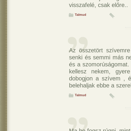
visszafelé, csak előre..
Talmud
Az összetört szívemr
senki és semmi más 
és a szomorúságomat. N
kellesz nekem, gyere
dobogjon a szívem , é
belehaljak ebbe a szer
Talmud
Ma be fogsz rúgni, mint