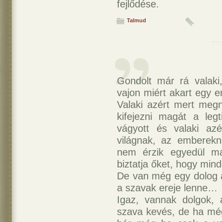
fejlődése.
Talmud
Gondolt már rá valaki
vajon miért akart egy 
Valaki azért mert megn
kifejezni magát a leg
vágyott és valaki azé
világnak, az emberekn
nem érzik egyedül ma
biztatja őket, hogy min
De van még egy dolog
a szavak ereje lenne…
Igaz, vannak dolgok, 
szava kevés, de ha még