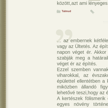
között,azt ami lényeges,
Talmud
... az embernek kétféle
vagy az Ültetés. Az épí
napon véget ér. Akkor 
szabják meg a határaik
véget ér az építés.
Ezzel szemben vannak
viharokkal, az évsza
épülettel ellentétben a
miközben állandó figy
lehetővé teszi,hogy az 
A kertészek fölismerik
egyes növény törté