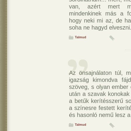
van, azért mert mi
mindenkinek más a f
hogy neki mi az, de ha
soha ne hagyd elveszni.
Talmud
Az önsajnálaton túl, m
igazság kimondva fáj
szöveg, s olyan ember o
után a szavak konokak
a betűk kerítésszerű sor
a színesre festett kerí
és hasonló nemű lesz a 
Talmud