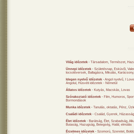
Világ idézetek
-
Társadalom
,
Természet
,
Haz
Ünnepi idézetek
-
Születésnap
,
Esküvői
,
Vale
locsolóversek
,
Ballagásra
,
Mikulás
,
Karácsony
Idegen nyelvű idézetek
-
Angol nyelvű
,
I Lov
Angolul
,
Húsvéti idézetek - Németül
Állatos idézetek
-
Kutyás
,
Macskás
,
Lovas
Szórakoztató idézetek
-
Film
,
Humoros
,
Spor
Bormondások
Munka idézetek
-
Tanulás, oktatás
,
Pénz
,
Üzle
Családi idézetek
-
Család
,
Gyerek
,
Házasság
Élet idézetek
-
Barátság
,
Élet
,
Szabadság
,
Al
Butaság
,
Hazugság
,
Betegség
,
Halál, elmúlás
Érzelmes idézetek
-
Szomorú
,
Szeretet
,
Bold