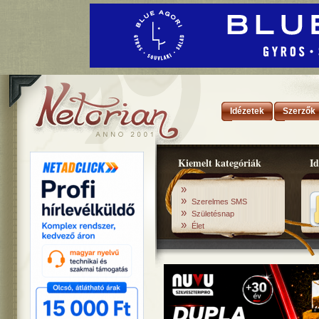
Idézetek
Szerzők
Kiemelt kategóriák
Id
»
»
Szerelmes SMS
»
Születésnap
»
Élet