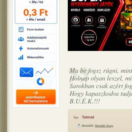
Ma be fogsz rúgni, min
Holnap olyan leszel, min
Sarokban csak azért fog
Hogy kapaszkodva tudjá
B.U.É.K.!!!
Talmud
Írta:
Beküldő:
Horváth Suzy