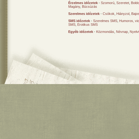
Érzelmes idézetek
-
Szomorú
,
Szeretet
,
Bold
Magány
,
Búcsúzás
Szerelmes idézetek
-
Csókok
,
Hiányzol
,
Bajo
SMS idézetek
-
Szerelmes SMS
,
Humoros, vi
SMS
,
Erotikus SMS
Egyéb idézetek
-
Közmondás
,
Névnap
,
Nyelv