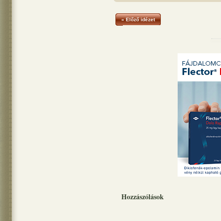
« Előző idézet
Hozzászólások