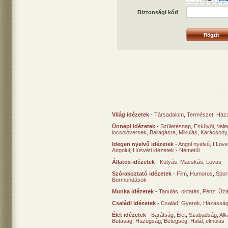
Biztonsági kód
Világ idézetek
-
Társadalom
,
Természet
,
Haz
Ünnepi idézetek
-
Születésnap
,
Esküvői
,
Vale
locsolóversek
,
Ballagásra
,
Mikulás
,
Karácsony
Idegen nyelvű idézetek
-
Angol nyelvű
,
I Lov
Angolul
,
Húsvéti idézetek - Németül
Állatos idézetek
-
Kutyás
,
Macskás
,
Lovas
Szórakoztató idézetek
-
Film
,
Humoros
,
Spor
Bormondások
Munka idézetek
-
Tanulás, oktatás
,
Pénz
,
Üzle
Családi idézetek
-
Család
,
Gyerek
,
Házasság
Élet idézetek
-
Barátság
,
Élet
,
Szabadság
,
Al
Butaság
,
Hazugság
,
Betegség
,
Halál, elmúlás