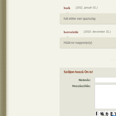
buék
(2011. január 01.)
hát ebbe van igazszág
horroristiic
(2010. december 31.)
Háát ez nagyonjo(y)
Szóljon hozzá Ön is!
Nicknév:
Hozzászólás: