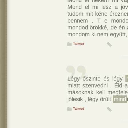
Mond el nekem mi vag
Mond el mi lesz a j
tudom mit kéne érezn
bennem . T e mondod
mondod örökké, de én a
mondom ki nem együtt, h
Talmud
Légy őszinte és légy
miatt szenvedni . Éld 
másoknak kell megfele
jólesik , légy örült
mind
Talmud