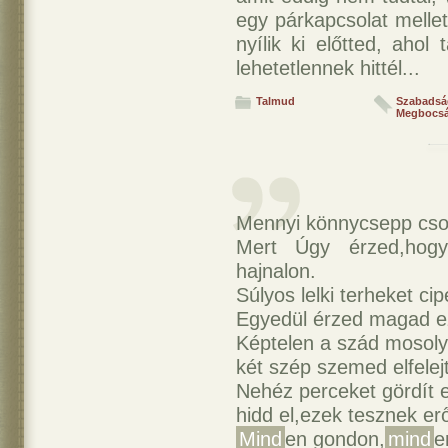
egy párkapcsolat mellet
nyílik ki előtted, ahol
lehetetlennek hittél...
Talmud
Szabadsá
Megbocsá
Mennyi könnycsepp cso
Mert Úgy érzed,hog
hajnalon.
Súlyos lelki terheket ci
Egyedül érzed magad ez
Képtelen a szád mosolyr
két szép szemed elfelej
Nehéz perceket gördít 
hidd el,ezek tesznek er
Mind
en gondon,
mind
e