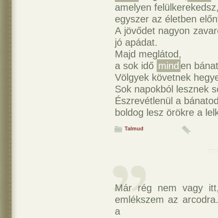
amelyen felülkerekedsz
egyszer az életben előn
A jövődet nagyon zavaro
jó apádat.
Majd meglátod,
a sok idő
mind
en bánat
Völgyek követnek hegye
Sok napokból lesznek s
Észrevétlenül a bánatod
boldog lesz örökre a lel
Talmud
Már rég nem vagy itt,
emlékszem az arcodra.
a