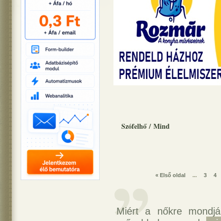
Szófelhő
/
Mind
« Első oldal
...
3
4
Miért a nőkre mondj