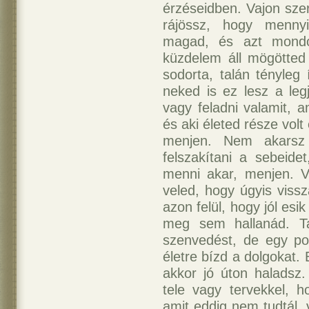
érzéseidben. Vajon sz
rájössz, hogy mennyi
magad, és azt mondod
küzdelem áll mögötted
sodorta, talán tényleg 
neked is ez lesz a leg
vagy feladni valamit, 
és aki életed része vol
menjen. Nem akarsz 
felszakítani a sebeide
menni akar, menjen. Va
veled, hogy úgyis vissz
azon felül, hogy jól esi
meg sem hallanád. Tal
szenvedést, de egy po
életre bízd a dolgokat.
akkor jó úton haladsz
tele vagy tervekkel, 
amit eddig nem tudtál,