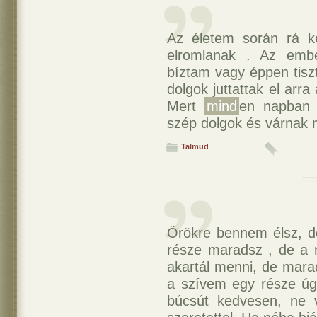
Az életem során rá ke
elromlanak . Az embe
bíztam vagy éppen tisz
dolgok juttattak el arra
Mert
mind
en napban 
szép dolgok és várnak 
Talmud
Örökre bennem élsz, 
része maradsz , de a m
akartál menni, de mara
a szívem egy része úg
búcsút kedvesen, ne v