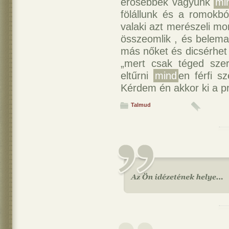
erősebbek vagyunk
mi
fölállunk és a romokbó
valaki azt merészeli m
összeomlik , és belema
más nőket és dicsérhet 
„mert csak téged szer
eltűrni
mind
en férfi s
Kérdem én akkor ki a p
Talmud