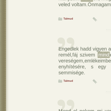
veled voltam.Önmaga
Talmud
Engedlek hadd vigyen a
remél,fáj szivem
mind
vereségem,emlékeim
enyhítésére, s egy
semmisége.
Talmud