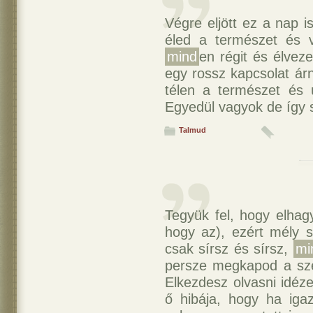
Végre eljött ez a nap i
éled a természet és 
mind
en régit és élve
egy rossz kapcsolat árn
télen a természet és ú
Egyedül vagyok de így s
Talmud
Tegyük fel, hogy elhag
hogy az), ezért mély s
csak sírsz és sírsz,
mi
persze megkapod a szer
Elkezdesz olvasni idéze
ő hibája, hogy ha iga