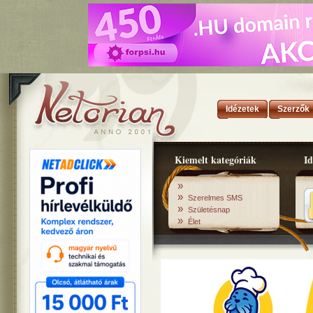
Idézetek
Szerzők
Kiemelt kategóriák
Id
»
»
Szerelmes SMS
»
Születésnap
»
Élet