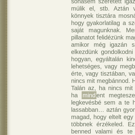
sohasem szeretett iga
múlik el, stb. Aztán 
könnyek tisztára mosn
hogy gyakorlatilag a s
saját magunknak. Me
pillanatot felidézünk m
amikor még igazán sz
elkezdünk gondolkodni 
hogyan, egyáltalán kin
lehetséges, vagy meg
érte, vagy tisztában, v
nincs mit megbánnod. H
Talán az, ha nincs mit
ha
mind
ent megtesze
legkevésbé sem a te h
lassabban… aztán gyor
magad, hogy eltelt egy 
többnek érzékeled. Ez 
benned valami és te 