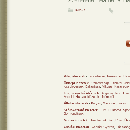
szeretettel. Ha néha hi
Talmud
Világ idézetek
-
Társadalom
,
Természet
,
Haz
Ünnepi idézetek
-
Születésnap
,
Esküvői
,
Vale
locsolóversek
,
Ballagásra
,
Mikulás
,
Karácsony
Idegen nyelvű idézetek
-
Angol nyelvű
,
I Lov
Angolul
,
Húsvéti idézetek - Németül
Állatos idézetek
-
Kutyás
,
Macskás
,
Lovas
Szórakoztató idézetek
-
Film
,
Humoros
,
Spor
Bormondások
Munka idézetek
-
Tanulás, oktatás
,
Pénz
,
Üzle
Családi idézetek
-
Család
,
Gyerek
,
Házasság