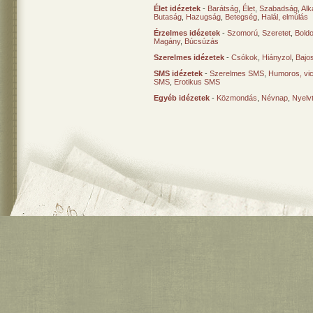
Élet idézetek
-
Barátság
,
Élet
,
Szabadság
,
Al
Butaság
,
Hazugság
,
Betegség
,
Halál, elmúlás
Érzelmes idézetek
-
Szomorú
,
Szeretet
,
Bold
Magány
,
Búcsúzás
Szerelmes idézetek
-
Csókok
,
Hiányzol
,
Bajo
SMS idézetek
-
Szerelmes SMS
,
Humoros, vi
SMS
,
Erotikus SMS
Egyéb idézetek
-
Közmondás
,
Névnap
,
Nyelv