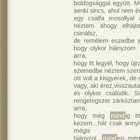
boldogsággal együtt. M
senki sincs, ahol nem én
egy csalfa mosollyal
néztem ahogy elhajt
csinálsz,
de remélem eszedbe j
hogy olykor hiányzom
arra,
hogy itt legyél, hogy új
szemedbe néztem szenv
ott volt a kisgyerek, de
vagy, aki érez,visszaut
és olykor csalodik. 
rengetegszer zárkózta
arra,
hogy még
mind
ig i
kezem...hát csak anny
mégis
hiányzol...
mind
en, még