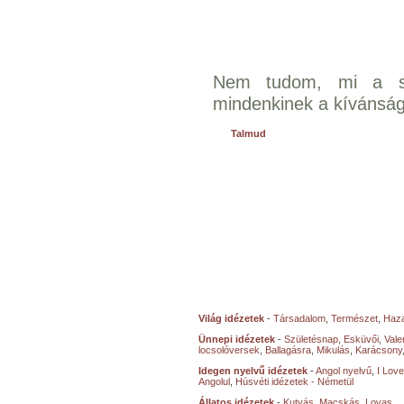
Nem tudom, mi a si
mindenkinek a kívánságá
Talmud
Világ idézetek
-
Társadalom
,
Természet
,
Haz
Ünnepi idézetek
-
Születésnap
,
Esküvői
,
Vale
locsolóversek
,
Ballagásra
,
Mikulás
,
Karácsony
Idegen nyelvű idézetek
-
Angol nyelvű
,
I Lov
Angolul
,
Húsvéti idézetek - Németül
Állatos idézetek
-
Kutyás
,
Macskás
,
Lovas