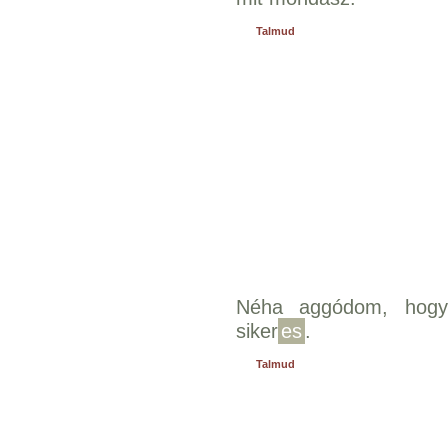
Talmud
Néha aggódom, hogy
siker
es
.
Talmud