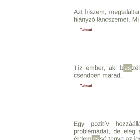
Azt hiszem, megtaláltam
hiányzó láncszemet. Mi
Talmud
Tíz ember, aki b
es
zé
csendben marad.
Talmud
Egy pozitív hozzáá
problémádat, de elég 
érdem
es
sé tegye az ig