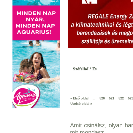
Szófelhő
/
Es
« Első oldal
...
520
521
522
52
Utolsó oldal »
Amit csinálsz, olyan h
mit mondasz.