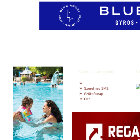
Idézetek
Szerzők
Kiemelt kategóriák
Id
»
»
Szerelmes SMS
»
Születésnap
»
Élet