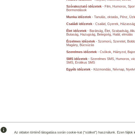
Szórakoztató idézetek
-
Film
,
Humoros
,
Spor
Bormondások
Munka idézetek
-
Tanulás, oktatás
,
Pénz
,
Üzle
Családi idézetek
-
Család
,
Gyerek
,
Házasság
Élet idézetek
-
Barátság
,
Élet
,
Szabadság
,
Al
Butaság
,
Hazugság
,
Betegség
,
Halál, elmúlás
Érzelmes idézetek
-
Szomorú
,
Szeretet
,
Bold
Magány
,
Búcsúzás
Szerelmes idézetek
-
Csókok
,
Hiányzol
,
Bajo
SMS idézetek
-
Szerelmes SMS
,
Humoros, vi
SMS
,
Erotikus SMS
Egyéb idézetek
-
Közmondás
,
Névnap
,
Nyelv
info
Az oldalon történő látogatása során cookie-kat (“sütiket”) használunk. Ezen fájlok