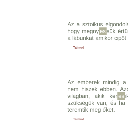
Az a sztoikus elgondolá
hogy megny
es
sük ért
a lábunkat amikor cipő
Talmud
Az emberek mindig a k
nem hiszek ebben. Az
világban, akik ker
es
szükségük van, és ha 
teremtik meg őket.
Talmud