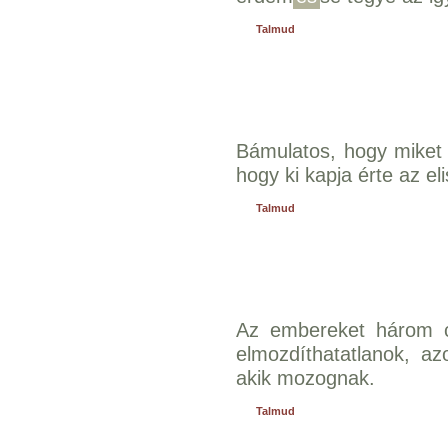
Talmud
Bámulatos, hogy miket 
hogy ki kapja érte az el
Talmud
Az embereket három cs
elmozdíthatatlanok, az
akik mozognak.
Talmud