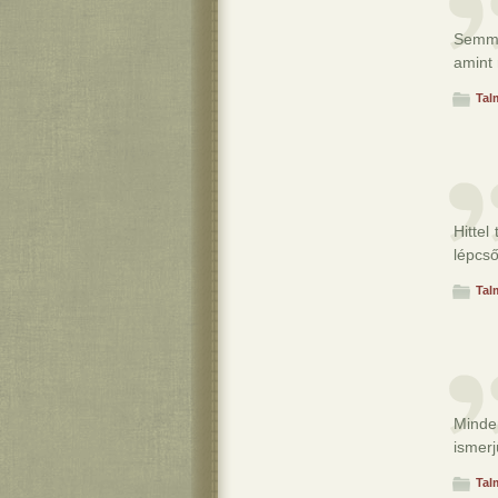
Semmi
amint 
Tal
Hittel
lépcső
Tal
Minde
ismerj
Tal