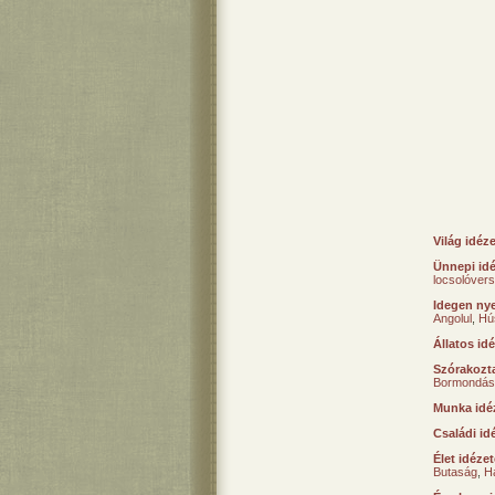
Világ idéz
Ünnepi id
locsolóver
Idegen nye
Angolul
,
Hú
Állatos id
Szórakozta
Bormondás
Munka idé
Családi id
Élet idéze
Butaság
,
H