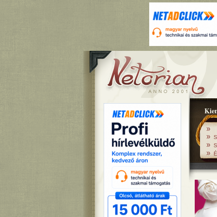
Kiem
»
»
S
»
S
»
É