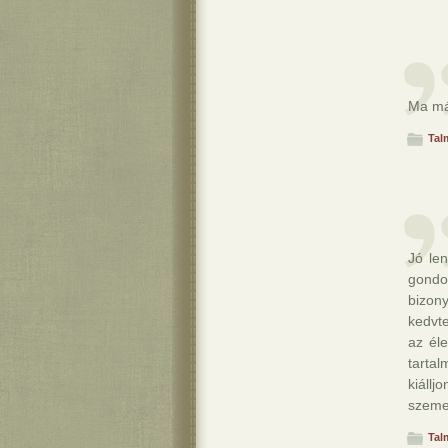
Ma már
Tal
Jó le
gondo
bizon
kedvt
az éle
tartal
kiáll
szeme
Tal