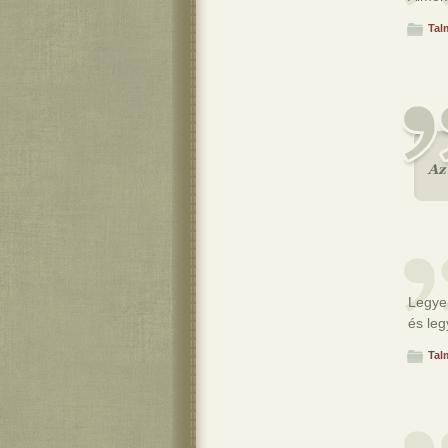
Tal
Legye
és le
Tal