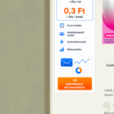
Szóf
« Első 
Utolsó 
Álmok