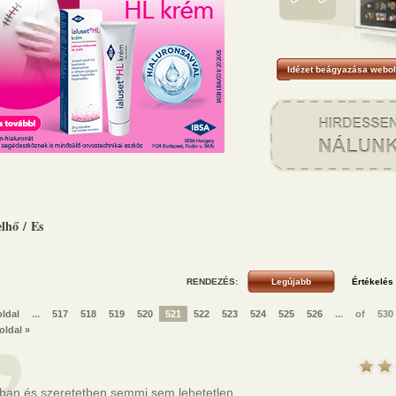
Idézet beágyazása webol
elhő
/
Es
RENDEZÉS:
oldal
...
517
518
519
520
521
522
523
524
525
526
...
of
530
oldal »
ban és szeretetben semmi sem lehetetlen.