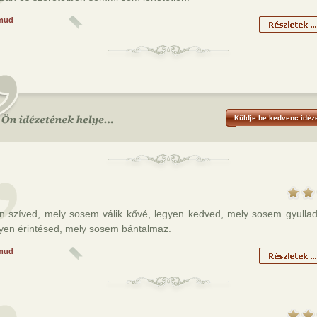
mud
Küldje be kedvenc idéze
n szíved, mely sosem válik kővé, legyen kedved, mely sosem gyullad
gyen érintésed, mely sosem bántalmaz.
mud