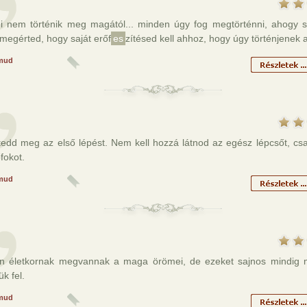
 nem történik meg magától... minden úgy fog megtörténni, ahogy s
megérted, hogy saját erőf
es
zítésed kell ahhoz, hogy úgy történjenek 
mud
 tedd meg az első lépést. Nem kell hozzá látnod az egész lépcsőt, cs
fokot.
mud
n életkornak megvannak a maga örömei, de ezeket sajnos mindig
ük fel.
mud