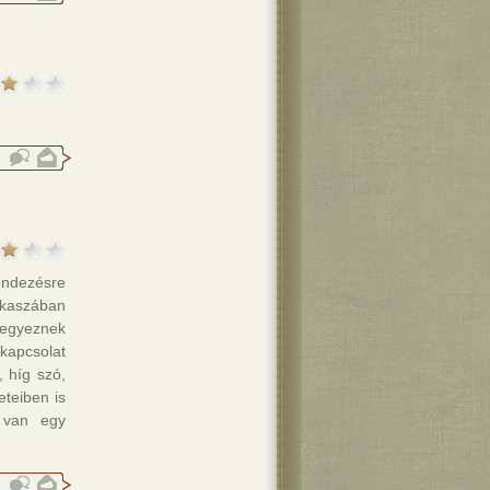
endezésre
akaszában
gegyeznek
kapcsolat
, híg szó,
eteiben is
n van egy