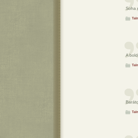
Soha 
Tal
A bol
Tal
Baráto
Tal