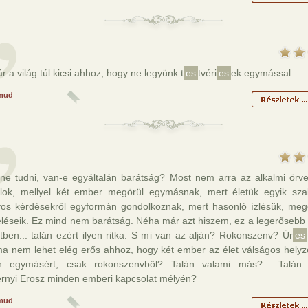
 a világ túl kicsi ahhoz, hogy ne legyünk t
es
tvéri
es
ek egymással.
mud
nne tudni, van-e egyáltalán barátság? Most nem arra az alkalmi örv
lok, mellyel két ember megörül egymásnak, mert életük egyik sz
yos kérdésekről egyformán gondolkoznak, mert hasonló ízlésük, me
eléseik. Ez mind nem barátság. Néha már azt hiszem, ez a legerősebb 
tben... talán ezért ilyen ritka. S mi van az alján? Rokonszenv? Ür
es
ma nem lehet elég erős ahhoz, hogy két ember az élet válságos helyz
jon egymásért, csak rokonszenvből? Talán valami más?... Talá
rnyi Erosz minden emberi kapcsolat mélyén?
mud