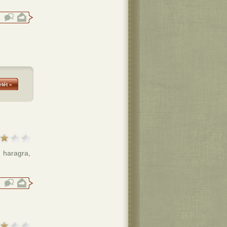
tét »
 haragra,