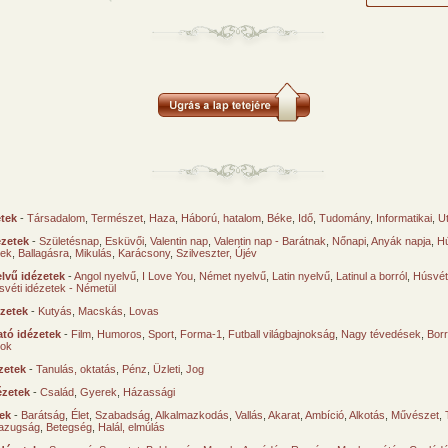
etek
-
Társadalom
,
Természet
,
Haza
,
Háború, hatalom
,
Béke
,
Idő
,
Tudomány
,
Informatikai
,
U
ézetek
-
Születésnap
,
Esküvői
,
Valentin nap
,
Valentin nap - Barátnak
,
Nőnapi
,
Anyák napja
,
Hú
sek
,
Ballagásra
,
Mikulás
,
Karácsony
,
Szilveszter, Újév
lvű idézetek
-
Angol nyelvű
,
I Love You
,
Német nyelvű
,
Latin nyelvű
,
Latinul a borról
,
Húsvéti
svéti idézetek - Németül
ézetek
-
Kutyás
,
Macskás
,
Lovas
tó idézetek
-
Film
,
Humoros
,
Sport
,
Forma-1
,
Futball világbajnokság
,
Nagy tévedések
,
Borr
ok
zetek
-
Tanulás, oktatás
,
Pénz
,
Üzleti
,
Jog
ézetek
-
Család
,
Gyerek
,
Házassági
tek
-
Barátság
,
Élet
,
Szabadság
,
Alkalmazkodás
,
Vallás
,
Akarat
,
Ambíció
,
Alkotás
,
Művészet
,
azugság
,
Betegség
,
Halál, elmúlás