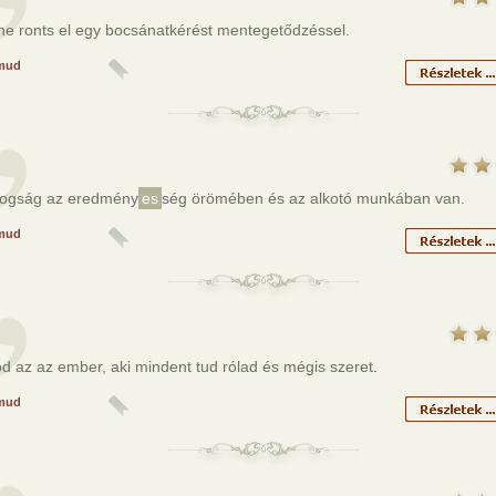
ne ronts el egy bocsánatkérést mentegetődzéssel.
mud
dogság az eredmény
es
ség örömében és az alkotó munkában van.
mud
d az az ember, aki mindent tud rólad és mégis szeret.
mud