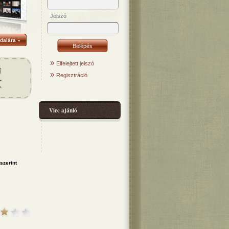
Jelszó
dalára »
»
Elfelejtett jelszó
»
Regisztráció
Vicc ajánló