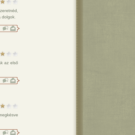
zeretnéd,
a dolgok.
ak az első
 megkésve