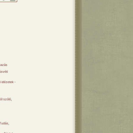
tazás
svéti
 idézetek -
ól szóló
,
Tudás
,