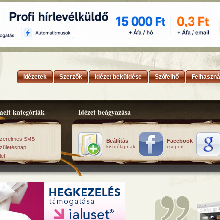
Idézetek
Szerzők
Idézet beküldése
Szófelhő
Felhaszná
elt kategóriák
Idézet beágyazása
zerelmes SMS
Beállítás
Facebook
kezdőlapnak
csoport
zületésnap
let