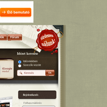
lók
Fórum
Idézet keresése
Idézetekben
Szerzők között
iGoogle
modul
Ok
Bejelentkezés
Felhasználónév