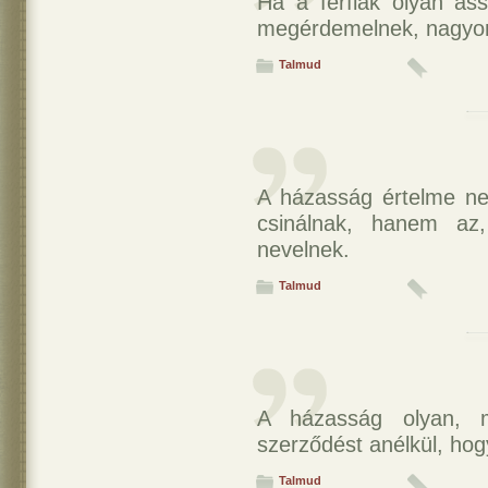
Ha a férfiak olyan ass
megérdemelnek, nagyon
Talmud
A házasság értelme ne
csinálnak, hanem az,
nevelnek.
Talmud
A házasság olyan, m
szerződést anélkül, hog
Talmud