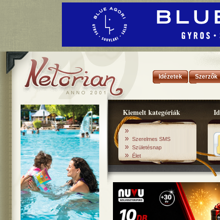
Idézetek
Szerzők
Kiemelt kategóriák
Id
»
»
Szerelmes SMS
»
Születésnap
»
Élet