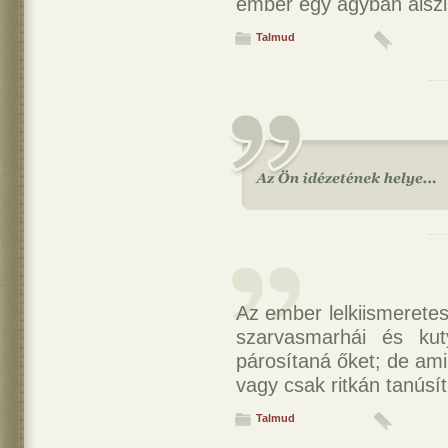
ember egy ágyban alszik
Talmud
Az ember lelkiismerete
szarvasmarhái és kuty
párosítaná őket; de ami
vagy csak ritkán tanúsít
Talmud