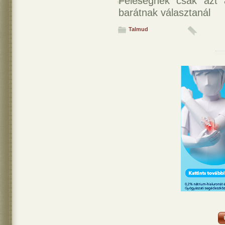
Feleségnek csak azt a
barátnak választanál
Talmud