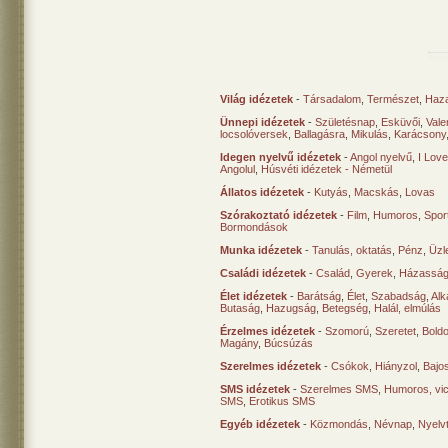
Világ idézetek
-
Társadalom
,
Természet
,
Haz
Ünnepi idézetek
-
Születésnap
,
Esküvői
,
Vale
locsolóversek
,
Ballagásra
,
Mikulás
,
Karácsony
Idegen nyelvű idézetek
-
Angol nyelvű
,
I Lov
Angolul
,
Húsvéti idézetek - Németül
Állatos idézetek
-
Kutyás
,
Macskás
,
Lovas
Szórakoztató idézetek
-
Film
,
Humoros
,
Spor
Bormondások
Munka idézetek
-
Tanulás, oktatás
,
Pénz
,
Üzle
Családi idézetek
-
Család
,
Gyerek
,
Házasság
Élet idézetek
-
Barátság
,
Élet
,
Szabadság
,
Al
Butaság
,
Hazugság
,
Betegség
,
Halál, elmúlás
Érzelmes idézetek
-
Szomorú
,
Szeretet
,
Bold
Magány
,
Búcsúzás
Szerelmes idézetek
-
Csókok
,
Hiányzol
,
Bajo
SMS idézetek
-
Szerelmes SMS
,
Humoros, vi
SMS
,
Erotikus SMS
Egyéb idézetek
-
Közmondás
,
Névnap
,
Nyelv