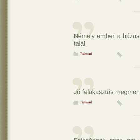
Némely ember a házass
talál.
Talmud
Jó felakasztás megment
Talmud