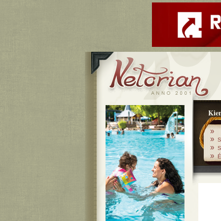
Kiem
»
»
S
»
S
»
É