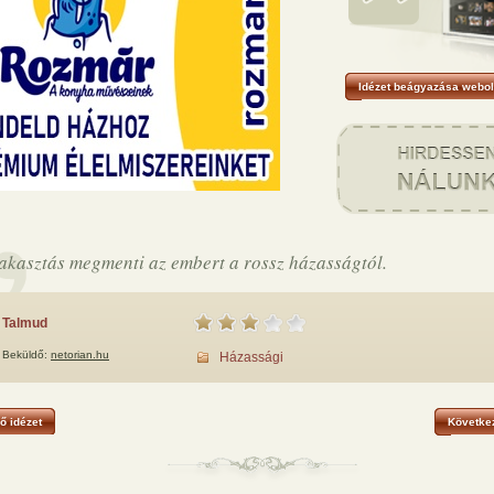
Idézet beágyazása webol
lakasztás megmenti az embert a rossz házasságtól.
Talmud
Beküldő:
netorian.hu
Házassági
ő idézet
Következ