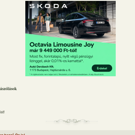
ászólások
at!