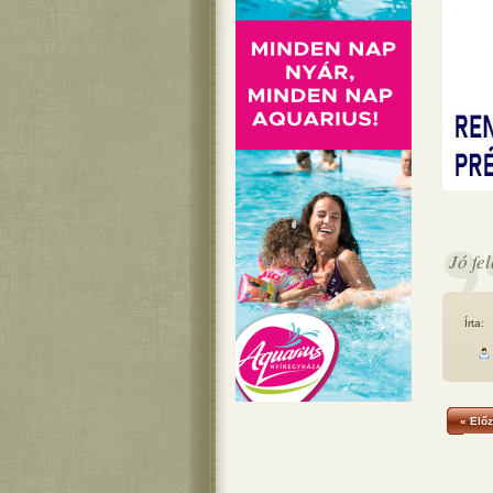
Jó fe
Írta:
« Előz