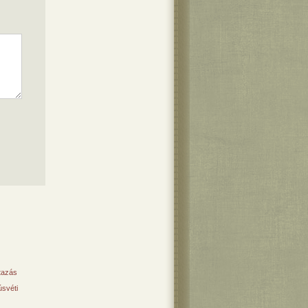
tazás
svéti