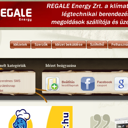
Idézetek
Szerzők
Idézet beküldése
Szófelhő
Felhaszná
elt kategóriák
Idézet beágyazása
zerelmes SMS
Beállítás
Facebook
kezdőlapnak
csoport
zületésnap
let