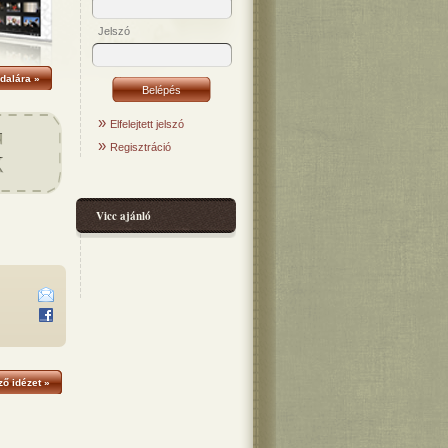
Jelszó
dalára »
»
Elfelejtett jelszó
»
Regisztráció
Vicc ajánló
ő idézet »