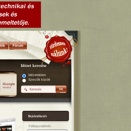
lók
Fórum
Idézet keresése
Idézetekben
Szerzők között
iGoogle
modul
Ok
Bejelentkezés
Felhasználónév