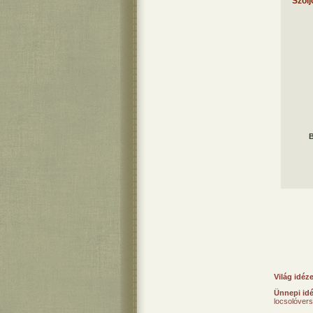
Szólj
B
Világ idéz
Ünnepi id
locsolóver