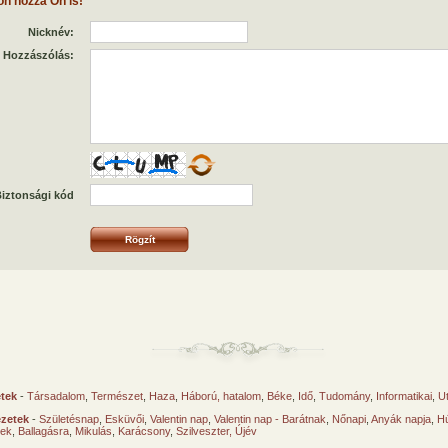
on hozzá Ön is!
Nicknév:
Hozzászólás:
iztonsági kód
etek
-
Társadalom
,
Természet
,
Haza
,
Háború, hatalom
,
Béke
,
Idő
,
Tudomány
,
Informatikai
,
U
ézetek
-
Születésnap
,
Esküvői
,
Valentin nap
,
Valentin nap - Barátnak
,
Nőnapi
,
Anyák napja
,
Hú
sek
,
Ballagásra
,
Mikulás
,
Karácsony
,
Szilveszter, Újév