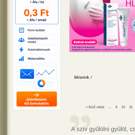
Idézetek
/
« Első oldal
...
9
10
11
A szív gyűlölni gyűlöl, c