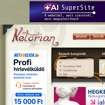
Idézetek
Szerzők
Kiemelt kategóriák
Id
»
»
Szerelmes SMS
»
Születésnap
»
Élet