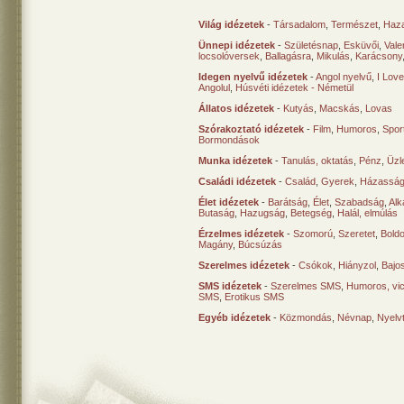
Világ idézetek
-
Társadalom
,
Természet
,
Haz
Ünnepi idézetek
-
Születésnap
,
Esküvői
,
Vale
locsolóversek
,
Ballagásra
,
Mikulás
,
Karácsony
Idegen nyelvű idézetek
-
Angol nyelvű
,
I Lov
Angolul
,
Húsvéti idézetek - Németül
Állatos idézetek
-
Kutyás
,
Macskás
,
Lovas
Szórakoztató idézetek
-
Film
,
Humoros
,
Spor
Bormondások
Munka idézetek
-
Tanulás, oktatás
,
Pénz
,
Üzle
Családi idézetek
-
Család
,
Gyerek
,
Házasság
Élet idézetek
-
Barátság
,
Élet
,
Szabadság
,
Al
Butaság
,
Hazugság
,
Betegség
,
Halál, elmúlás
Érzelmes idézetek
-
Szomorú
,
Szeretet
,
Bold
Magány
,
Búcsúzás
Szerelmes idézetek
-
Csókok
,
Hiányzol
,
Bajo
SMS idézetek
-
Szerelmes SMS
,
Humoros, vi
SMS
,
Erotikus SMS
Egyéb idézetek
-
Közmondás
,
Névnap
,
Nyelv