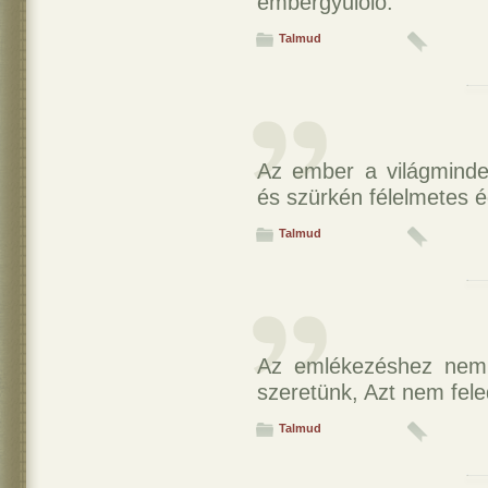
embergyűlölő.
Talmud
Az ember a világminden
és szürkén félelmetes é
Talmud
Az emlékezéshez nem 
szeretünk, Azt nem feled
Talmud