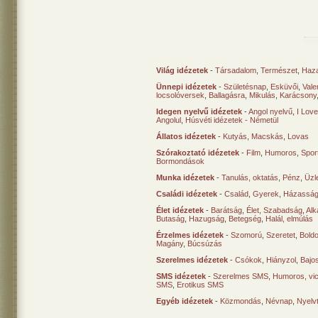
Világ idézetek
-
Társadalom
,
Természet
,
Haz
Ünnepi idézetek
-
Születésnap
,
Esküvői
,
Vale
locsolóversek
,
Ballagásra
,
Mikulás
,
Karácsony
Idegen nyelvű idézetek
-
Angol nyelvű
,
I Lov
Angolul
,
Húsvéti idézetek - Németül
Állatos idézetek
-
Kutyás
,
Macskás
,
Lovas
Szórakoztató idézetek
-
Film
,
Humoros
,
Spor
Bormondások
Munka idézetek
-
Tanulás, oktatás
,
Pénz
,
Üzle
Családi idézetek
-
Család
,
Gyerek
,
Házasság
Élet idézetek
-
Barátság
,
Élet
,
Szabadság
,
Al
Butaság
,
Hazugság
,
Betegség
,
Halál, elmúlás
Érzelmes idézetek
-
Szomorú
,
Szeretet
,
Bold
Magány
,
Búcsúzás
Szerelmes idézetek
-
Csókok
,
Hiányzol
,
Bajo
SMS idézetek
-
Szerelmes SMS
,
Humoros, vi
SMS
,
Erotikus SMS
Egyéb idézetek
-
Közmondás
,
Névnap
,
Nyelv