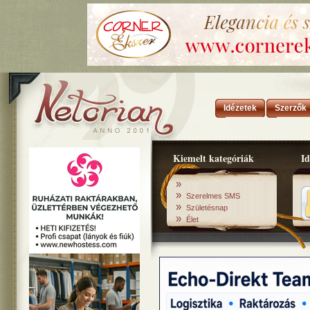
Idézetek
Szerzők
Kiemelt kategóriák
Id
»
»
Szerelmes SMS
»
Születésnap
»
Élet