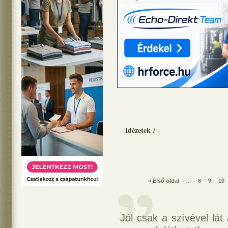
Idézetek
/
« Első oldal
...
8
9
10
Jól csak a szívével lá