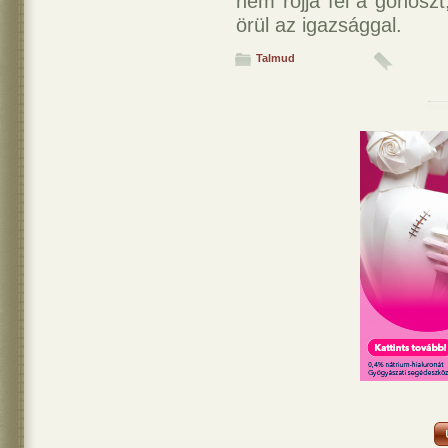
nem rójja fel a gonosz
örül az igazsággal.
Talmud