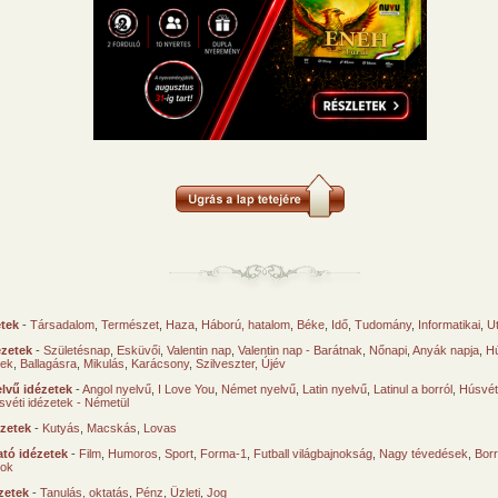
etek
-
Társadalom
,
Természet
,
Haza
,
Háború, hatalom
,
Béke
,
Idő
,
Tudomány
,
Informatikai
,
U
ézetek
-
Születésnap
,
Esküvői
,
Valentin nap
,
Valentin nap - Barátnak
,
Nőnapi
,
Anyák napja
,
Hú
sek
,
Ballagásra
,
Mikulás
,
Karácsony
,
Szilveszter, Újév
lvű idézetek
-
Angol nyelvű
,
I Love You
,
Német nyelvű
,
Latin nyelvű
,
Latinul a borról
,
Húsvéti
svéti idézetek - Németül
ézetek
-
Kutyás
,
Macskás
,
Lovas
tó idézetek
-
Film
,
Humoros
,
Sport
,
Forma-1
,
Futball világbajnokság
,
Nagy tévedések
,
Borr
ok
zetek
-
Tanulás, oktatás
,
Pénz
,
Üzleti
,
Jog