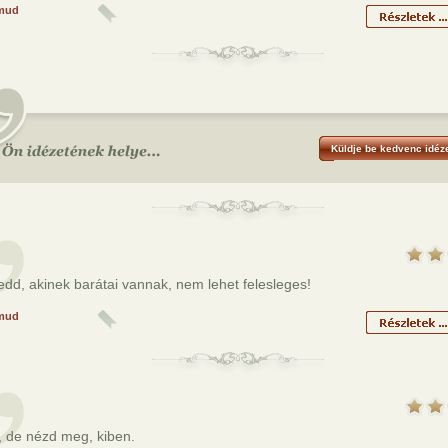
mud
Küldje be kedvenc idéze
edd, akinek barátai vannak, nem lehet felesleges!
mud
, de nézd meg, kiben.