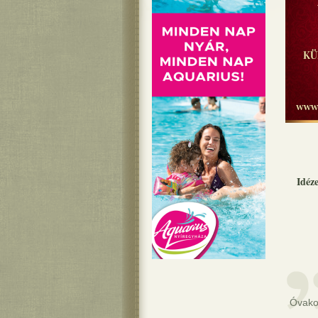
Idéz
Óvakod