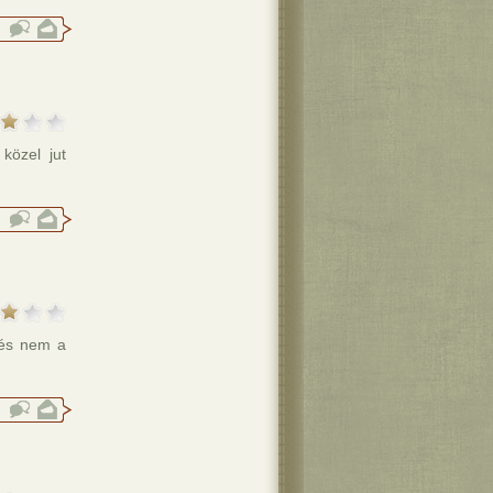
közel jut
 és nem a