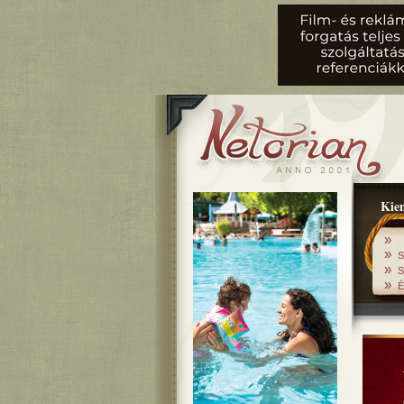
Kiem
»
»
S
»
S
»
É