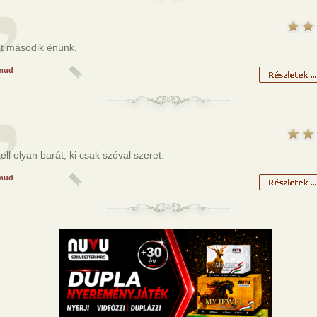
át második énünk.
mud
ll olyan barát, ki csak szóval szeret.
mud