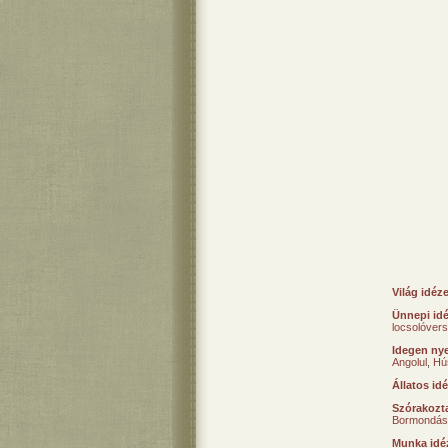
Világ idéz
Ünnepi id
locsolóver
Idegen nye
Angolul
,
Hú
Állatos id
Szórakozta
Bormondás
Munka idé