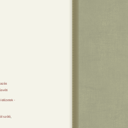
tazás
svéti
 idézetek -
ól szóló
,