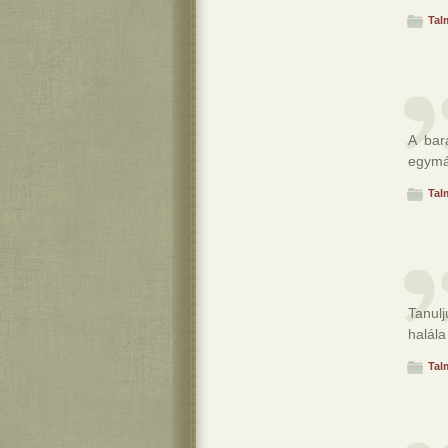
Tal
A bar
egymás
Tal
Tanul
halála
Tal