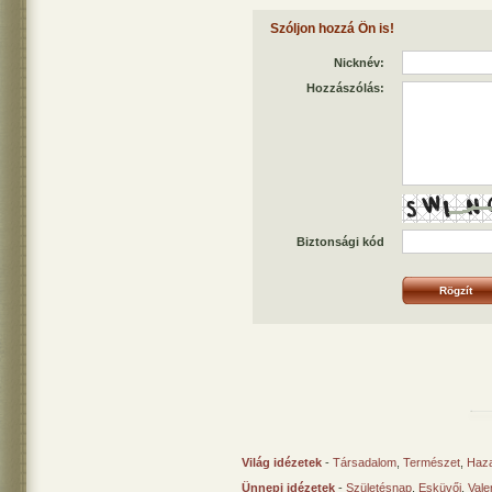
Szóljon hozzá Ön is!
Nicknév:
Hozzászólás:
Biztonsági kód
Világ idézetek
-
Társadalom
,
Természet
,
Haz
Ünnepi idézetek
-
Születésnap
,
Esküvői
,
Vale