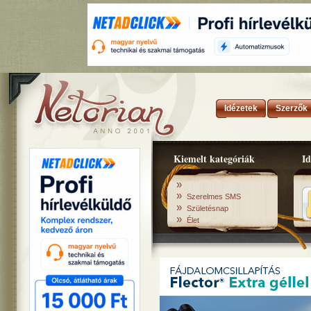
Idézetek
Szerzők
Kiemelt kategóriák
Id
»
»
Szerelmes SMS
»
Születésnap
»
Élet