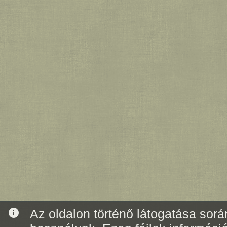
info
Az oldalon történő látogatása során