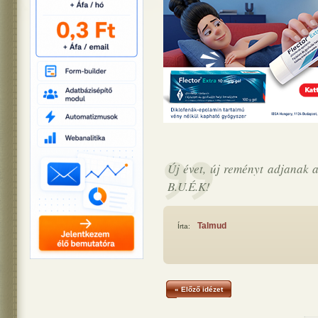
Új évet, új reményt adjanak 
B.U.É.K!
Talmud
Írta:
« Előző idézet