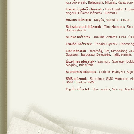
locsolóversek
,
Ballagásra
,
Mikulás
,
Karácsony
Idegen nyelvű idézetek
-
Angol nyelvű
,
I Lov
Angolul
,
Húsvéti idézetek - Németül
Állatos idézetek
-
Kutyás
,
Macskás
,
Lovas
Szórakoztató idézetek
-
Film
,
Humoros
,
Spor
Bormondások
Munka idézetek
-
Tanulás, oktatás
,
Pénz
,
Üzle
Családi idézetek
-
Család
,
Gyerek
,
Házasság
Élet idézetek
-
Barátság
,
Élet
,
Szabadság
,
Al
Butaság
,
Hazugság
,
Betegség
,
Halál, elmúlás
Érzelmes idézetek
-
Szomorú
,
Szeretet
,
Bold
Magány
,
Búcsúzás
Szerelmes idézetek
-
Csókok
,
Hiányzol
,
Bajo
SMS idézetek
-
Szerelmes SMS
,
Humoros, vi
SMS
,
Erotikus SMS
Egyéb idézetek
-
Közmondás
,
Névnap
,
Nyelv