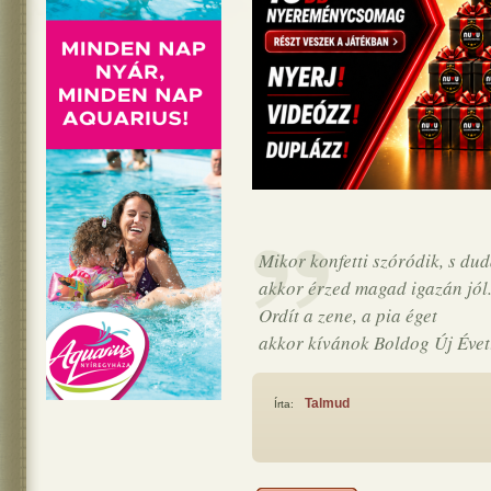
Mikor konfetti szóródik, s dud
akkor érzed magad igazán jól
Ordít a zene, a pia éget
akkor kívánok Boldog Új Évet
Talmud
Írta: