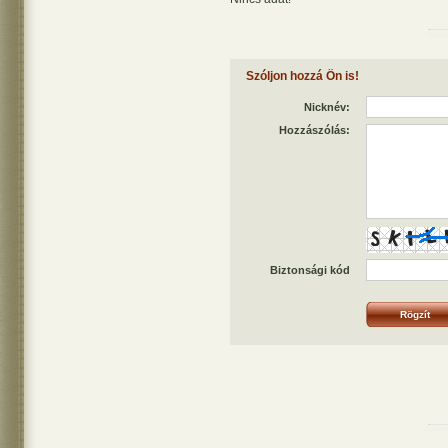
Szóljon hozzá Ön is!
Nicknév:
Hozzászólás:
Biztonsági kód