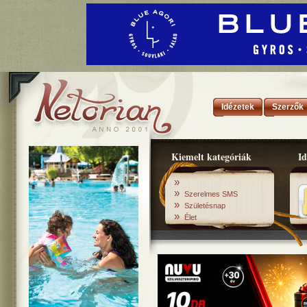
Idézetek
Szerzők
Kiemelt kategóriák
Id
»
»
Szerelmes SMS
»
Születésnap
»
Élet