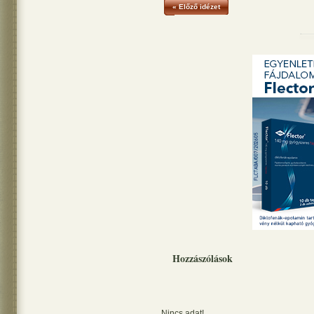
« Előző idézet
Hozzászólások
Nincs adat!