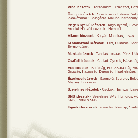
Világ idézetek
-
Társadalom
,
Természet
,
Haz
Ünnepi idézetek
-
Születésnap
,
Esküvői
,
Vale
locsolóversek
,
Ballagásra
,
Mikulás
,
Karácsony
Idegen nyelvű idézetek
-
Angol nyelvű
,
I Lov
Angolul
,
Húsvéti idézetek - Németül
Állatos idézetek
-
Kutyás
,
Macskás
,
Lovas
Szórakoztató idézetek
-
Film
,
Humoros
,
Spor
Bormondások
Munka idézetek
-
Tanulás, oktatás
,
Pénz
,
Üzle
Családi idézetek
-
Család
,
Gyerek
,
Házasság
Élet idézetek
-
Barátság
,
Élet
,
Szabadság
,
Al
Butaság
,
Hazugság
,
Betegség
,
Halál, elmúlás
Érzelmes idézetek
-
Szomorú
,
Szeretet
,
Bold
Magány
,
Búcsúzás
Szerelmes idézetek
-
Csókok
,
Hiányzol
,
Bajo
SMS idézetek
-
Szerelmes SMS
,
Humoros, vi
SMS
,
Erotikus SMS
Egyéb idézetek
-
Közmondás
,
Névnap
,
Nyelv