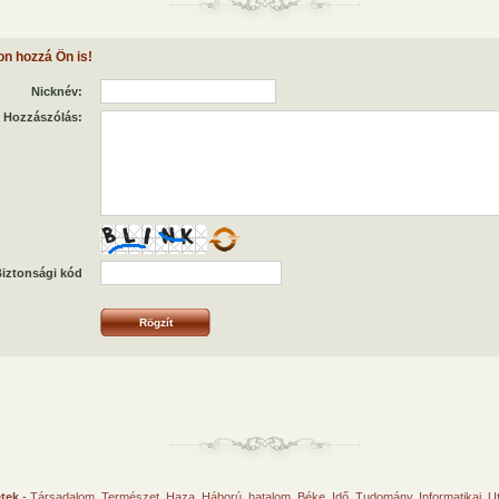
on hozzá Ön is!
Nicknév:
Hozzászólás:
iztonsági kód
etek
-
Társadalom
,
Természet
,
Haza
,
Háború, hatalom
,
Béke
,
Idő
,
Tudomány
,
Informatikai
,
U