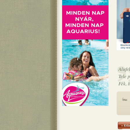
Alufe
Tele 
Fék, 
Írta:
« Előz