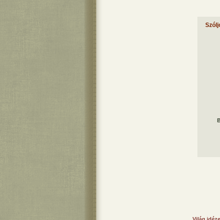
Szólj
B
Világ idéz