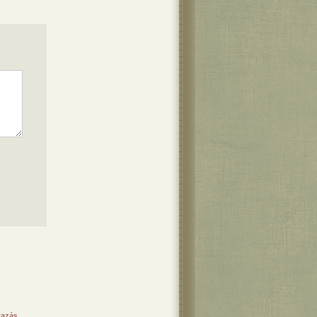
tazás