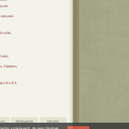
svéti
 idézetek -
ól szóló
,
Tudás
,
ás
,
Fájdalom
,
Újévi B.U.É.K.
zum
Médiaajánlat
Idézetek
ogatási szokásairól, de nem tárolnak