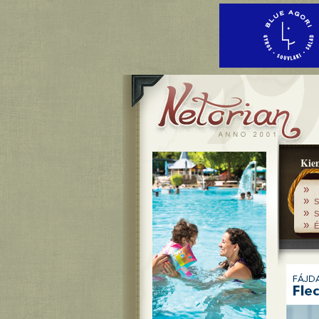
Kiem
»
»
S
»
S
»
É