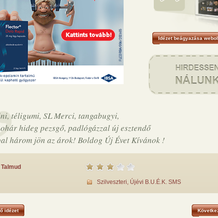
Idézet beágyazása webol
lni, téligumi, SL Merci, tangabugyi,
pohár hideg pezsgő, padlógázzal új esztendő
bal három jön az árok! Boldog Új Évet Kívánok !
Talmud
Szilveszteri, Újévi B.U.É.K. SMS
ő idézet
Következ