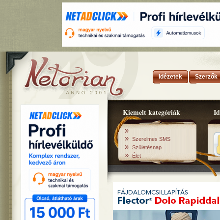
Idézetek
Szerzők
Kiemelt kategóriák
Id
»
»
Szerelmes SMS
»
Születésnap
»
Élet