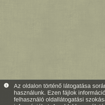
info
Az oldalon történő látogatása során
használunk. Ezen fájlok informáci
felhasználó oldallátogatási szoká