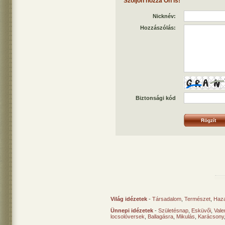
Szóljon hozzá Ön is!
Nicknév:
Hozzászólás:
Biztonsági kód
Világ idézetek
-
Társadalom
,
Természet
,
Haz
Ünnepi idézetek
-
Születésnap
,
Esküvői
,
Vale
locsolóversek
,
Ballagásra
,
Mikulás
,
Karácsony