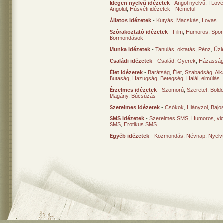
Idegen nyelvű idézetek
-
Angol nyelvű
,
I Lov
Angolul
,
Húsvéti idézetek - Németül
Állatos idézetek
-
Kutyás
,
Macskás
,
Lovas
Szórakoztató idézetek
-
Film
,
Humoros
,
Spor
Bormondások
Munka idézetek
-
Tanulás, oktatás
,
Pénz
,
Üzle
Családi idézetek
-
Család
,
Gyerek
,
Házasság
Élet idézetek
-
Barátság
,
Élet
,
Szabadság
,
Al
Butaság
,
Hazugság
,
Betegség
,
Halál, elmúlás
Érzelmes idézetek
-
Szomorú
,
Szeretet
,
Bold
Magány
,
Búcsúzás
Szerelmes idézetek
-
Csókok
,
Hiányzol
,
Bajo
SMS idézetek
-
Szerelmes SMS
,
Humoros, vi
SMS
,
Erotikus SMS
Egyéb idézetek
-
Közmondás
,
Névnap
,
Nyelv