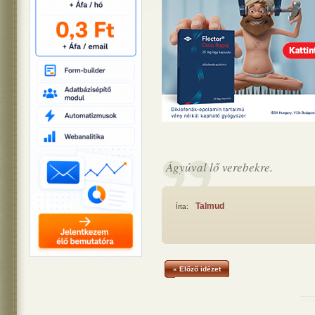
Ágyúval lő verebekre.
Talmud
Írta:
« Előző idézet