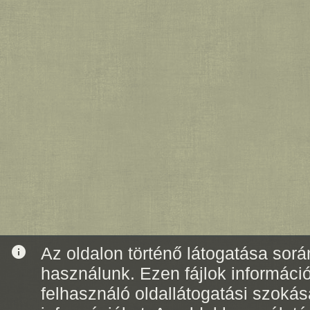
info
Az oldalon történő látogatása során
használunk. Ezen fájlok informáci
felhasználó oldallátogatási szoká