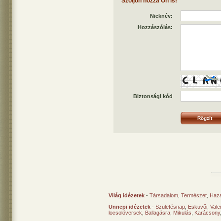
Szóljon hozzá Ön is!
Nicknév:
Hozzászólás:
Biztonsági kód
Világ idézetek
-
Társadalom
,
Természet
,
Haz
Ünnepi idézetek
-
Születésnap
,
Esküvői
,
Vale
locsolóversek
,
Ballagásra
,
Mikulás
,
Karácsony