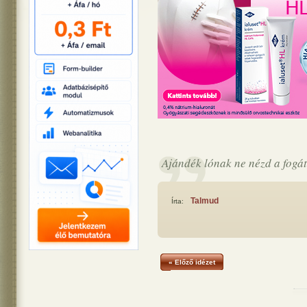
Ajándék lónak ne nézd a fogát
Talmud
Írta:
« Előző idézet