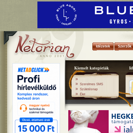
Idézetek
Szerzők
Kiemelt kategóriák
Id
»
»
Szerelmes SMS
»
Születésnap
»
Élet