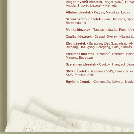
Idegen nyelvű idézetek
-
Angol nyelvű
,
I Lov
Angolul
,
Húsvéti idézetek - Németül
Állatos idézetek
-
Kutyás
,
Macskás
,
Lovas
Szórakoztató idézetek
-
Film
,
Humoros
,
Spor
Bormondások
Munka idézetek
-
Tanulás, oktatás
,
Pénz
,
Üzle
Családi idézetek
-
Család
,
Gyerek
,
Házasság
Élet idézetek
-
Barátság
,
Élet
,
Szabadság
,
Al
Butaság
,
Hazugság
,
Betegség
,
Halál, elmúlás
Érzelmes idézetek
-
Szomorú
,
Szeretet
,
Bold
Magány
,
Búcsúzás
Szerelmes idézetek
-
Csókok
,
Hiányzol
,
Bajo
SMS idézetek
-
Szerelmes SMS
,
Humoros, vi
SMS
,
Erotikus SMS
Egyéb idézetek
-
Közmondás
,
Névnap
,
Nyelv