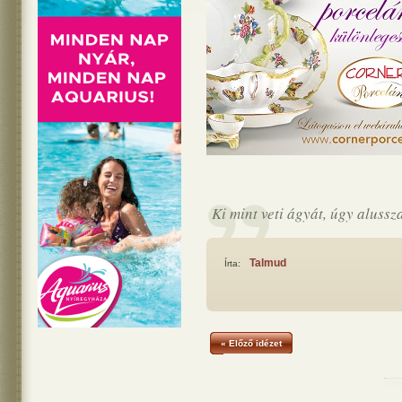
Ki mint veti ágyát, úgy alussz
Talmud
Írta:
« Előző idézet