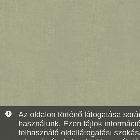
info
Az oldalon történő látogatása során
használunk. Ezen fájlok informáci
felhasználó oldallátogatási szoká