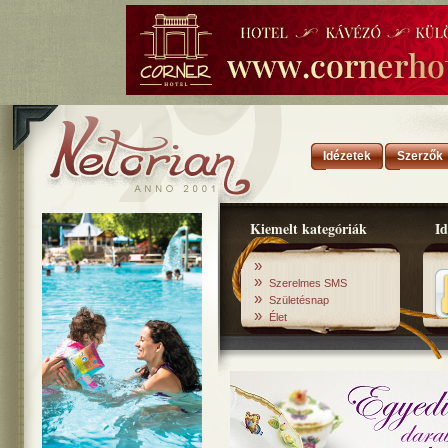
Idézetek
Szerzők
Kiemelt kategóriák
Id
»
»
Szerelmes SMS
»
Születésnap
»
Élet