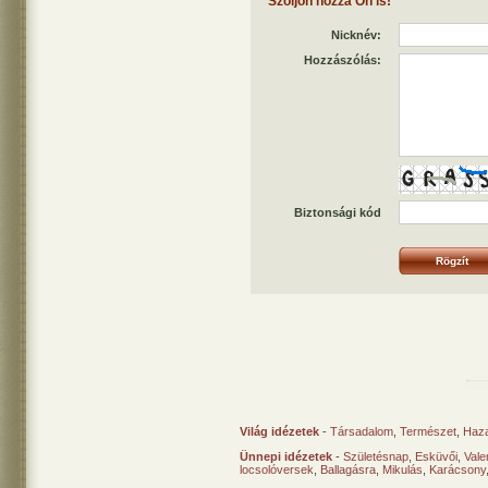
Szóljon hozzá Ön is!
Nicknév:
Hozzászólás:
Biztonsági kód
Világ idézetek
-
Társadalom
,
Természet
,
Haz
Ünnepi idézetek
-
Születésnap
,
Esküvői
,
Vale
locsolóversek
,
Ballagásra
,
Mikulás
,
Karácsony