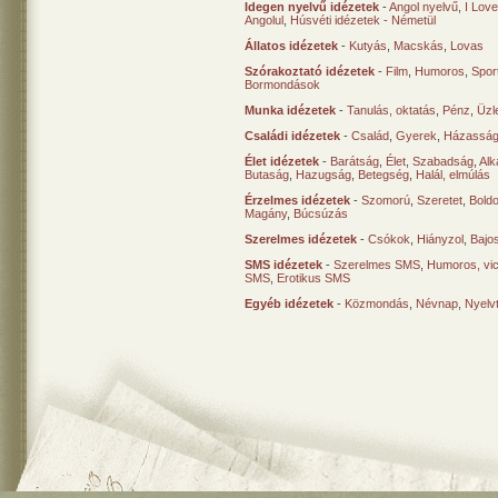
Idegen nyelvű idézetek
-
Angol nyelvű
,
I Lov
Angolul
,
Húsvéti idézetek - Németül
Állatos idézetek
-
Kutyás
,
Macskás
,
Lovas
Szórakoztató idézetek
-
Film
,
Humoros
,
Spor
Bormondások
Munka idézetek
-
Tanulás, oktatás
,
Pénz
,
Üzle
Családi idézetek
-
Család
,
Gyerek
,
Házasság
Élet idézetek
-
Barátság
,
Élet
,
Szabadság
,
Al
Butaság
,
Hazugság
,
Betegség
,
Halál, elmúlás
Érzelmes idézetek
-
Szomorú
,
Szeretet
,
Bold
Magány
,
Búcsúzás
Szerelmes idézetek
-
Csókok
,
Hiányzol
,
Bajo
SMS idézetek
-
Szerelmes SMS
,
Humoros, vi
SMS
,
Erotikus SMS
Egyéb idézetek
-
Közmondás
,
Névnap
,
Nyelv