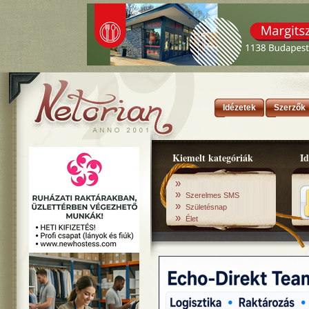
Idézetek
Szerzők
Kiemelt kategóriák
Id
»
»
Szerelmes SMS
»
Születésnap
»
Élet