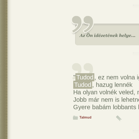
"
Tudod
, ez nem volna 
Tudod
, hazug lennék
Ha olyan volnék veled,
Jobb már nem is lehetn
Gyere babám lobbants l
Talmud