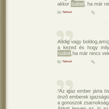
akkor
tudod
, ha már ni
Talmud
Addig vagy boldog,amíg
a kezed és hogy mily
tudod
,ha már nincs vel
Talmud
"Az igaz ember járta ös
önző emberek igazságta
a gonoszok zsarnokság
Áldott legyen az, ki a