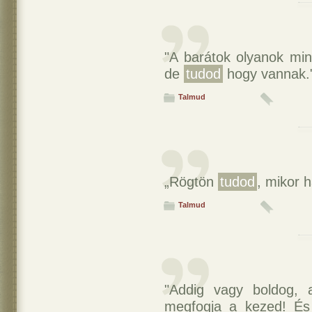
"A barátok olyanok min
de
tudod
hogy vannak.
Talmud
„Rögtön
tudod
, mikor 
Talmud
"Addig vagy boldog, 
megfogja a kezed! És