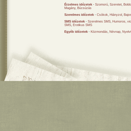
Érzelmes idézetek
-
Szomorú
,
Szeretet
,
Bold
Magány
,
Búcsúzás
Szerelmes idézetek
-
Csókok
,
Hiányzol
,
Bajo
SMS idézetek
-
Szerelmes SMS
,
Humoros, vi
SMS
,
Erotikus SMS
Egyéb idézetek
-
Közmondás
,
Névnap
,
Nyelv