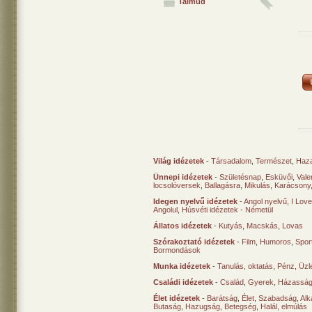
Talmud
Világ idézetek
-
Társadalom
,
Természet
,
Haz
Ünnepi idézetek
-
Születésnap
,
Esküvői
,
Vale
locsolóversek
,
Ballagásra
,
Mikulás
,
Karácsony
Idegen nyelvű idézetek
-
Angol nyelvű
,
I Lov
Angolul
,
Húsvéti idézetek - Németül
Állatos idézetek
-
Kutyás
,
Macskás
,
Lovas
Szórakoztató idézetek
-
Film
,
Humoros
,
Spor
Bormondások
Munka idézetek
-
Tanulás, oktatás
,
Pénz
,
Üzle
Családi idézetek
-
Család
,
Gyerek
,
Házasság
Élet idézetek
-
Barátság
,
Élet
,
Szabadság
,
Al
Butaság
,
Hazugság
,
Betegség
,
Halál, elmúlás