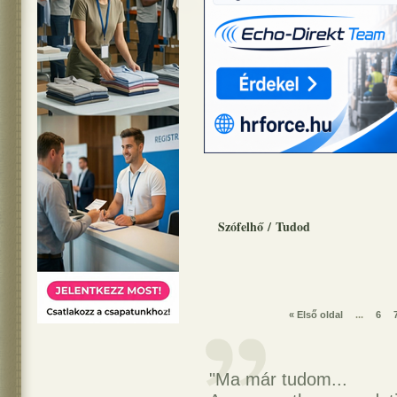
Szófelhő
/
Tudod
« Első oldal
...
6
"Ma már tudom...