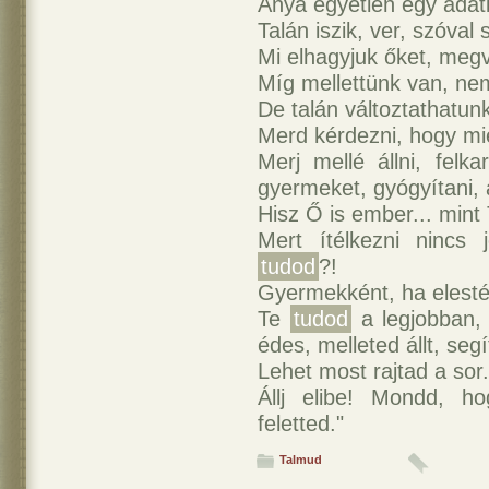
Anya egyetlen egy adati
Talán iszik, ver, szóval 
Mi elhagyjuk őket, megve
Míg mellettünk van, nem
De talán változtathatunk
Merd kérdezni, hogy mi
Merj mellé állni, felk
gyermeket, gyógyítani, 
Hisz Ő is ember... mint 
Mert ítélkezni nincs
tudod
?!
Gyermekként, ha elestél.
Te
tudod
a legjobban,
édes, melleted állt, segít
Lehet most rajtad a sor.
Állj elibe! Mondd, h
feletted."
Talmud