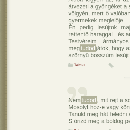
átvezeti a gyöngéket a 
völgyén, mert ő valóban
gyermekek meglelője.
Én pedig lesújtok ma
rettentő haraggal...és 
Testvéreim ármányos
meg
tudod
játok, hogy 
szörnyű bosszúm lesújt 
Talmud
Nem
tudod
, mit rejt a s
Mosolyt hoz-e vagy kön
Tanuld meg hát feledni 
S őrizd meg a boldog p