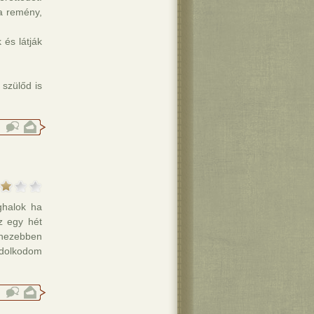
a remény,
 és látják
 szülőd is
ghalok ha
z egy hét
ehezebben
ndolkodom