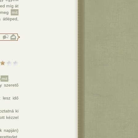
ted míg át
dd meg
mit
 átléped,
m
mit
.
y szerető
 lesz idő
ztatná ki
ott kézzel
ák napján)
rettedet.