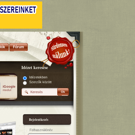
lók
Fórum
Idézet keresése
Idézetekben
Szerzők között
iGoogle
modul
Ok
Bejelentkezés
Felhasználónév