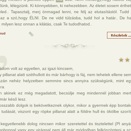
lünk, lélegzünk. Ki könnyebben, ki nehezebben. Az életet sosem érthe
led.. Tapasztalj, merj önmagad lenni, ne félj az elutasítástól. Tu
t az a szó,hogy ÉLNI. De ne vidd túlzásba, tudd hol a határ.. De ha
a milyen lesz onnan a kilátás, csak Te tudodhatod..
mud
ádom volt az egyetlen, az igazi kincsem,
 pillanat alatt széthullott és már bárhogy is fáj, nem tehetek ellene se
azán nehéz helyzetben semmire sincs annyira szükségünk, mint eg
ra.
ön akinek ez még megadatott, becsülje meg mindennél jobban mert
már késő lesz.
rosszabb dolgok is bekövetkeznek olykor, mikor a gyermek épp bontako
 tudását, viszont egy röpke pillanat alatt a földre hull és ökölbe szorít
kegyetlenebb dolog nincsen mikor szeretettel és tisztelettel (Pl any
onbonnal vagy egy virággal nem áll már módodban felköszönteni a sze