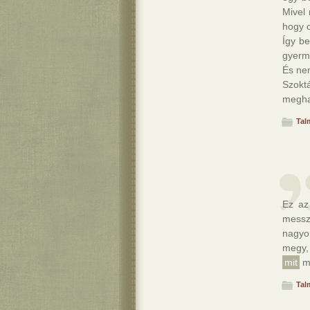
Mivel
hogy 
Így be
gyerm
És ne
Szoktá
meghal
Tal
Ez az
messz
nagyo
megy,
mit
mo
Tal