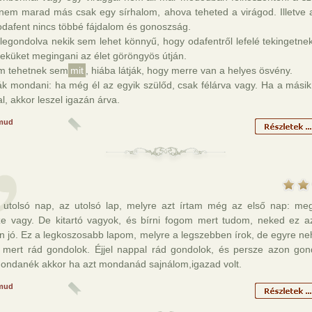
 nem marad más csak egy sírhalom, ahova teheted a virágod. Illetve 
odafent nincs többé fájdalom és gonoszság.
legondolva nekik sem lehet könnyű, hogy odafentről lefelé tekingetnek
eküket megingani az élet göröngyös útján.
m tehetnek sem
mit
, hiába látják, hogy merre van a helyes ösvény.
k mondani: ha még él az egyik szülőd, csak félárva vagy. Ha a másik
, akkor leszel igazán árva.
mud
 utolsó nap, az utolsó lap, melyre azt írtam még az első nap: me
e vagy. De kitartó vagyok, és bírni fogom mert tudom, neked ez a
n jó. Ez a legkoszosabb lapom, melyre a legszebben írok, de egyre n
 mert rád gondolok. Éjjel nappal rád gondolok, és persze azon go
ndanék akkor ha azt mondanád sajnálom,igazad volt.
mud