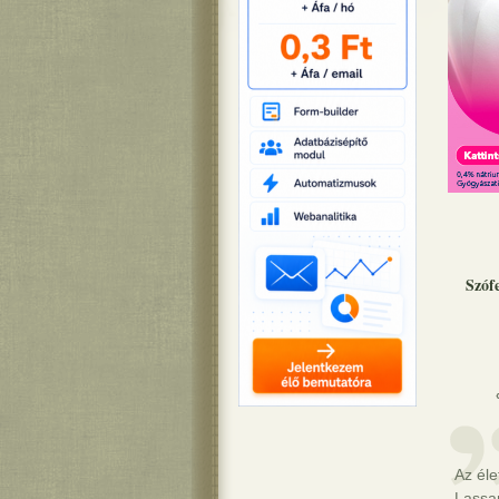
Szóf
Az éle
Lassan