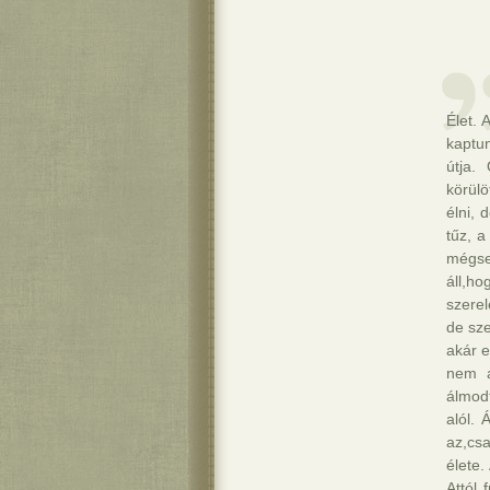
Élet. 
kaptun
útja.
körülö
élni, 
tűz, 
mégse
áll,h
szerel
de sz
akár e
nem a
álmod
alól. 
az,csa
élete.
Attól