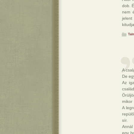
dob. É
nem é
jelen
kitudj
Tal
A csal
De egy
Az ig
család
Örülj
mikor 
A leg
repülő
sír.
Annál 
egy b