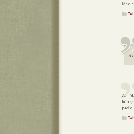
Még e
Tal
Az él
körny
pedig 
Tal