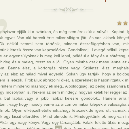
Annyiszor ejtjük ki a szánkon, és még sem érezzük a súlyát.. Kaptad. 
k egyet. Van aki harcolt érte mikor világra jött, és van akinek könye
 Ok nélkül semmi sem történik, minden összefüggésben van, mi
ttünk létezik össze van kapcsolódva. Gondolkodj.. Levegő nélkül képte
de az egyensúlyoknak is meg kell lenni, például a fény és a sötétésg, 
a hideg és a meleg, rossz és a jó.. Olyan mintha csak mese lenne az 
m. Benne élsz, a körforgás része vagy. Születsz, élsz, meghals
ogy az élsz az nálad mivel egyenlő. Sokan úgy tartják, hogy a boldo
em is létezik. Próbáljuk ábrázolni őket, a szerelmet is hasonlítgatjuk 
erintem mindenki máshogy éli meg.. A boldogság, az pedig számomra 
gy mosolyban is. Nekem az sem mindegy, hogyan kelek fel reggel az á
 bal lábbal,vagy a jobb lábbal kelésre gondolok.. Hanem arra
tam, vagy hogy mosoly van-e az arcomon mikor kilépek a valóságba 
Álmok. Olyan elképzelhetetlenek,ahogy léteznek,de igen, ott vannak.
k egy kicsit elferdítve.. Mind álmodunk. Mindegyikünknek meg van ír
 Akár egy nagy könyv. Vagy egy társasjáték. Valaki felette ül,és mozg
 függ minden a játékos éppen
mit
dob. Nem mindegy,hogy hatost va