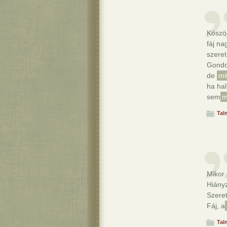
Köszö
fáj na
szeret
Gondo
de
mi
ha ha
sem
m
Tal
Mikor 
Hiányz
Szeret
Fáj, a
Tal