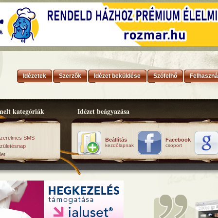
Idézetek
Szerzők
Idézet beküldése
Szófelhő
Felhaszná
elt kategóriák
Idézet beágyazása
zerelmes SMS
Beállítás
Facebook
kezdőlapnak
csoport
zületésnap
let