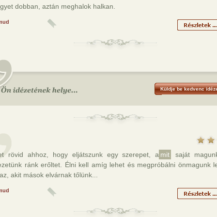
gyet dobban, aztán meghalok halkan.
mud
Küldje be kedvenc idéze
et rövid ahhoz, hogy eljátszunk egy szerepet, a
mit
saját magun
ezetünk ránk erőltet. Élni kell amíg lehet és megpróbálni önmagunk l
az, akit mások elvárnak tőlünk...
mud