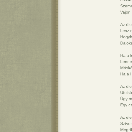
Szeme
Vajon 
Az éle
Lesz 
Hogyha
Daloka
Ha a l
Lenne
Máské
Ha a 
Az éle
Utolsó
Úgy m
Egy cs
Az éle
Szívem
Megrík