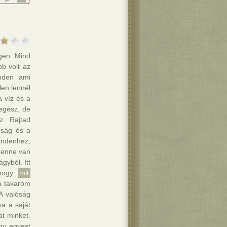
Igen. Mind
bb volt az
nden ami
len lennél
a víz és a
egész, de
z. Rajtad
gság és a
mindenhez,
benne van
gyból. Itt
,hogy
mit
a takaróm
 A valóság
va a saját
at minket.
gy egyest