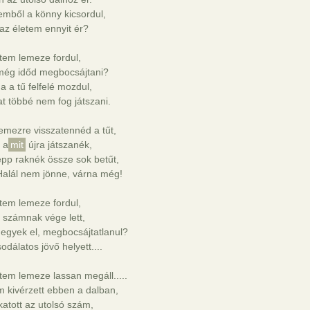
mből a könny kicsordul,
az életem ennyit ér?
tem lemeze fordul,
még időd megbocsájtani?
 a tű felfelé mozdul,
t többé nem fog játszani.
emezre visszatennéd a tűt,
 a
mit
újra játszanék,
pp raknék össze sok betűt,
Halál nem jönne, várna még!
tem lemeze fordul,
 számnak vége lett,
egyek el, megbocsájtatlanul?
odálatos jövő helyett....
tem lemeze lassan megáll.....
 kivérzett ebben a dalban,
atott az utolsó szám,