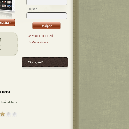
Jelszó
dalára »
»
Elfelejtett jelszó
»
Regisztráció
Vicc ajánló
olsó oldal »