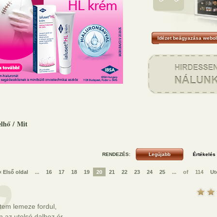
Idézet beágyazása webol
elhő
/
Mit
RENDEZÉS:
« Első oldal
...
16
17
18
19
20
21
22
23
24
25
...
of
114
Ut
tem lemeze fordul,
 az utolsó dalhoz ér.