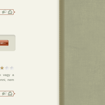
tét »
k vagy a
enni, nem