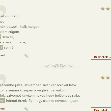
rülöm torkom,
gyon,
nék beszélni halk hangon.
ltam súgom,
t
sem ér,
lk szavam hozzá,
it
sem ér.
mud
eszembe jutsz, szívemben sivár képsorokat látok,
ol, a semmi közepén a végtelenbe kiáltom.
lek, szívemet kinyitom neked hogy beléphess rajta,
mit
irántad érzek, fáj, hogy csak te nevetsz rajtam.
mud