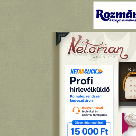
Kiem
»
»
S
»
S
»
É