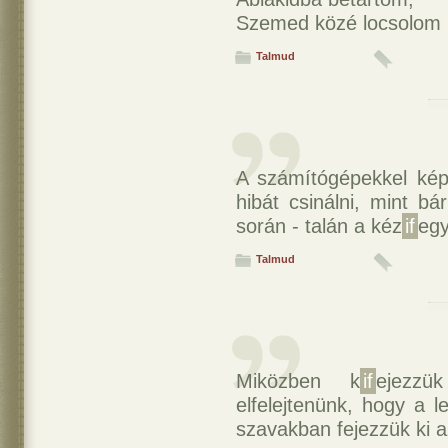
Szemed közé locsolom
Talmud
A számítógépekkel ké
hibát csinálni, mint b
során - talán a kéz
if
egy
Talmud
Miközben k
if
ejezz
elfelejtenünk, hogy a 
szavakban fejezzük ki a