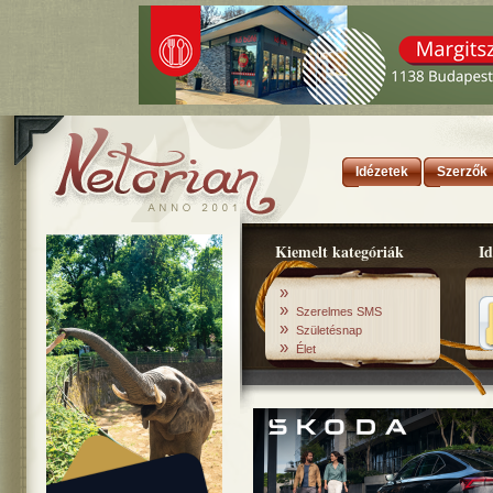
Idézetek
Szerzők
Kiemelt kategóriák
Id
»
»
Szerelmes SMS
»
Születésnap
»
Élet