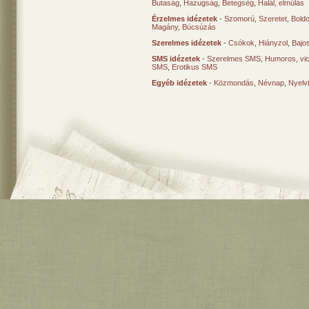
Butaság
,
Hazugság
,
Betegség
,
Halál, elmúlás
Érzelmes idézetek
-
Szomorú
,
Szeretet
,
Bold
Magány
,
Búcsúzás
Szerelmes idézetek
-
Csókok
,
Hiányzol
,
Bajo
SMS idézetek
-
Szerelmes SMS
,
Humoros, vi
SMS
,
Erotikus SMS
Egyéb idézetek
-
Közmondás
,
Névnap
,
Nyelv