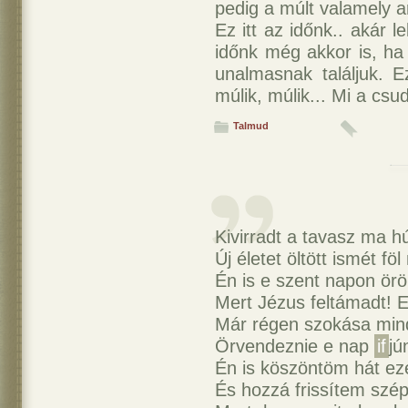
pedig a múlt valamely a
Ez itt az időnk.. akár 
időnk még akkor is, ha
unalmasnak találjuk. E
múlik, múlik... Mi a cs
Talmud
Kivirradt a tavasz ma h
Új életet öltött ismét fö
Én is e szent napon örö
Mert Jézus feltámadt! 
Már régen szokása min
Örvendeznie e nap
if
jú
Én is köszöntöm hát ez
És hozzá frissítem szép