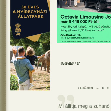
Szófelhő
/
If
« Első oldal
...
8
9
Mi állítja meg a zuhanó 