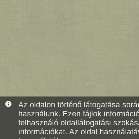
info
Az oldalon történő látogatása során
használunk. Ezen fájlok informáci
felhasználó oldallátogatási szoká
információkat. Az oldal használatá