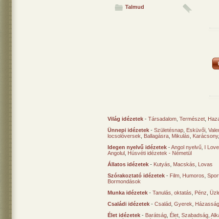
Talmud
Világ idézetek
-
Társadalom
,
Természet
,
Haz
Ünnepi idézetek
-
Születésnap
,
Esküvői
,
Vale
locsolóversek
,
Ballagásra
,
Mikulás
,
Karácsony
Idegen nyelvű idézetek
-
Angol nyelvű
,
I Lov
Angolul
,
Húsvéti idézetek - Németül
Állatos idézetek
-
Kutyás
,
Macskás
,
Lovas
Szórakoztató idézetek
-
Film
,
Humoros
,
Spor
Bormondások
Munka idézetek
-
Tanulás, oktatás
,
Pénz
,
Üzle
Családi idézetek
-
Család
,
Gyerek
,
Házasság
Élet idézetek
-
Barátság
,
Élet
,
Szabadság
,
Al