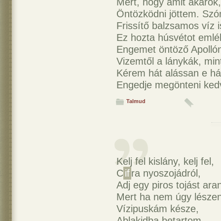
Mert, hogy amit akaro
Öntözködni jöttem. Szó
Frissítő balzsamos víz 
Ez hozta húsvétot eml
Engemet öntöző Apollón
Vizemtől a lánykák, mint
Kérem hát alássan e há
Engedje megönteni kedv
Talmud
Kelj fel kislány, kelj fel,
C
if
ra nyoszojádról,
Adj egy piros tojást ar
Mert ha nem úgy lészen
Vízipuskám késze,
Ablakidba betartom,