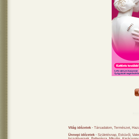
Világ idézetek
-
Társadalom
,
Természet
,
Haz
Ünnepi idézetek
-
Születésnap
,
Esküvői
,
Vale
locsolóversek
,
Ballagásra
,
Mikulás
,
Karácsony