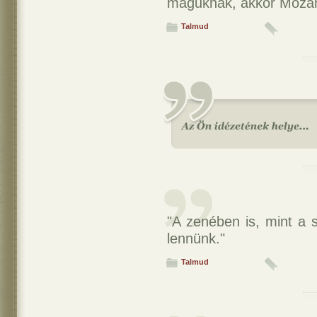
maguknak, akkor Mozart
Talmud
"A zenében is, mint a 
lennünk."
Talmud