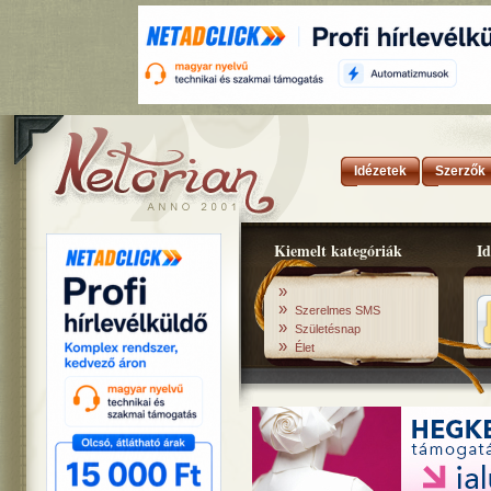
Idézetek
Szerzők
Kiemelt kategóriák
Id
»
»
Szerelmes SMS
»
Születésnap
»
Élet