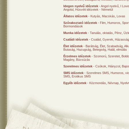
Idegen nyelvű idézetek
-
Angol nyelvű
,
I Lov
Angolul
,
Húsvéti idézetek - Németül
Állatos idézetek
-
Kutyás
,
Macskás
,
Lovas
Szórakoztató idézetek
-
Film
,
Humoros
,
Spor
Bormondások
Munka idézetek
-
Tanulás, oktatás
,
Pénz
,
Üzle
Családi idézetek
-
Család
,
Gyerek
,
Házasság
Élet idézetek
-
Barátság
,
Élet
,
Szabadság
,
Al
Butaság
,
Hazugság
,
Betegség
,
Halál, elmúlás
Érzelmes idézetek
-
Szomorú
,
Szeretet
,
Bold
Magány
,
Búcsúzás
Szerelmes idézetek
-
Csókok
,
Hiányzol
,
Bajo
SMS idézetek
-
Szerelmes SMS
,
Humoros, vi
SMS
,
Erotikus SMS
Egyéb idézetek
-
Közmondás
,
Névnap
,
Nyelv