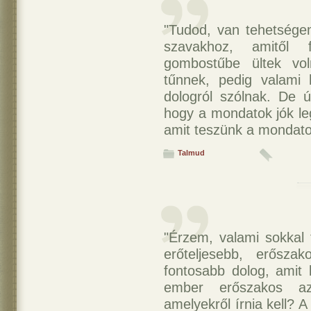
"Tudod, van tehetségem
szavakhoz, amitől 
gombostűbe ültek vol
tűnnek, pedig valami 
dologról szólnak. De 
hogy a mondatok jók leg
amit teszünk a mondato
Talmud
"Érzem, valami sokkal 
erőteljesebb, erősz
fontosabb dolog, amit 
ember erőszakos az
amelyekről írnia kell? 