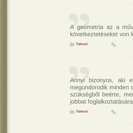
A geometria az a művé
következtetéseket von l
Talmud
Annyi bizonyos, aki eg
megundorodik minden do
szükségből beérte, mer
jobbat foglalkoztatására
Talmud