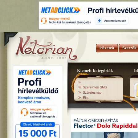
Idézetek
Szerzők
Kiemelt kategóriák
Id
»
»
Szerelmes SMS
»
Születésnap
»
Élet