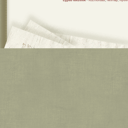
Egyéb idézetek
-
Közmondás
,
Névnap
,
Nyelv