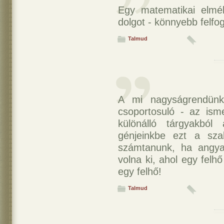
Egy matematikai elmé
dolgot - könnyebb felfo
Talmud
A mi nagyságrendünk
csoportosuló - az ism
különálló tárgyakból
génjeinkbe ezt a sza
számtanunk, ha angya
volna ki, ahol egy fel
egy felhő!
Talmud