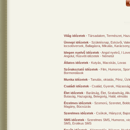
Világ idézetek
-
Társadalom
,
Természet
,
Haz
Ünnepi idézetek
-
Születésnap
,
Esküvői
,
Vale
locsolóversek
,
Ballagásra
,
Mikulás
,
Karácsony
Idegen nyelvű idézetek
-
Angol nyelvű
,
I Lov
Angolul
,
Húsvéti idézetek - Németül
Állatos idézetek
-
Kutyás
,
Macskás
,
Lovas
Szórakoztató idézetek
-
Film
,
Humoros
,
Spor
Bormondások
Munka idézetek
-
Tanulás, oktatás
,
Pénz
,
Üzle
Családi idézetek
-
Család
,
Gyerek
,
Házasság
Élet idézetek
-
Barátság
,
Élet
,
Szabadság
,
Al
Butaság
,
Hazugság
,
Betegség
,
Halál, elmúlás
Érzelmes idézetek
-
Szomorú
,
Szeretet
,
Bold
Magány
,
Búcsúzás
Szerelmes idézetek
-
Csókok
,
Hiányzol
,
Bajo
SMS idézetek
-
Szerelmes SMS
,
Humoros, vi
SMS
,
Erotikus SMS