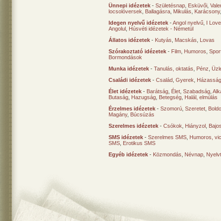
Ünnepi idézetek
-
Születésnap
,
Esküvői
,
Vale
locsolóversek
,
Ballagásra
,
Mikulás
,
Karácsony
Idegen nyelvű idézetek
-
Angol nyelvű
,
I Lov
Angolul
,
Húsvéti idézetek - Németül
Állatos idézetek
-
Kutyás
,
Macskás
,
Lovas
Szórakoztató idézetek
-
Film
,
Humoros
,
Spor
Bormondások
Munka idézetek
-
Tanulás, oktatás
,
Pénz
,
Üzle
Családi idézetek
-
Család
,
Gyerek
,
Házasság
Élet idézetek
-
Barátság
,
Élet
,
Szabadság
,
Al
Butaság
,
Hazugság
,
Betegség
,
Halál, elmúlás
Érzelmes idézetek
-
Szomorú
,
Szeretet
,
Bold
Magány
,
Búcsúzás
Szerelmes idézetek
-
Csókok
,
Hiányzol
,
Bajo
SMS idézetek
-
Szerelmes SMS
,
Humoros, vi
SMS
,
Erotikus SMS
Egyéb idézetek
-
Közmondás
,
Névnap
,
Nyelv