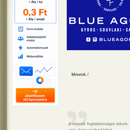
Idézetek
/
A népnek foglalatosságot adunk
arra, hogy szabad lehet.