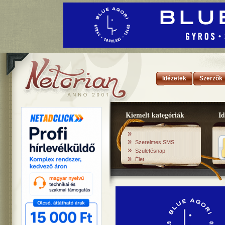
Idézetek
Szerzők
Kiemelt kategóriák
Id
»
»
Szerelmes SMS
»
Születésnap
»
Élet