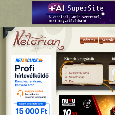
Idézetek
Szerzők
Kiemelt kategóriák
Id
»
»
Szerelmes SMS
»
Születésnap
»
Élet