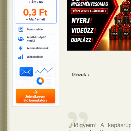
Idézetek
/
„Hölgyeim! A kapásrú