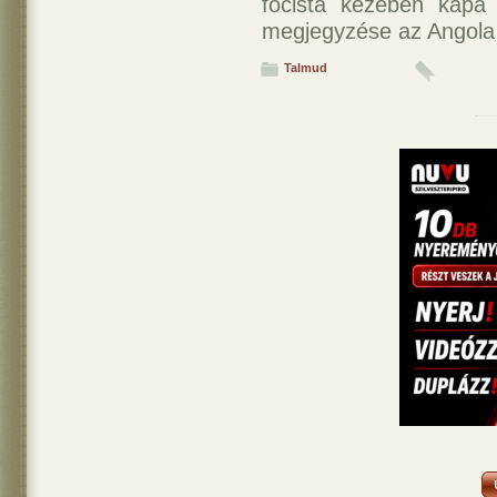
focista kezében kapa 
megjegyzése az Angola 
Talmud