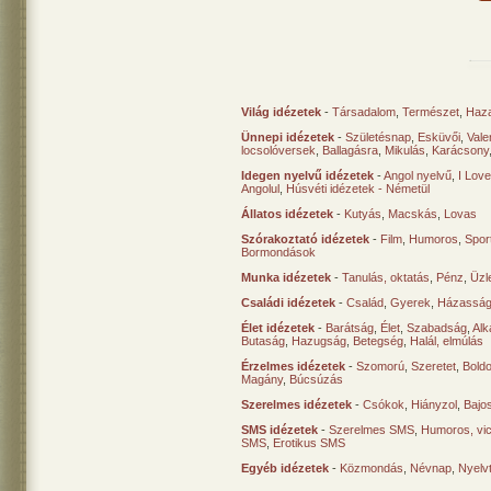
Világ idézetek
-
Társadalom
,
Természet
,
Haz
Ünnepi idézetek
-
Születésnap
,
Esküvői
,
Vale
locsolóversek
,
Ballagásra
,
Mikulás
,
Karácsony
Idegen nyelvű idézetek
-
Angol nyelvű
,
I Lov
Angolul
,
Húsvéti idézetek - Németül
Állatos idézetek
-
Kutyás
,
Macskás
,
Lovas
Szórakoztató idézetek
-
Film
,
Humoros
,
Spor
Bormondások
Munka idézetek
-
Tanulás, oktatás
,
Pénz
,
Üzle
Családi idézetek
-
Család
,
Gyerek
,
Házasság
Élet idézetek
-
Barátság
,
Élet
,
Szabadság
,
Al
Butaság
,
Hazugság
,
Betegség
,
Halál, elmúlás
Érzelmes idézetek
-
Szomorú
,
Szeretet
,
Bold
Magány
,
Búcsúzás
Szerelmes idézetek
-
Csókok
,
Hiányzol
,
Bajo
SMS idézetek
-
Szerelmes SMS
,
Humoros, vi
SMS
,
Erotikus SMS
Egyéb idézetek
-
Közmondás
,
Névnap
,
Nyelv