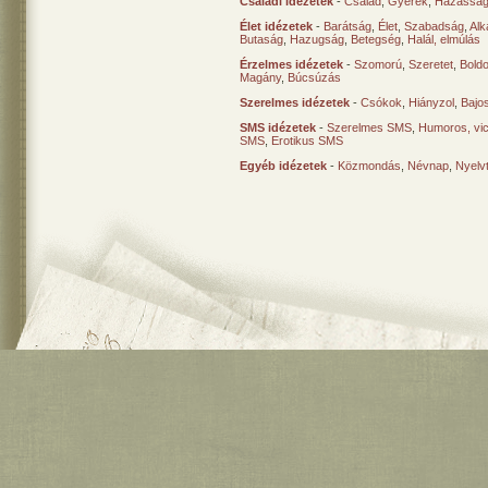
Családi idézetek
-
Család
,
Gyerek
,
Házasság
Élet idézetek
-
Barátság
,
Élet
,
Szabadság
,
Al
Butaság
,
Hazugság
,
Betegség
,
Halál, elmúlás
Érzelmes idézetek
-
Szomorú
,
Szeretet
,
Bold
Magány
,
Búcsúzás
Szerelmes idézetek
-
Csókok
,
Hiányzol
,
Bajo
SMS idézetek
-
Szerelmes SMS
,
Humoros, vi
SMS
,
Erotikus SMS
Egyéb idézetek
-
Közmondás
,
Névnap
,
Nyelv