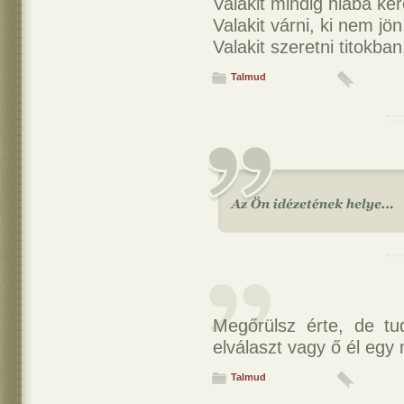
Valakit mindig hiába ker
Valakit várni, ki nem jö
Valakit szeretni titokban
Talmud
Megőrülsz érte, de tu
elválaszt vagy ő él egy
Talmud