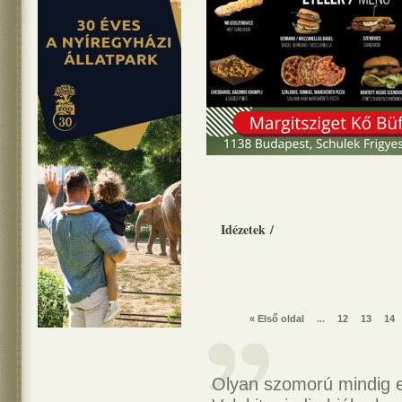
Idézetek
/
« Első oldal
...
12
13
14
Olyan szomorú mindig e