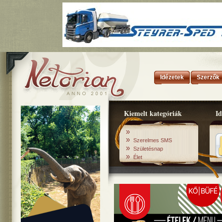
Idézetek
Szerzők
Kiemelt kategóriák
Id
»
»
Szerelmes SMS
»
Születésnap
»
Élet