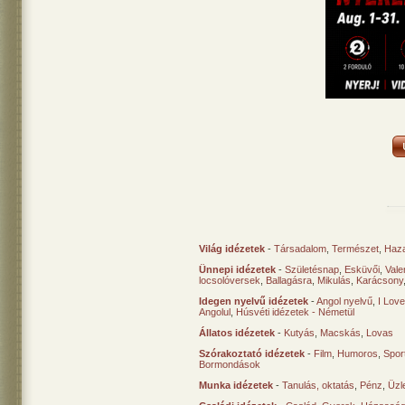
Világ idézetek
-
Társadalom
,
Természet
,
Haz
Ünnepi idézetek
-
Születésnap
,
Esküvői
,
Vale
locsolóversek
,
Ballagásra
,
Mikulás
,
Karácsony
Idegen nyelvű idézetek
-
Angol nyelvű
,
I Lov
Angolul
,
Húsvéti idézetek - Németül
Állatos idézetek
-
Kutyás
,
Macskás
,
Lovas
Szórakoztató idézetek
-
Film
,
Humoros
,
Spor
Bormondások
Munka idézetek
-
Tanulás, oktatás
,
Pénz
,
Üzle