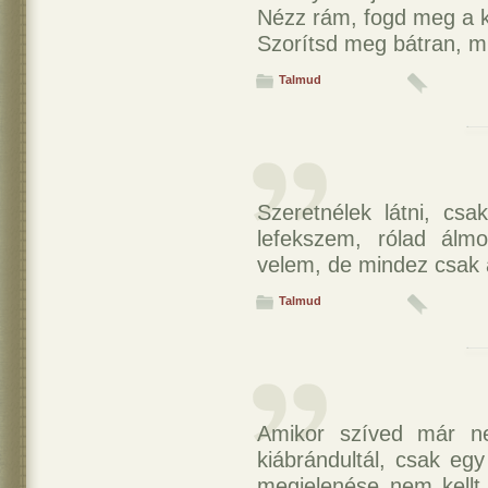
Nézz rám, fogd meg a
Szorítsd meg bátran, 
Talmud
Szeretnélek látni, cs
lefekszem, rólad álm
velem, de mindez csak
Talmud
Amikor szíved már ne
kiábrándultál, csak eg
megjelenése nem kellt 